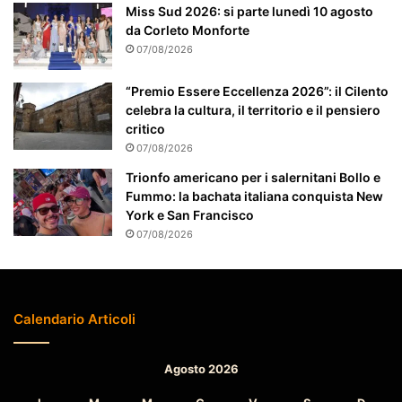
a
Miss Sud 2026: si parte lunedì 10 agosto
t
da Corleto Monforte
t
07/08/2026
e
n
“Premio Essere Eccellenza 2026”: il Cilento
z
celebra la cultura, il territorio e il pensiero
i
critico
o
07/08/2026
n
a
Trionfo americano per i salernitani Bollo e
t
Fummo: la bachata italiana conquista New
o
York e San Francisco
07/08/2026
Calendario Articoli
Agosto 2026