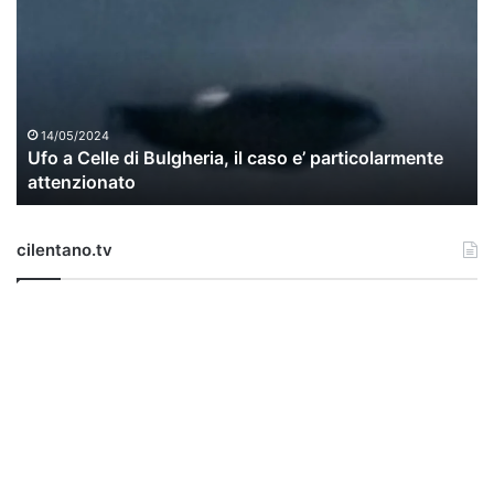
o
a
C
e
l
l
14/05/2024
Ufo a Celle di Bulgheria, il caso e’ particolarmente
e
attenzionato
d
i
B
cilentano.tv
u
l
g
h
e
r
i
a
,
i
l