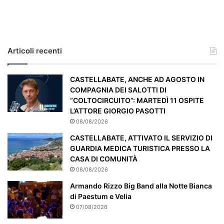
c
a
s
o
e
Articoli recenti
’
p
a
CASTELLABATE, ANCHE AD AGOSTO IN
r
COMPAGNIA DEI SALOTTI DI
t
“COLTOCIRCUITO”: MARTEDÌ 11 OSPITE
i
L’ATTORE GIORGIO PASOTTI
c
08/08/2026
o
CASTELLABATE, ATTIVATO IL SERVIZIO DI
l
GUARDIA MEDICA TURISTICA PRESSO LA
a
CASA DI COMUNITÀ
r
08/08/2026
m
e
Armando Rizzo Big Band alla Notte Bianca
n
di Paestum e Velia
t
07/08/2026
e