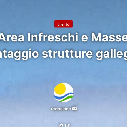
cilento
 Area Infreschi e Masse
taggio strutture galle
Invia
redazione
un'email
101