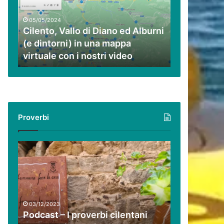
ed
Alburni
05/05/2024
(e
Cilento, Vallo di Diano ed Alburni
dintorni)
(e dintorni) in una mappa
in
virtuale con i nostri video
una
mappa
virtuale
con
i
nostri
Proverbi
video
Podcast
–
I
proverbi
cilentani
raccontati
03/12/2023
da
Podcast – I proverbi cilentani
Guido