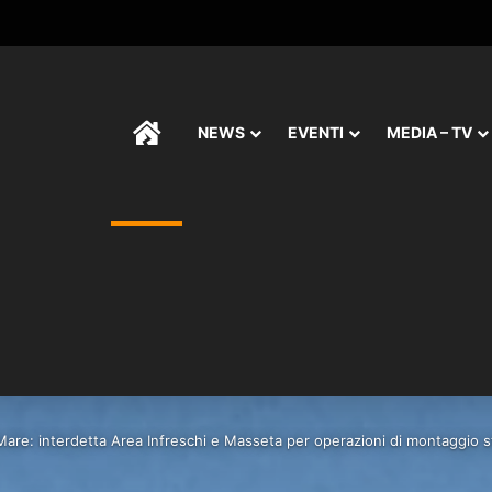
HOME
NEWS
EVENTI
MEDIA – TV
Mare: interdetta Area Infreschi e Masseta per operazioni di montaggio st