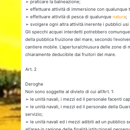
➢ praticare la balneazione;
➢ effettuare attività di immersione con qualunque 
➢ effettuare attività di pesca di qualunque
natura
;
➢ svolgere ogni altra attività inerente i pubblici usi
Gli specchi acquei interdetti potrebbero comunque e
della pubblica fruizione del mare, secondo l’evolvers
cantiere mobile. L’apertura/chiusura delle zone d
chiaramente deducibile dai fruitori del mare.
Art. 2
Deroghe
Non sono soggette al divieto di cui all’Art. 1:
➢ le unità navali, i mezzi ed il personale facenti cap
➢ le unità navali, i mezzi ed il personale della Guar
servizio;
➢ le unità navali ed i mezzi adibiti ad un pubblico
all’area in ragione delle finalità istituzionali perse