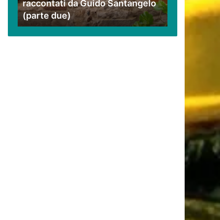
raccontati da Guido Santangelo
Santangelo
(parte due)
(parte
due)