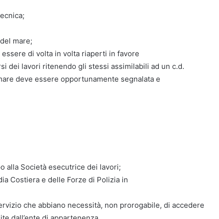
tecnica;
 del mare;
ssere di volta in volta riaperti in favore
i dei lavori ritenendo gli stessi assimilabili ad un c.d.
i mare deve essere opportunamente segnalata e
o alla Società esecutrice dei lavori;
dia Costiera e delle Forze di Polizia in
 servizio che abbiano necessità, non prorogabile, di accedere
guite dall’ente di appartenenza.