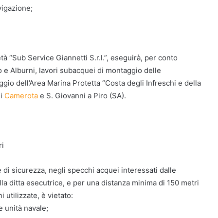
vigazione;
tà “Sub Service Giannetti S.r.l.”, eseguirà, per conto
no e Alburni, lavori subacquei di montaggio delle
ggio dell’Area Marina Protetta “Costa degli Infreschi e della
di
Camerota
e S. Giovanni a Piro (SA).
ri
e di sicurezza, negli specchi acquei interessati dalle
dalla ditta esecutrice, e per una distanza minima di 150 metri
 utilizzate, è vietato:
e unità navale;