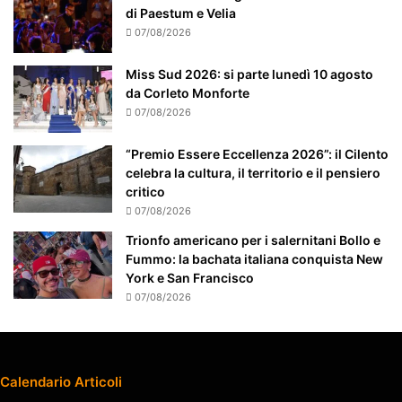
n
di Paestum e Velia
t
07/08/2026
e
a
Miss Sud 2026: si parte lunedì 10 agosto
t
da Corleto Monforte
t
07/08/2026
e
n
“Premio Essere Eccellenza 2026”: il Cilento
z
celebra la cultura, il territorio e il pensiero
i
critico
o
07/08/2026
n
a
Trionfo americano per i salernitani Bollo e
t
Fummo: la bachata italiana conquista New
o
York e San Francisco
07/08/2026
Calendario Articoli