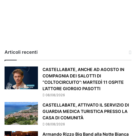
,
i
l
c
a
s
o
e
Articoli recenti
’
p
a
CASTELLABATE, ANCHE AD AGOSTO IN
r
COMPAGNIA DEI SALOTTI DI
t
“COLTOCIRCUITO”: MARTEDÌ 11 OSPITE
i
L’ATTORE GIORGIO PASOTTI
c
08/08/2026
o
CASTELLABATE, ATTIVATO IL SERVIZIO DI
l
GUARDIA MEDICA TURISTICA PRESSO LA
a
CASA DI COMUNITÀ
r
08/08/2026
m
e
Armando Rizzo Big Band alla Notte Bianca