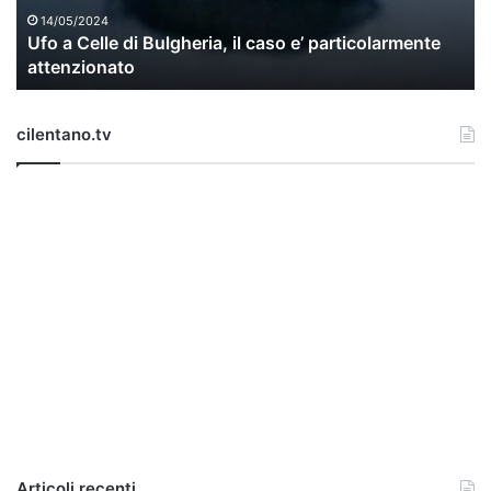
l
14/05/2024
Ufo a Celle di Bulgheria, il caso e’ particolarmente
e
attenzionato
d
i
B
cilentano.tv
u
l
g
h
e
r
i
a
,
i
l
c
a
s
o
e
Articoli recenti