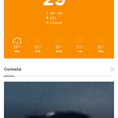
29º - 26º
82%
2.3 km/h
28
32
33
33
32
℃
℃
℃
℃
℃
Ven
Sab
Dom
Lun
Mar
Curiosità
U
f
o
a
C
e
l