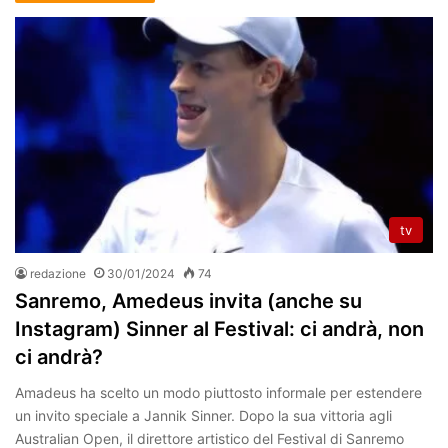
tv
redazione
30/01/2024
74
Sanremo, Amedeus invita (anche su
Instagram) Sinner al Festival: ci andrà, non
ci andrà?
Amadeus ha scelto un modo piuttosto informale per estendere
un invito speciale a Jannik Sinner. Dopo la sua vittoria agli
Australian Open, il direttore artistico del Festival di Sanremo