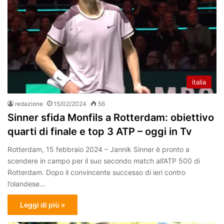
italia
redazione
15/02/2024
56
Sinner sfida Monfils a Rotterdam: obiettivo
quarti di finale e top 3 ATP – oggi in Tv
Rotterdam, 15 febbraio 2024 – Jannik Sinner è pronto a
scendere in campo per il suo secondo match all’ATP 500 di
Rotterdam. Dopo il convincente successo di ieri contro
l’olandese…
Leggi di più »