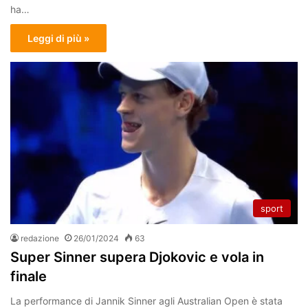
ha…
Leggi di più »
sport
redazione
26/01/2024
63
Super Sinner supera Djokovic e vola in
finale
La performance di Jannik Sinner agli Australian Open è stata