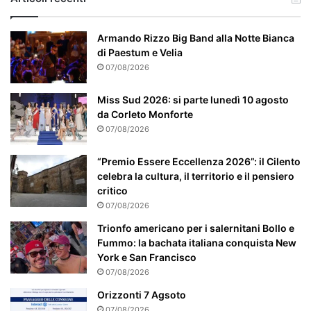
’
p
a
Armando Rizzo Big Band alla Notte Bianca
r
di Paestum e Velia
t
07/08/2026
i
c
Miss Sud 2026: si parte lunedì 10 agosto
o
da Corleto Monforte
l
07/08/2026
a
r
“Premio Essere Eccellenza 2026”: il Cilento
m
celebra la cultura, il territorio e il pensiero
e
critico
n
07/08/2026
t
e
Trionfo americano per i salernitani Bollo e
a
Fummo: la bachata italiana conquista New
t
York e San Francisco
t
07/08/2026
e
Orizzonti 7 Agsoto
n
07/08/2026