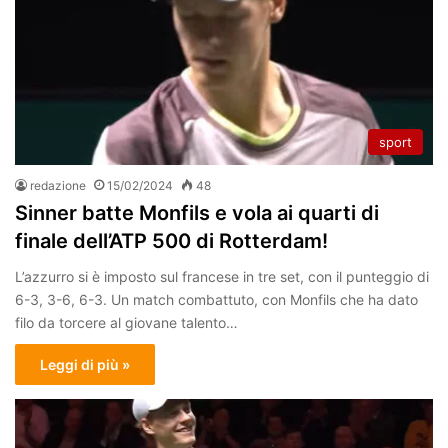
sport
redazione
15/02/2024
48
Sinner batte Monfils e vola ai quarti di
finale dell’ATP 500 di Rotterdam!
L’azzurro si è imposto sul francese in tre set, con il punteggio di
6-3, 3-6, 6-3. Un match combattuto, con Monfils che ha dato
filo da torcere al giovane talento…
Leggi di più »