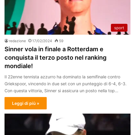
sport
redazione
17/02/2024
59
Sinner vola in finale a Rotterdam e
conquista il terzo posto nel ranking
mondiale!
Il 22enne tennista azzurro ha dominato la semifinale contro
Griekspoor, vincendo in due set con un punteggio di 6-4, 6-3.
Con questa vittoria, Sinner si assicura un posto nella top…
Leggi di più »