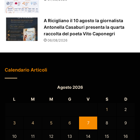
z
i
o
A Ricigliano il 10 agosto la giornalista
n
Antonella Casaburi presenta la quarta
a
raccolta del poeta Vito Caponegri
t
06/08/2026
o
Calendario Articoli
Agosto 2026
L
M
M
G
V
S
D
1
2
3
4
5
6
7
8
9
10
11
12
13
14
15
16