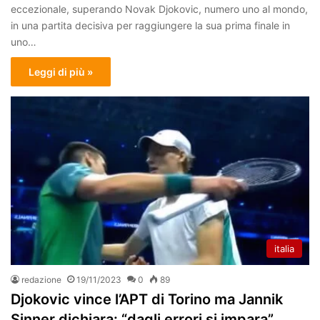
eccezionale, superando Novak Djokovic, numero uno al mondo,
in una partita decisiva per raggiungere la sua prima finale in
uno…
Leggi di più »
italia
redazione
19/11/2023
0
89
Djokovic vince l’APT di Torino ma Jannik
Sinner dichiara: “dagli errori si impara”