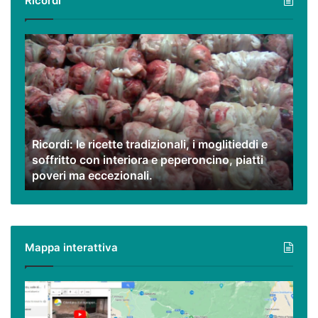
Ricordi
Ricordi:
le
ricette
tradizionali,
i
moglitieddi
e
Ricordi: le ricette tradizionali, i moglitieddi e
soffritto
soffritto con interiora e peperoncino, piatti
con
poveri ma eccezionali.
interiora
e
peperoncino,
piatti
poveri
Mappa interattiva
ma
eccezionali.
Cilento,
Vallo
di