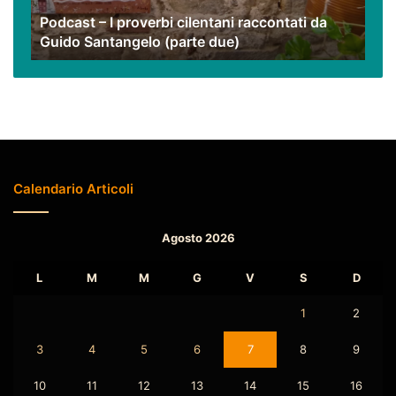
Guido
Podcast – I proverbi cilentani raccontati da
Santangelo
Guido Santangelo (parte due)
(parte
due)
Calendario Articoli
Agosto 2026
L
M
M
G
V
S
D
1
2
3
4
5
6
7
8
9
10
11
12
13
14
15
16