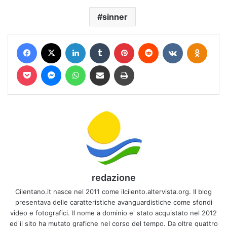
sinner
Facebook
X
LinkedIn
Tumblr
Pinterest
Reddit
VKontakte
Odnokl
Pocket
Messenger
WhatsApp
Condividi via mail
Stampa
redazione
Cilentano.it nasce nel 2011 come ilcilento.altervista.org. Il blog
presentava delle caratteristiche avanguardistiche come sfondi
video e fotografici. Il nome a dominio e' stato acquistato nel 2012
ed il sito ha mutato grafiche nel corso del tempo. Da oltre quattro