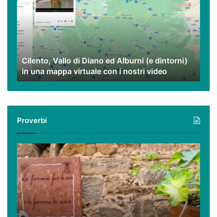
Diano
ed
Alburni
(e
dintorni)
Cilento, Vallo di Diano ed Alburni (e dintorni)
in
in una mappa virtuale con i nostri video
una
mappa
virtuale
con
i
Proverbi
nostri
video
Podcast
–
I
proverbi
cilentani
raccontati
da