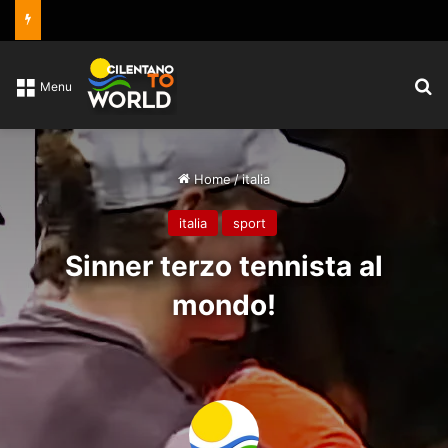
C
Menu
Home
/
italia
italia
sport
Sinner terzo tennista al
mondo!