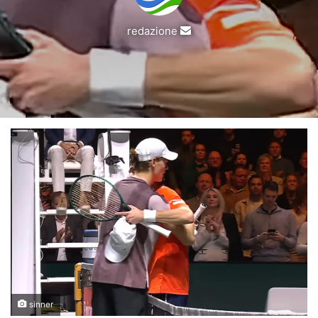
Invia
redazione
un'email
sinner