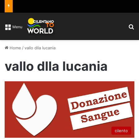
C
Menu
Home
/
vallo dlla lucania
vallo dlla lucania
cilento