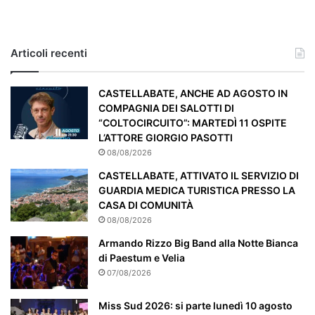
a
s
o
e
Articoli recenti
’
p
a
CASTELLABATE, ANCHE AD AGOSTO IN
r
COMPAGNIA DEI SALOTTI DI
t
“COLTOCIRCUITO”: MARTEDÌ 11 OSPITE
i
L’ATTORE GIORGIO PASOTTI
c
08/08/2026
o
CASTELLABATE, ATTIVATO IL SERVIZIO DI
l
GUARDIA MEDICA TURISTICA PRESSO LA
a
CASA DI COMUNITÀ
r
08/08/2026
m
e
Armando Rizzo Big Band alla Notte Bianca
n
di Paestum e Velia
t
07/08/2026
e
a
Miss Sud 2026: si parte lunedì 10 agosto
t