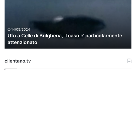
a
C
e
l
l
14/05/2024
Ufo a Celle di Bulgheria, il caso e’ particolarmente
e
attenzionato
d
i
B
cilentano.tv
u
l
g
h
e
r
i
a
,
i
l
c