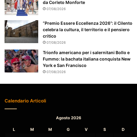
da Corleto Monforte
t
07/08/2026
e
n
“Premio Essere Eccellenza 2026”: il Cilento
z
celebra la cultura, il territorio e il pensiero
i
critico
o
07/08/2026
n
a
Trionfo americano per i salernitani Bollo e
t
Fummo: la bachata italiana conquista New
o
York e San Francisco
07/08/2026
Calendario Articoli
Agosto 2026
L
M
M
G
V
S
D