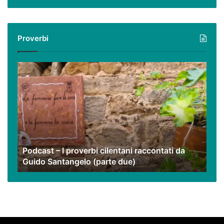
virtuale
con
i
Proverbi
nostri
video
Podcast
–
I
proverbi
cilentani
raccontati
da
Guido
Podcast – I proverbi cilentani raccontati da
Santangelo
Guido Santangelo (parte due)
(parte
due)