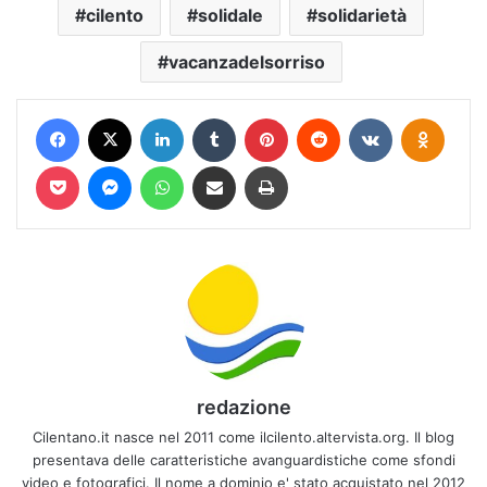
cilento
solidale
solidarietà
vacanzadelsorriso
Facebook
X
LinkedIn
Tumblr
Pinterest
Reddit
VKontakte
Odnokl
Pocket
Messenger
WhatsApp
Condividi via mail
Stampa
redazione
Cilentano.it nasce nel 2011 come ilcilento.altervista.org. Il blog
presentava delle caratteristiche avanguardistiche come sfondi
video e fotografici. Il nome a dominio e' stato acquistato nel 2012