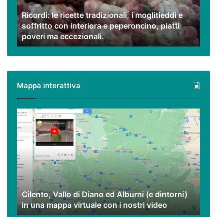
e
Ricordi: le ricette tradizionali, i moglitieddi e
soffritto
soffritto con interiora e peperoncino, piatti
con
poveri ma eccezionali.
interiora
e
peperoncino,
piatti
poveri
Mappa interattiva
ma
eccezionali.
Cilento,
Vallo
di
Diano
ed
Alburni
(e
dintorni)
Cilento, Vallo di Diano ed Alburni (e dintorni)
in
in una mappa virtuale con i nostri video
una
mappa