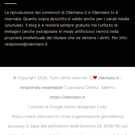
La riproduzione dei contenuti di Cilentano.it e Cilentano.tv è
riservata. Quanto sopra descritto è valido anche per i canali media
(youtube). Il blog è e resterà sempre gratuito ma l'utilizzo di
immagini (anche estrapolate in modo artificioso) rientra nella
proprietà intellettuale del titolare che ne detiene i diritti. Per info:
redazione@cilentano.it
© Copyright 2026, Tutti i diritti riservati |
cilentano.it -
renartinsky webmaster
| Laureana Cilento, Salerno
https://cilentano.it
I sistemi di Google hanno designato il sito
https://www.cilentano.it/ come organizzazione giornalistica
europea, in base alla definizione della Direttiva UE 2019/790 sul