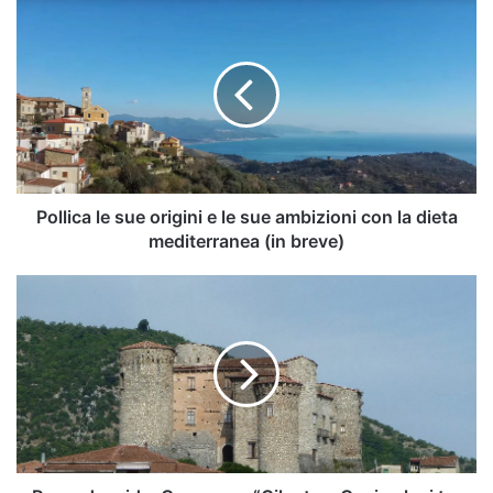
Pollica
le
sue
origini
e
le
sue
ambizioni
con
la
Pollica le sue origini e le sue ambizioni con la dieta
dieta
mediterranea (in breve)
mediterranea
(in
Roccadaspide,
breve)
Convegno
“Cilento
e Genius
loci
tra
mito-
archeologia
e