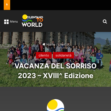
C
Menu
Home
/
cilento
cilento
solidarietà
VACANZA DEL SORRISO
2023 – XVIII^ Edizione