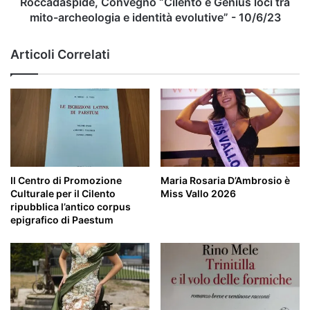
identità
Roccadaspide, Convegno “Cilento e Genius loci tra
evolutive”
mito-archeologia e identità evolutive” - 10/6/23
-
10/6/23
Articoli Correlati
Il Centro di Promozione
Maria Rosaria D’Ambrosio è
Culturale per il Cilento
Miss Vallo 2026
ripubblica l’antico corpus
epigrafico di Paestum