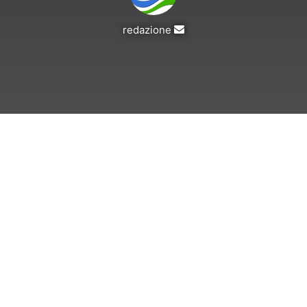
Invia
redazione
un'email