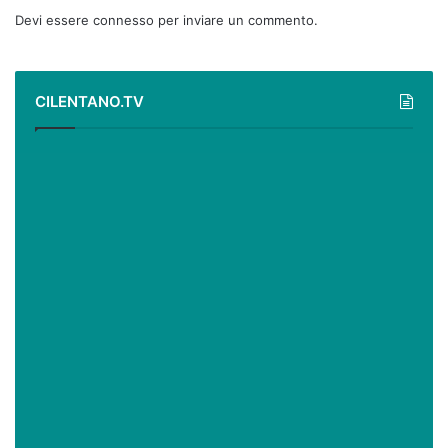
Devi essere
connesso
per inviare un commento.
CILENTANO.TV