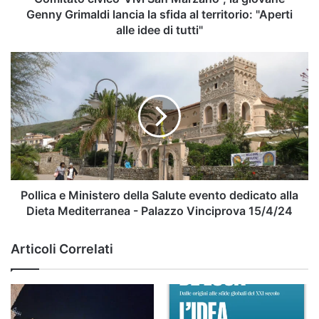
sfida
Genny Grimaldi lancia la sfida al territorio: "Aperti
al
alle idee di tutti"
territorio:
"Aperti
Pollica
alle
e
idee
Ministero
di
della
tutti"
Salute
evento
dedicato
alla
Dieta
Mediterranea
Pollica e Ministero della Salute evento dedicato alla
-
Dieta Mediterranea - Palazzo Vinciprova 15/4/24
Palazzo
Vinciprova
Articoli Correlati
15/4/24