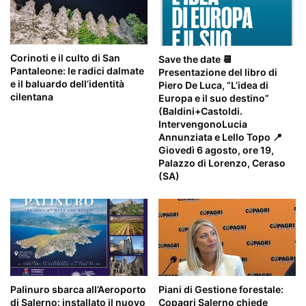
Corinoti e il culto di San
Save the date 📆
Pantaleone: le radici dalmate
Presentazione del libro di
e il baluardo dell’identità
Piero De Luca, “L’idea di
cilentana
Europa e il suo destino”
(Baldini+Castoldi.
IntervengonoLucia
Annunziata e Lello Topo 📍
Giovedì 6 agosto, ore 19,
Palazzo di Lorenzo, Ceraso
(SA)
Palinuro sbarca all’Aeroporto
Piani di Gestione forestale:
di Salerno: installato il nuovo
Copagri Salerno chiede