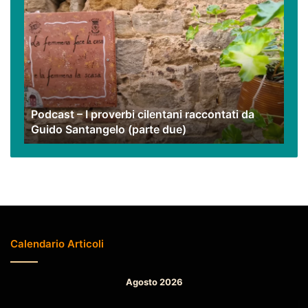
–
I
proverbi
cilentani
raccontati
da
Guido
Podcast – I proverbi cilentani raccontati da
Santangelo
Guido Santangelo (parte due)
(parte
due)
Calendario Articoli
Agosto 2026