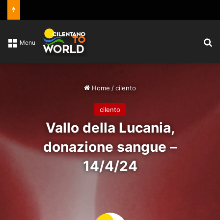
C
Menu
Home
/
cilento
cilento
Vallo della Lucania,
donazione sangue –
14/4/24