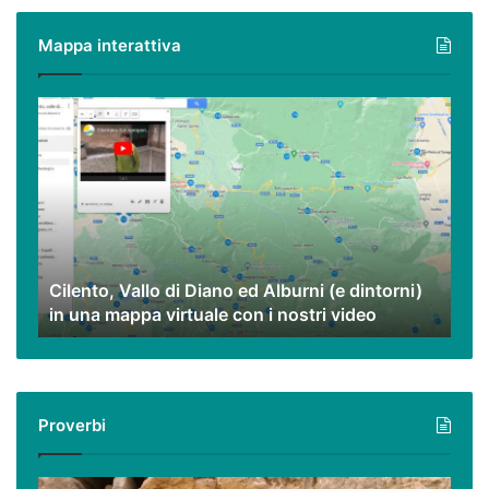
piatti
poveri
Mappa interattiva
ma
eccezionali.
Cilento,
Vallo
di
Diano
ed
Alburni
(e
dintorni)
Cilento, Vallo di Diano ed Alburni (e dintorni)
in
in una mappa virtuale con i nostri video
una
mappa
virtuale
con
i
Proverbi
nostri
video
Podcast