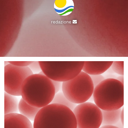
Invia
redazione
un'email