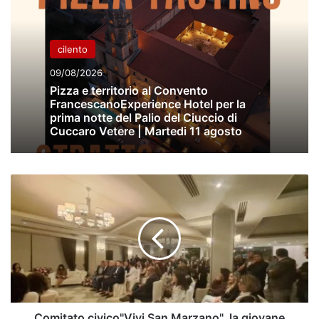
cilento
09/08/2026
Pizza e territorio al Convento
FrancescanoExperience Hotel per la
prima notte del Palio del Ciuccio di
Cuccaro Vetere | Martedi 11 agosto
Comitato
civico"Vivi
San
Marzano",
la
giovane
Genny
Grimaldi
lancia
la
Comitato civico"Vivi San Marzano", la giovane