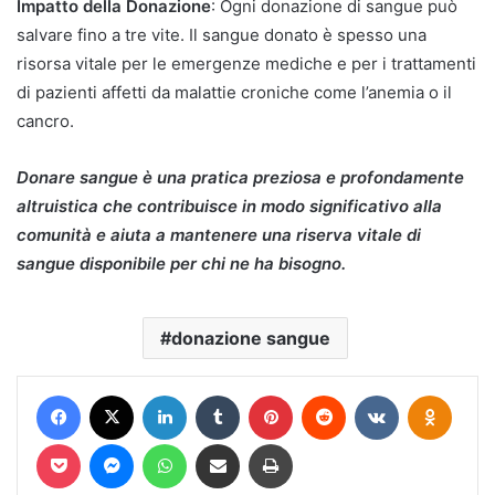
Impatto della Donazione
: Ogni donazione di sangue può
salvare fino a tre vite. Il sangue donato è spesso una
risorsa vitale per le emergenze mediche e per i trattamenti
di pazienti affetti da malattie croniche come l’anemia o il
cancro.
Donare sangue è una pratica preziosa e profondamente
altruistica che contribuisce in modo significativo alla
comunità e aiuta a mantenere una riserva vitale di
sangue disponibile per chi ne ha bisogno.
donazione sangue
Facebook
X
LinkedIn
Tumblr
Pinterest
Reddit
VKontakte
Odnokl
Pocket
Messenger
WhatsApp
Condividi via mail
Stampa