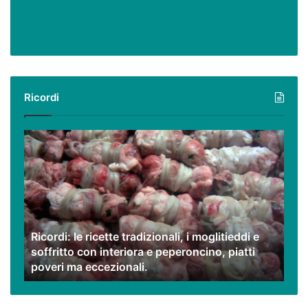
Ricordi
Ricordi:
le
ricette
tradizionali,
i
moglitieddi
e
Ricordi: le ricette tradizionali, i moglitieddi e
soffritto
soffritto con interiora e peperoncino, piatti
con
poveri ma eccezionali.
interiora
e
peperoncino,