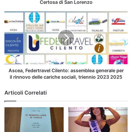
San
Certosa di San Lorenzo
Lorenzo
Ascea,
Federtravel
Cilento:
assemblea
generale
per
il
rinnovo
delle
cariche
Ascea, Federtravel Cilento: assemblea generale per
sociali,
il rinnovo delle cariche sociali, triennio 2023 2025
triennio
2023
Articoli Correlati
2025