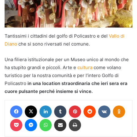
Tantissimi i cittadini del golfo di Policastro e del
Vallo di
Diano
che si sono riversati nel comune.
Una filiera istituzionale per un Museo unico al mondo che
ha stupito grandi e piccoli. Arte e
cultura
come volano
turistico per la nostra comunità e per l’intero Golfo di
Policastro
in una location straordinaria che ieri sera era
cuore pulsante perché insieme si vince.
Facebook
X
LinkedIn
Tumblr
Pinterest
Reddit
VKontakte
Odnokl
Pocket
Messenger
WhatsApp
Condividi via mail
Stampa