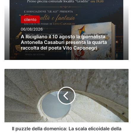
cilento
06/08/2026
A Ricigliano il 10 agosto la giornalista
Antonella Casaburi presenta la quarta
raccolta del poeta Vito Caponegri
Il
puzzle
della
domenica:
La
scala
elicoidale
della
Certosa
di
Il puzzle della domenica: La scala elicoidale della