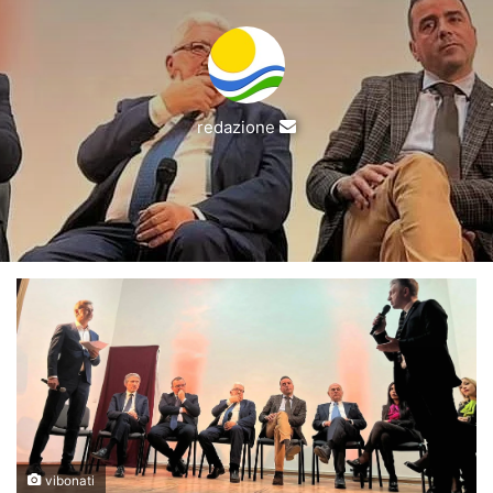
Invia
redazione
un'email
vibonati