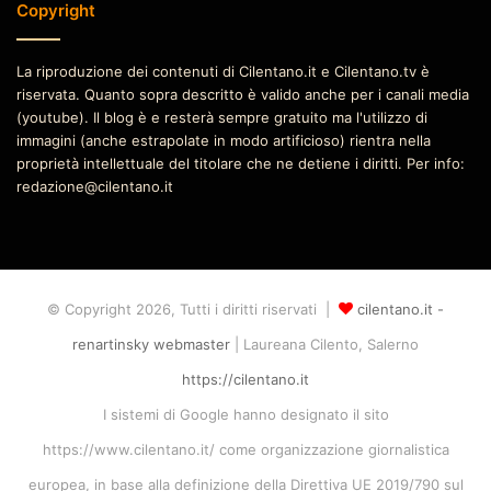
Copyright
La riproduzione dei contenuti di Cilentano.it e Cilentano.tv è
riservata. Quanto sopra descritto è valido anche per i canali media
(youtube). Il blog è e resterà sempre gratuito ma l'utilizzo di
immagini (anche estrapolate in modo artificioso) rientra nella
proprietà intellettuale del titolare che ne detiene i diritti. Per info:
redazione@cilentano.it
© Copyright 2026, Tutti i diritti riservati |
cilentano.it -
renartinsky webmaster
| Laureana Cilento, Salerno
https://cilentano.it
I sistemi di Google hanno designato il sito
https://www.cilentano.it/ come organizzazione giornalistica
europea, in base alla definizione della Direttiva UE 2019/790 sul