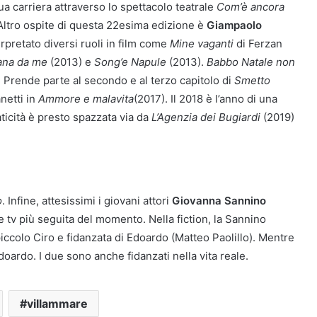
ua carriera attraverso lo spettacolo teatrale
Com’è ancora
. Altro ospite di questa 22esima edizione è
Giampaolo
erpretato diversi ruoli in film come
Mine vaganti
di Ferzan
tana da me
(2013) e
Song’e Napule
(2013).
Babbo Natale non
 Prende parte al secondo e al terzo capitolo di
Smetto
anetti in
Ammore e malavita
(2017). Il 2018 è l’anno di una
ticità è presto spazzata via da
L’Agenzia dei Bugiardi
(2019)
o
. Infine, attesissimi i giovani attori
Giovanna Sannino
ie tv più seguita del momento. Nella fiction, la Sannino
ccolo Ciro e fidanzata di Edoardo (Matteo Paolillo). Mentre
doardo. I due sono anche fidanzati nella vita reale.
villammare