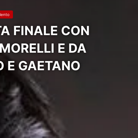
ilento
A FINALE CON
ORELLI E DA
O E GAETANO