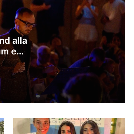
Orizzonti 7 Agsoto
A Ricigliano il 10 agosto la giornalista
Antonella Casaburi presenta la quarta
raccolta del poeta Vito Caponegri
d alla
Maione: Consac all’opera per
um e
Buonabitacolo, primi risultati tangibiliIl
sindaco Guercio: lavoro straordinario
di tecnici e operai specializzati
VII edizione del Campus
“Clarinettando” a Torchiara
Corinoti e il culto di San Pantaleone: le
radici dalmate e il baluardo
dell’identità cilentana
Mariangelique
Save the date 📆 Presentazione del
D'Angiolillo
libro di Piero De Luca, “L’idea di
è