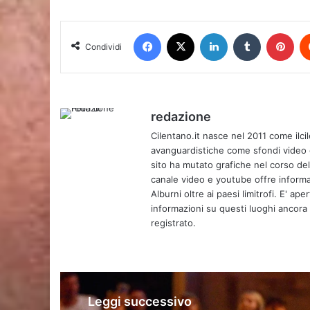
Facebook
X
LinkedIn
Tumblr
Pin
Condividi
redazione
Cilentano.it nasce nel 2011 come ilcil
avanguardistiche come sfondi video e 
sito ha mutato grafiche nel corso de
canale video e youtube offre informa
Alburni oltre ai paesi limitrofi. E' ap
informazioni su questi luoghi ancora d
registrato.
Leggi successivo