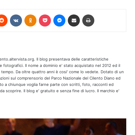
terest
Reddit
VKontakte
Odnoklassniki
Pocket
Messenger
Condividi via mail
Stampa
Armando Rizzo Big Band alla Notte
ento.altervista.org. Il blog presentava delle caratteristiche
Bianca di Paestum e Velia
fotografici. Il nome a dominio e' stato acquistato nel 2012 ed il
l tempo. Da oltre quattro anni è cosi' come lo vedete. Dotato di un
zioni sul comprensorio del Parco Nazionale del Cilento Diano ed
Miss Sud 2026: si parte lunedì 10
erto a chiunque voglia farne parte con scritti, foto, racconti ed
agosto da Corleto Monforte
a scoprire. Il blog e' gratuito e senza fine di lucro. Il marchio e'
“Premio Essere Eccellenza 2026”: il
Cilento celebra la cultura, il territorio e
il pensiero critico