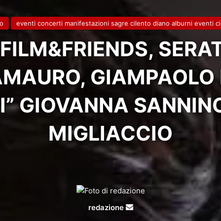
to
eventi concerti manifestazioni sagre cilento diano alburni eventi c
FILM&FRIENDS, SERAT
MAURO, GIAMPAOLO M
I” GIOVANNA SANNIN
MIGLIACCIO
Invia
redazione
un'email