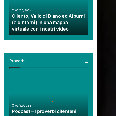
ed
Alburni
05/05/2024
(e
Cilento, Vallo di Diano ed Alburni
dintorni)
(e dintorni) in una mappa
in
virtuale con i nostri video
una
mappa
virtuale
con
i
nostri
Proverbi
video
Podcast
–
I
proverbi
cilentani
raccontati
03/12/2023
da
Podcast – I proverbi cilentani
Guido