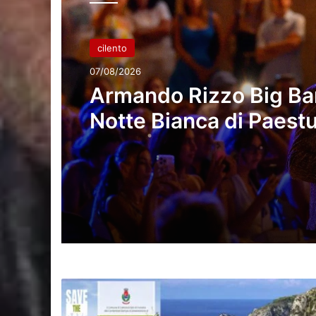
cilento
07/08/2026
Armando Rizzo Big Ban
Notte Bianca di Paest
Velia
SAVE
THE
DATE: