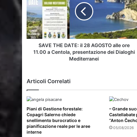
il
28
AGOSTO
alle
ore
11.00
a
SAVE THE DATE: il 28 AGOSTO alle ore
Centola,
11.00 a Centola, presentazione dei Dialoghi
presentazione
Mediterranei
dei
Dialoghi
Mediterranei
Articoli Correlati
Piani di Gestione forestale:
– Grande suc
Copagri Salerno chiede
Castellabate p
snellimento burocratico e
“Anton Čecho
pianificazione reale per le aree
05/08/2026
interne