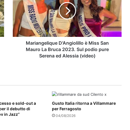
Europa e il suo destino”
Miss
(Baldini+Castoldi. IntervengonoLucia
San
Annunziata e Lello Topo 📍Giovedì 6
Mauro
Palinuro sbarca all’Aeroporto di
agosto, ore 19, Palazzo di Lorenzo,
La
Salerno: installato il nuovo impianto di
Ceraso (SA)
Bruca
promozione turistica
2023.
Sul
Mariangelique D'Angiolillo è Miss San
podio
Mauro La Bruca 2023. Sul podio pure
pure
Serena ed Alessia (video)
Serena
ed
Alessia
(video)
cesso e sold-out a
Gusto Italia ritorna a Villammare
er il debutto di
per Ferragosto
v in Jazz”
04/08/2026