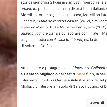
storica signorina Silvani in
Fantozzi,
ripercorre la s
umano lei
portato in scena in diversi teatri italiani
Morelli
, attore e regista partenopeo, Morelli ha int
Özpetek,
L’isola dell’angelo caduto
(2012),
Stai lon
viene da Nord
(2015) e
Nemiche per la pelle
(2016).
quando voglio
e torna a collaborare con i fratelli M
tragicommedia con
A casa tutti bene
, ma la dramma
di Volfango De Biasi.
Attualmente è protagonista de
L’ispettore Coliandr
e
Gaetano Migliaccio
nel cast di
Mare
fuori
, la ser
interpreta il ruolo di
Carmela Valestra,
madre del pi
Migliaccio interpreta il ruolo di
Salvo,
il cugino di E
eventi