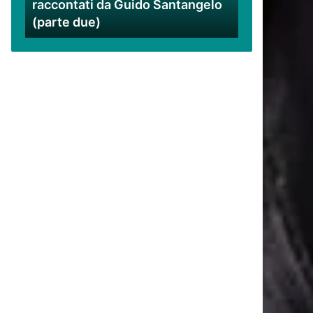
raccontati da Guido Santangelo
Santangelo
(parte due)
(parte
due)