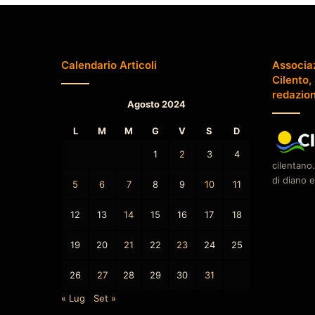
Calendario Articoli
Associa
Cilento,
redazio
Agosto 2024
L
M
M
G
V
S
D
1
2
3
4
cilentano.
di diano e
5
6
7
8
9
10
11
12
13
14
15
16
17
18
19
20
21
22
23
24
25
26
27
28
29
30
31
« Lug
Set »