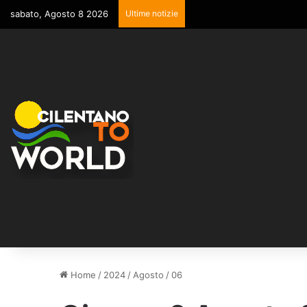
sabato, Agosto 8 2026
Ultime notizie
Home
/
2024
/
Agosto
/
06