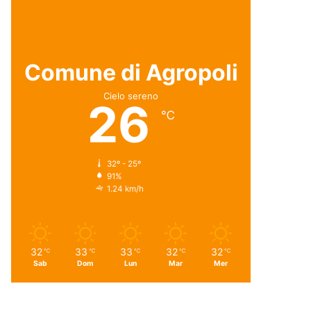
Comune di Agropoli
Cielo sereno
26
℃
32º - 25º
91%
1.24 km/h
32
33
33
32
32
℃
℃
℃
℃
℃
Sab
Dom
Lun
Mar
Mer