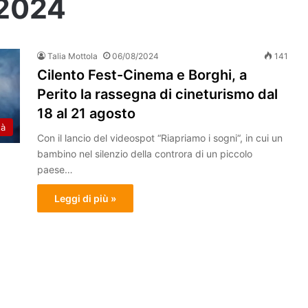
 2024
Talia Mottola
06/08/2024
141
Cilento Fest-Cinema e Borghi, a
Perito la rassegna di cineturismo dal
18 al 21 agosto
tà
Con il lancio del videospot “Riapriamo i sogni“, in cui un
bambino nel silenzio della controra di un piccolo
paese…
Leggi di più »