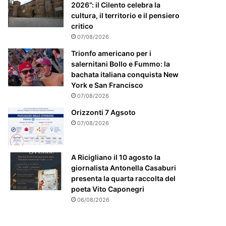
m
2026”: il Cilento celebra la
e
cultura, il territorio e il pensiero
n
critico
t
07/08/2026
e
a
Trionfo americano per i
t
salernitani Bollo e Fummo: la
t
bachata italiana conquista New
e
York e San Francisco
n
07/08/2026
z
Orizzonti 7 Agsoto
i
07/08/2026
o
n
a
A Ricigliano il 10 agosto la
t
giornalista Antonella Casaburi
o
presenta la quarta raccolta del
poeta Vito Caponegri
06/08/2026