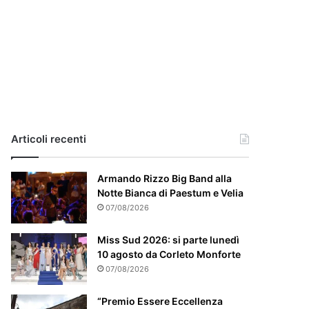
i
a
,
i
l
c
a
s
o
e
Articoli recenti
’
p
Armando Rizzo Big Band alla
a
Notte Bianca di Paestum e Velia
r
t
07/08/2026
i
c
Miss Sud 2026: si parte lunedì
o
10 agosto da Corleto Monforte
l
07/08/2026
a
r
“Premio Essere Eccellenza