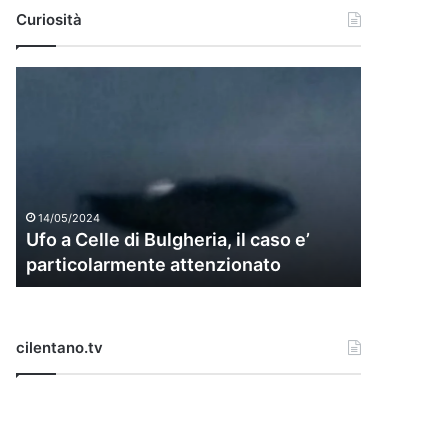
Curiosità
U
f
o
a
C
e
l
14/05/2024
l
Ufo a Celle di Bulgheria, il caso e’
e
particolarmente attenzionato
d
i
B
u
cilentano.tv
l
g
h
e
r