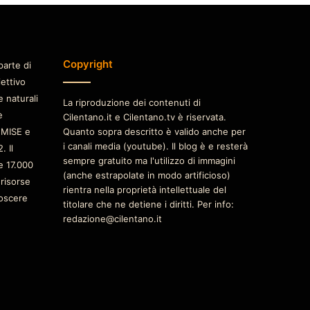
Copyright
parte di
iettivo
e naturali
La riproduzione dei contenuti di
è
Cilentano.it e Cilentano.tv è riservata.
 MISE e
Quanto sopra descritto è valido anche per
i canali media (youtube). Il blog è e resterà
. Il
sempre gratuito ma l'utilizzo di immagini
e 17.000
(anche estrapolate in modo artificioso)
 risorse
rientra nella proprietà intellettuale del
oscere
titolare che ne detiene i diritti. Per info:
redazione@cilentano.it