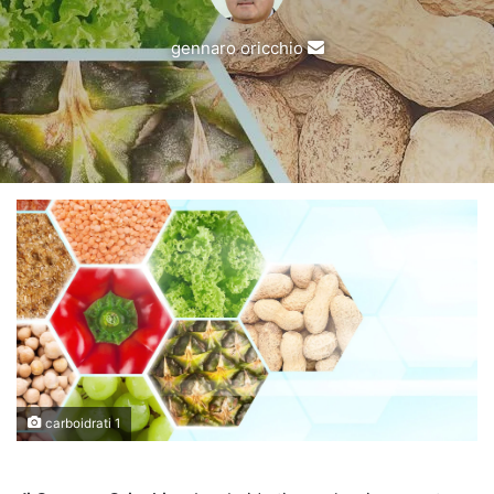
Invia
gennaro oricchio
un'email
carboidrati 1