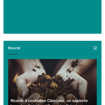
Ricordi
Ricordi:
il
contadino
Cilentano,
un
sapiente
incontro
di
Ricordi: il contadino Cilentano, un sapiente
storia,