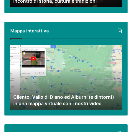
incontro di storia, cultura e tradizioni
cultura
e
tradizioni
Mappa interattiva
Cilento,
Vallo
di
Diano
ed
Alburni
(e
dintorni)
Cilento, Vallo di Diano ed Alburni (e dintorni)
in
in una mappa virtuale con i nostri video
una
mappa
virtuale
con
i