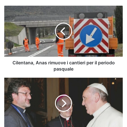
Cilentana,
Anas
rimuove
i
cantieri
per
il
periodo
pasquale
Cilentana, Anas rimuove i cantieri per il periodo
pasquale
Sessa
Cilento,
AUGURI
AL
NUOVO
VESCOVO
DI
VALLO