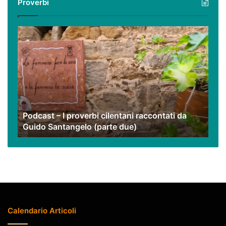
Proverbi
nostri
video
Podcast
–
I
proverbi
cilentani
raccontati
da
Guido
Podcast – I proverbi cilentani raccontati da
Santangelo
Guido Santangelo (parte due)
(parte
due)
Calendario Articoli