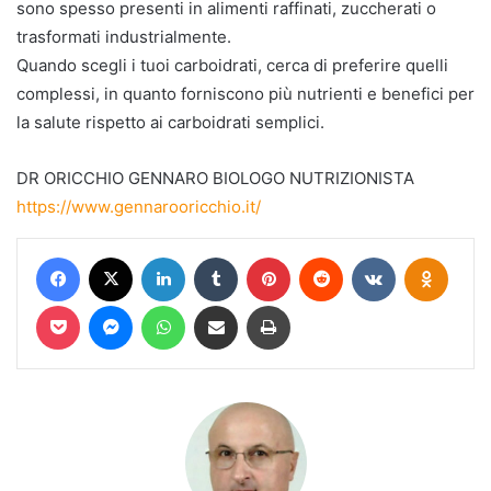
sono spesso presenti in alimenti raffinati, zuccherati o
trasformati industrialmente.
Quando scegli i tuoi carboidrati, cerca di preferire quelli
complessi, in quanto forniscono più nutrienti e benefici per
la salute rispetto ai carboidrati semplici.
DR ORICCHIO GENNARO BIOLOGO NUTRIZIONISTA
https://www.gennarooricchio.it/
Facebook
X
LinkedIn
Tumblr
Pinterest
Reddit
VKontakte
Odnokl
Pocket
Messenger
WhatsApp
Condividi via mail
Stampa