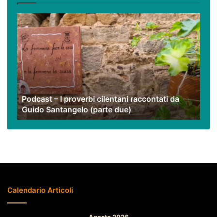
video
Podcast
–
I
proverbi
cilentani
raccontati
da
Guido
Podcast – I proverbi cilentani raccontati da
Santangelo
Guido Santangelo (parte due)
(parte
due)
Calendario Articoli