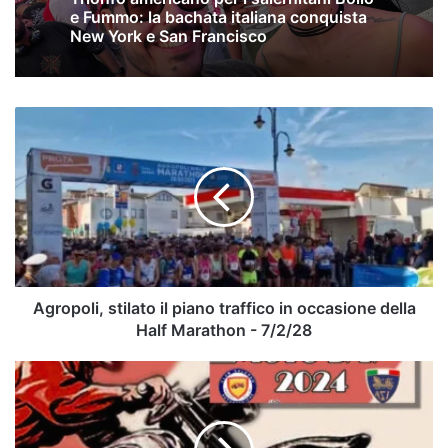
e Fummo: la bachata italiana conquista
New York e San Francisco
Agropoli,
stilato
il
piano
traffico
in
occasione
della
Half
Marathon
Agropoli, stilato il piano traffico in occasione della
-
Half Marathon - 7/2/28
7/2/28
Battipaglia,
ASI
–
Automotoclub