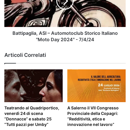
Storico
Italiano
"Moto
Day
2024"
-
Battipaglia, ASI – Automotoclub Storico Italiano
7/4/24
"Moto Day 2024" - 7/4/24
Articoli Correlati
Teatrando al Quadriportico,
A Salerno il VII Congresso
venerdì 24 di scena
Provinciale della Copagri:
“Donnacce” e sabato 25
“Redditività, etica e
“Tutti pazzi per Umby”
innovazione nel lavoro”