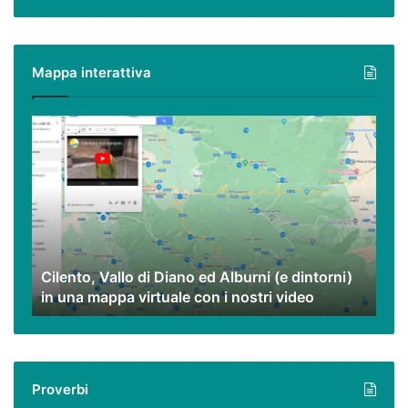
tradizioni
Mappa interattiva
Cilento,
Vallo
di
Diano
ed
Alburni
(e
dintorni)
Cilento, Vallo di Diano ed Alburni (e dintorni)
in
in una mappa virtuale con i nostri video
una
mappa
virtuale
con
i
Proverbi
nostri