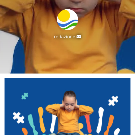
Invia
redazione
un'email