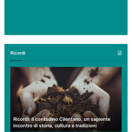
Ricordi
Ricordi:
il
contadino
Cilentano,
un
sapiente
incontro
di
Ricordi: il contadino Cilentano, un sapiente
storia,
incontro di storia, cultura e tradizioni
cultura
e