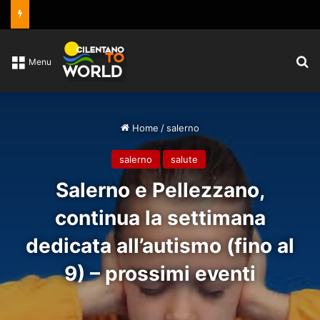
C
Menu
Home
/
salerno
salerno
salute
Salerno e Pellezzano,
continua la settimana
dedicata all’autismo (fino al
9) – prossimi eventi