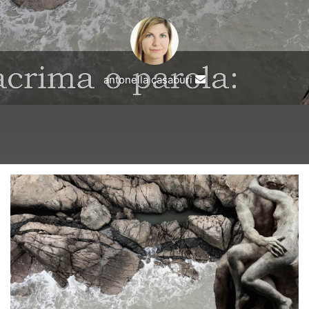
Invia
antonella casaburi
un'email