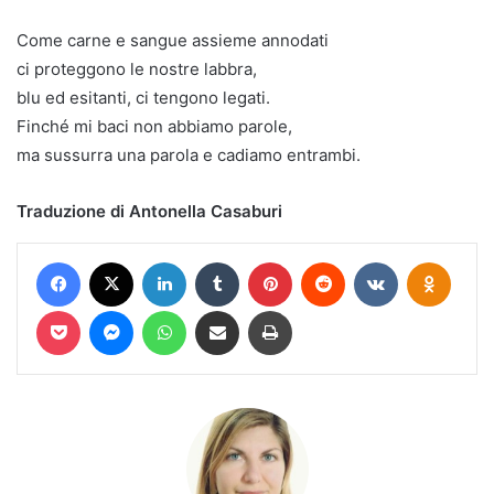
Come carne e sangue assieme annodati
ci proteggono le nostre labbra,
blu ed esitanti, ci tengono legati.
Finché mi baci non abbiamo parole,
ma sussurra una parola e cadiamo entrambi.
Traduzione di Antonella Casaburi
Facebook
X
LinkedIn
Tumblr
Pinterest
Reddit
VKontakte
Odnokl
Pocket
Messenger
WhatsApp
Condividi via mail
Stampa