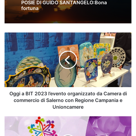
POSIE DI GUIDO SANTANGELO:Bona
fortuna
Oggi
a
BIT
2023
l’evento
organizzato
da
Camera
di
commercio
Oggi a BIT 2023 l’evento organizzato da Camera di
di
commercio di Salerno con Regione Campania e
Salerno
Unioncamere
con
Regione
Salerno,
Campania
giornata
e
internazionale