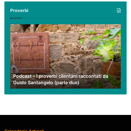
i
Proverbi
nostri
video
Podcast
–
I
proverbi
cilentani
raccontati
da
Guido
Podcast – I proverbi cilentani raccontati da
Santangelo
Guido Santangelo (parte due)
(parte
due)