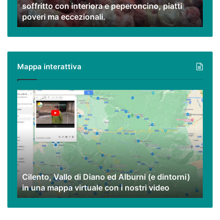
soffritto con interiora e peperoncino, piatti
con
poveri ma eccezionali.
interiora
e
peperoncino,
piatti
poveri
Mappa interattiva
ma
eccezionali.
Cilento,
Vallo
di
Diano
ed
Alburni
(e
dintorni)
Cilento, Vallo di Diano ed Alburni (e dintorni)
in
in una mappa virtuale con i nostri video
una
mappa
virtuale
con