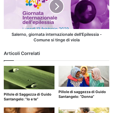
Unioncamere
dell'Epilessia
-
Comune
si
tinge
di
viola
Salerno, giornata internazionale dell'Epilessia -
Comune si tinge di viola
Articoli Correlati
Pillole di saggezza di Guido
Pillole di Saggezza di Guido
Santangelo: “Donna”
Santangelo: “Io e te”