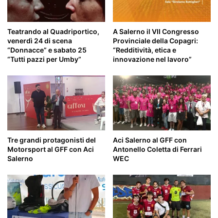
di
Slalom
Furore
Teatrando al Quadriportico,
A Salerno il VII Congresso
–
venerdì 24 di scena
Provinciale della Copagri:
Agerola,
“Donnacce” e sabato 25
“Redditività, etica e
con
“Tutti pazzi per Umby”
innovazione nel lavoro”
il
Primo
Trofeo
del
Centenario
Aci
Salerno
Tre grandi protagonisti del
Aci Salerno al GFF con
Motorsport al GFF con Aci
Antonello Coletta di Ferrari
Salerno
WEC