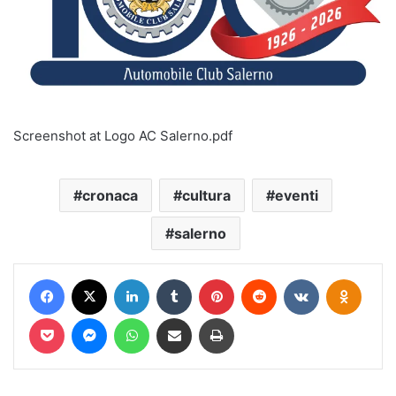
Screenshot at Logo AC Salerno.pdf
cronaca
cultura
eventi
salerno
Facebook
X
LinkedIn
Tumblr
Pinterest
Reddit
VKontakte
Odnokl
Pocket
Messenger
WhatsApp
Condividi via mail
Stampa