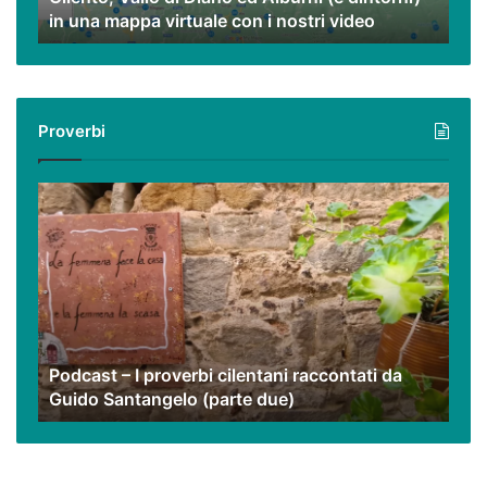
in una mappa virtuale con i nostri video
una
mappa
virtuale
con
i
Proverbi
nostri
video
Podcast
–
I
proverbi
cilentani
raccontati
da
Guido
Podcast – I proverbi cilentani raccontati da
Santangelo
Guido Santangelo (parte due)
(parte
due)