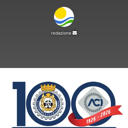
Invia
redazione
un'email