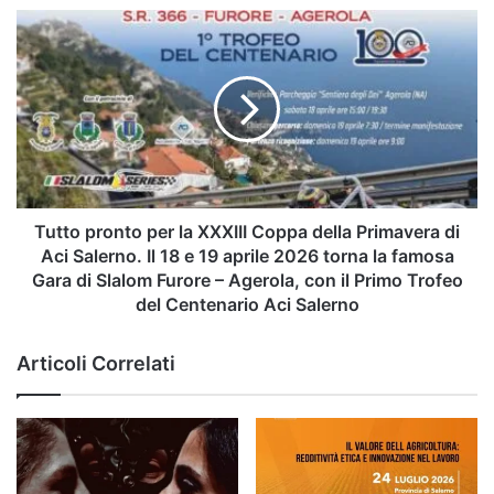
Tutto
pronto
per
la
XXXIII
Coppa
della
Primavera
di
Aci
Tutto pronto per la XXXIII Coppa della Primavera di
Salerno.
Aci Salerno. Il 18 e 19 aprile 2026 torna la famosa
Il
Gara di Slalom Furore – Agerola, con il Primo Trofeo
18
del Centenario Aci Salerno
e
19
Articoli Correlati
aprile
2026
torna
la
famosa
Gara