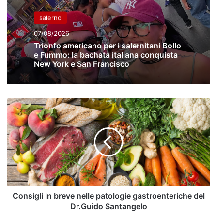
salerno
07/08/2026
Trionfo americano per i salernitani Bollo
e Fummo: la bachata italiana conquista
New York e San Francisco
Consigli
in
breve
nelle
patologie
gastroenteriche
del
Dr.Guido
Santangelo
Consigli in breve nelle patologie gastroenteriche del
Dr.Guido Santangelo