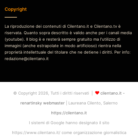
Copyright
La riproduzione dei contenuti di Cilentano.it e Cilentano.tv è
riservata. Quanto sopra descritto è valido anche per i canali media
(youtube). Il blog è e resterà sempre gratuito ma l'utilizzo di
immagini (anche estrapolate in modo artificioso) rientra nella
proprietà intellettuale del titolare che ne detiene i diritti. Per info:
redazione@cilentano.it
© Copyright 2026, Tutti i diritti riservati |
cilentano.it -
renartinsky webmaster
| Laureana Cilento, Salerno
https://cilentano.it
I sistemi di Google hanno designato il sito
https://www.cilentano.it/ come organizzazione giornalistica