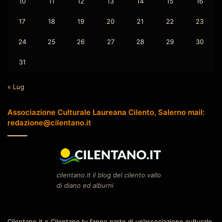
10
11
12
13
14
15
16
17
18
19
20
21
22
23
24
25
26
27
28
29
30
31
« Lug
Associazione Culturale Laureana Cilento, Salerno mail:
redazione@cilentano.it
cilentano.it il blog del cilento vallo
di diano ed alburni
Cilentano.it e Cilentano.tv fanno parte di un’associazione culturale