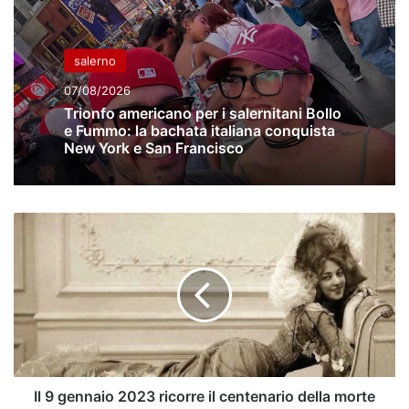
salerno
07/08/2026
Trionfo americano per i salernitani Bollo
e Fummo: la bachata italiana conquista
New York e San Francisco
Il
9
gennaio
2023
ricorre
il
centenario
della
morte
della
Il 9 gennaio 2023 ricorre il centenario della morte