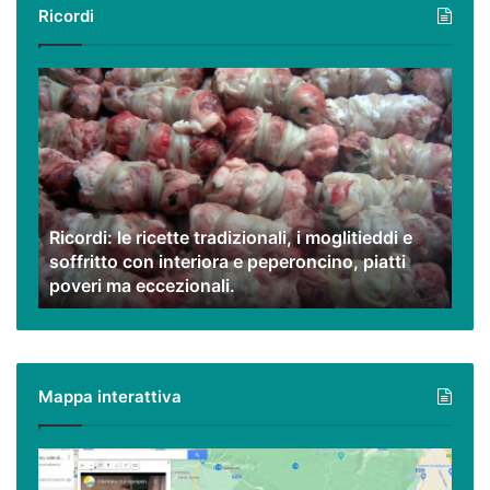
Ricordi
Ricordi:
le
ricette
tradizionali,
i
moglitieddi
e
Ricordi: le ricette tradizionali, i moglitieddi e
soffritto
soffritto con interiora e peperoncino, piatti
con
poveri ma eccezionali.
interiora
e
peperoncino,
piatti
poveri
Mappa interattiva
ma
eccezionali.
Cilento,
Vallo