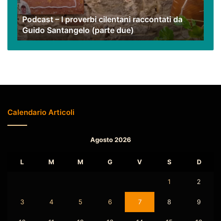
Guido
Podcast – I proverbi cilentani raccontati da
Santangelo
Guido Santangelo (parte due)
(parte
due)
Calendario Articoli
Agosto 2026
L
M
M
G
V
S
D
1
2
3
4
5
6
7
8
9