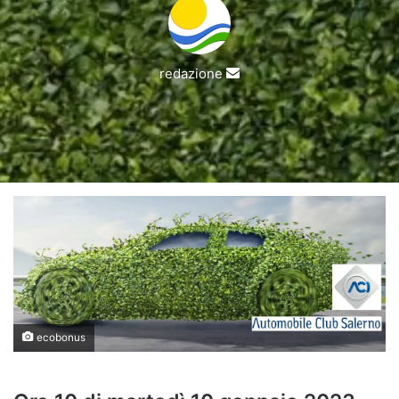
Invia
redazione
un'email
ecobonus