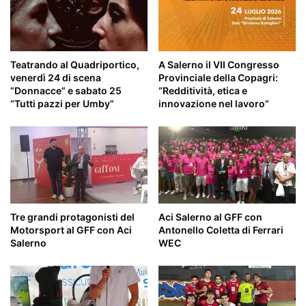
di
Diano
Teatrando al Quadriportico,
A Salerno il VII Congresso
venerdì 24 di scena
Provinciale della Copagri:
“Donnacce” e sabato 25
“Redditività, etica e
“Tutti pazzi per Umby”
innovazione nel lavoro”
Tre grandi protagonisti del
Aci Salerno al GFF con
Motorsport al GFF con Aci
Antonello Coletta di Ferrari
Salerno
WEC