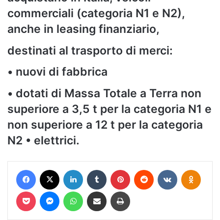
commerciali (categoria N1 e N2),
anche in leasing finanziario,
destinati al trasporto di merci:
• nuovi di fabbrica
• dotati di Massa Totale a Terra non
superiore a 3,5 t per la categoria N1 e
non superiore a 12 t per la categoria
N2 • elettrici.
Facebook
X
LinkedIn
Tumblr
Pinterest
Reddit
VKontakte
Odnokl
Pocket
Messenger
WhatsApp
Condividi via mail
Stampa