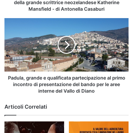
grande
della grande scrittrice neozelandese Katherine
scrittrice
Mansfield - di Antonella Casaburi
neozelandese
Katherine
Padula,
Mansfield
grande
-
e
di
qualificata
Antonella
partecipazione
Casaburi
al
primo
incontro
di
presentazione
Padula, grande e qualificata partecipazione al primo
del
incontro di presentazione del bando per le aree
bando
interne del Vallo di Diano
per
le
Articoli Correlati
aree
interne
del
Vallo