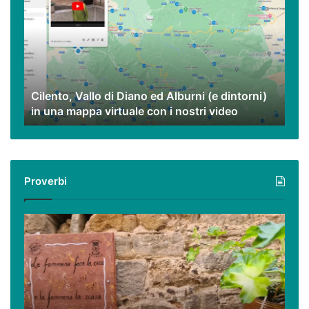
di
Diano
ed
Alburni
(e
dintorni)
Cilento, Vallo di Diano ed Alburni (e dintorni)
in
in una mappa virtuale con i nostri video
una
mappa
virtuale
con
i
Proverbi
nostri
video
Podcast
–
I
proverbi
cilentani
raccontati
da