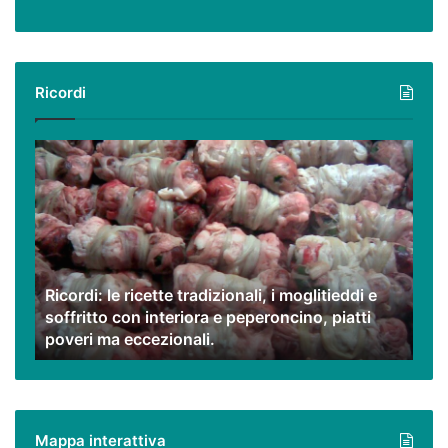
Ricordi
Ricordi:
le
ricette
tradizionali,
i
moglitieddi
e
Ricordi: le ricette tradizionali, i moglitieddi e
soffritto
soffritto con interiora e peperoncino, piatti
con
poveri ma eccezionali.
interiora
e
peperoncino,
piatti
poveri
Mappa interattiva
ma