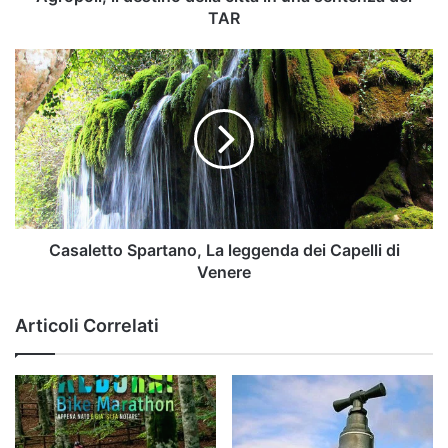
TAR
Casaletto
Spartano,
La
leggenda
dei
Capelli
di
Venere
Casaletto Spartano, La leggenda dei Capelli di
Venere
Articoli Correlati