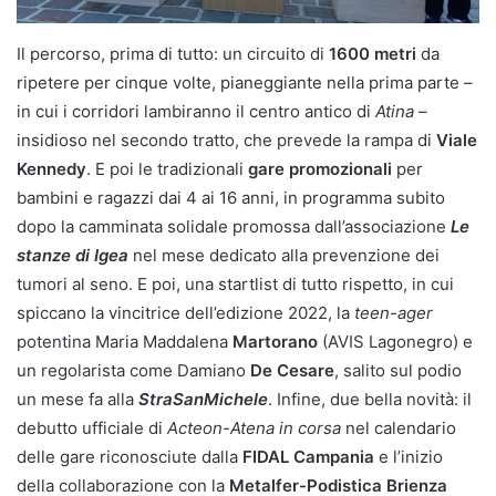
Il percorso, prima di tutto: un circuito di
1600 metri
da
ripetere per cinque volte, pianeggiante nella prima parte –
in cui i corridori lambiranno il centro antico di
Atina
–
insidioso nel secondo tratto, che prevede la rampa di
Viale
Kennedy
. E poi le tradizionali
gare promozionali
per
bambini e ragazzi dai 4 ai 16 anni, in programma subito
dopo la camminata solidale promossa dall’associazione
Le
stanze di Igea
nel mese dedicato alla prevenzione dei
tumori al seno. E poi, una startlist di tutto rispetto, in cui
spiccano la vincitrice dell’edizione 2022, la
teen-ager
potentina Maria Maddalena
Martorano
(AVIS Lagonegro) e
un regolarista come Damiano
De Cesare
, salito sul podio
un mese fa alla
StraSanMichele
. Infine, due bella novità: il
debutto ufficiale di
Acteon-Atena in corsa
nel calendario
delle gare riconosciute dalla
FIDAL Campania
e l’inizio
della collaborazione con la
Metalfer-Podistica Brienza