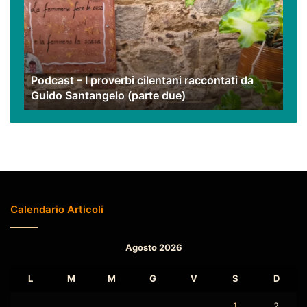
proverbi
cilentani
raccontati
da
Guido
Podcast – I proverbi cilentani raccontati da
Santangelo
Guido Santangelo (parte due)
(parte
due)
Calendario Articoli
Agosto 2026
L
M
M
G
V
S
D
1
2