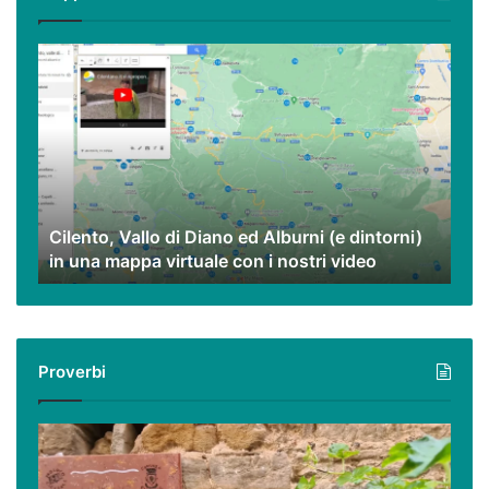
eccezionali.
Cilento,
Vallo
di
Diano
ed
Alburni
(e
dintorni)
Cilento, Vallo di Diano ed Alburni (e dintorni)
in
in una mappa virtuale con i nostri video
una
mappa
virtuale
con
i
Proverbi
nostri
video
Podcast
–
I