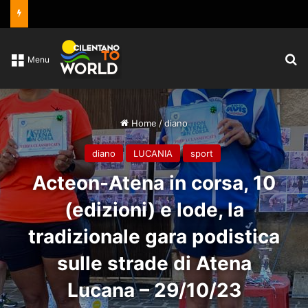
C
Menu
Home
/
diano
diano
LUCANIA
sport
Acteon-Atena in corsa, 10
(edizioni) e lode, la
tradizionale gara podistica
sulle strade di Atena
Lucana – 29/10/23