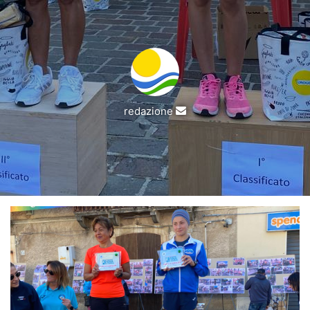
Invia
redazione
un'email