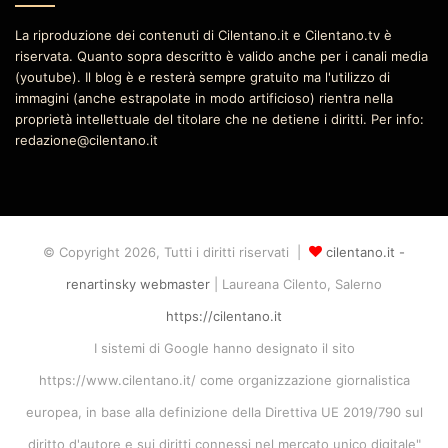
La riproduzione dei contenuti di Cilentano.it e Cilentano.tv è
riservata. Quanto sopra descritto è valido anche per i canali media
(youtube). Il blog è e resterà sempre gratuito ma l'utilizzo di
immagini (anche estrapolate in modo artificioso) rientra nella
proprietà intellettuale del titolare che ne detiene i diritti. Per info:
redazione@cilentano.it
© Copyright 2026, Tutti i diritti riservati |
cilentano.it -
renartinsky webmaster
| Laureana Cilento, Salerno
https://cilentano.it
I sistemi di Google hanno designato il sito
https://www.cilentano.it/ come organizzazione giornalistica
europea, in base alla definizione della Direttiva UE 2019/790 sul
diritto d'autore e sui diritti connessi nel mercato unico digitale"