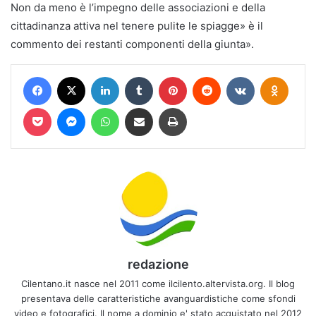
Non da meno è l’impegno delle associazioni e della
cittadinanza attiva nel tenere pulite le spiagge» è il
commento dei restanti componenti della giunta».
Facebook
X
LinkedIn
Tumblr
Pinterest
Reddit
VKontakte
Odnokl
Pocket
Messenger
WhatsApp
Condividi via mail
Stampa
redazione
Cilentano.it nasce nel 2011 come ilcilento.altervista.org. Il blog
presentava delle caratteristiche avanguardistiche come sfondi
video e fotografici. Il nome a dominio e' stato acquistato nel 2012