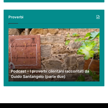
virtuale
con
i
Proverbi
nostri
video
Podcast
–
I
proverbi
cilentani
raccontati
da
Guido
Podcast – I proverbi cilentani raccontati da
Santangelo
Guido Santangelo (parte due)
(parte
due)