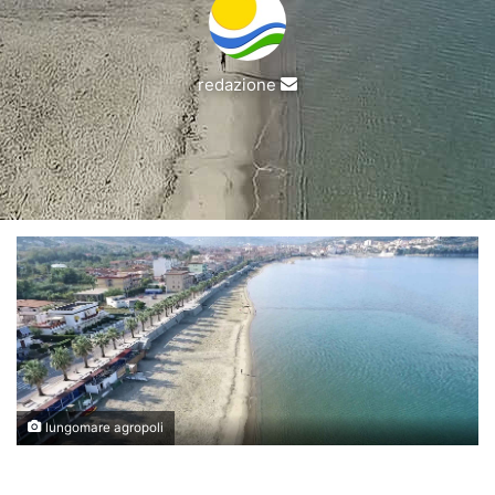
Invia
redazione
un'email
lungomare agropoli