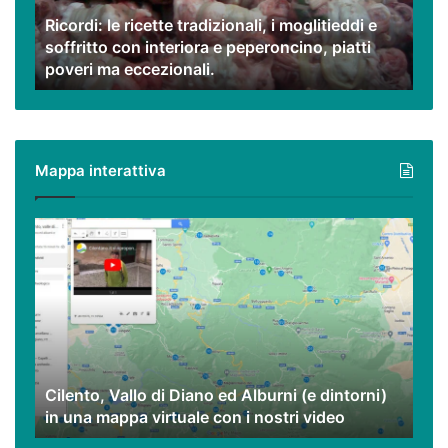
e
Ricordi: le ricette tradizionali, i moglitieddi e
soffritto
soffritto con interiora e peperoncino, piatti
con
poveri ma eccezionali.
interiora
e
peperoncino,
piatti
poveri
Mappa interattiva
ma
eccezionali.
Cilento,
Vallo
di
Diano
ed
Alburni
(e
dintorni)
Cilento, Vallo di Diano ed Alburni (e dintorni)
in
in una mappa virtuale con i nostri video
una
mappa