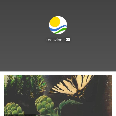
Invia
redazione
un'email