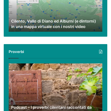
ed
Alburni
(e
dintorni)
Cilento, Vallo di Diano ed Alburni (e dintorni)
in
in una mappa virtuale con i nostri video
una
mappa
virtuale
con
i
Proverbi
nostri
video
Podcast
–
I
proverbi
cilentani
raccontati
da
Guido
Podcast – I proverbi cilentani raccontati da
Santangelo