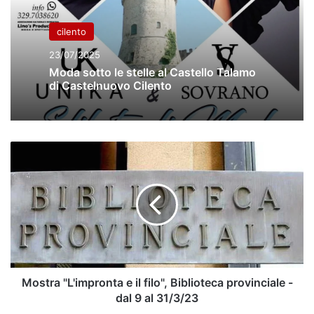
cilento
23/07/2025
Moda sotto le stelle al Castello Talamo
di Castelnuovo Cilento
Mostra
"L'impronta
e
il
filo",
Biblioteca
provinciale
-
dal
9
Mostra "L'impronta e il filo", Biblioteca provinciale -
al
dal 9 al 31/3/23
31/3/23