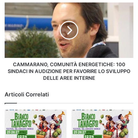
CAMMARANO,
COMUNITÀ
ENERGETICHE:
100
SINDACI
IN
AUDIZIONE
PER
FAVORIRE
LO
CAMMARANO, COMUNITÀ ENERGETICHE: 100
SVILUPPO
SINDACI IN AUDIZIONE PER FAVORIRE LO SVILUPPO
DELLE
DELLE AREE INTERNE
AREE
INTERNE
Articoli Correlati