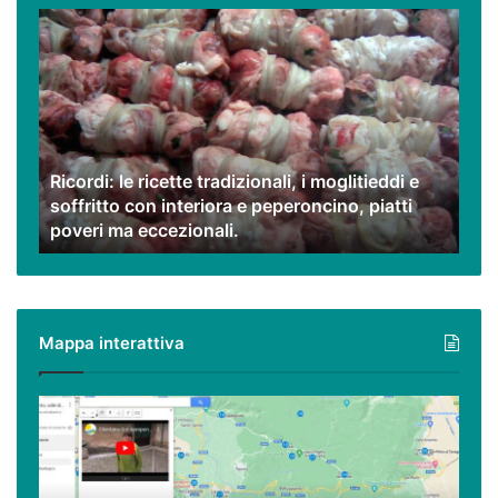
Ricordi:
le
ricette
tradizionali,
i
moglitieddi
e
Ricordi: le ricette tradizionali, i moglitieddi e
soffritto
soffritto con interiora e peperoncino, piatti
con
poveri ma eccezionali.
interiora
e
peperoncino,
piatti
poveri
Mappa interattiva
ma
eccezionali.
Cilento,
Vallo
di
Diano