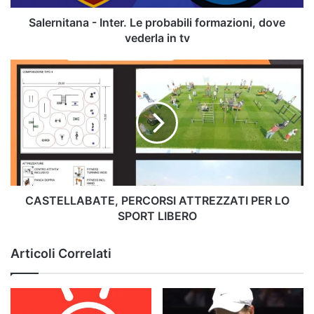
in
tv
Salernitana - Inter. Le probabili formazioni, dove
vederla in tv
CASTELLABATE,
PERCORSI
ATTREZZATI
PER
LO
SPORT
LIBERO
CASTELLABATE, PERCORSI ATTREZZATI PER LO
SPORT LIBERO
Articoli Correlati