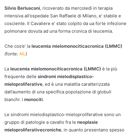
Silvio Berlusconi
, ricoverato da mercoledì in terapia
intensiva all’ospedale San Raffaele di Milano, e’ stabile e
cosciente. Il Cavaliere e’ stato colpito da ua forte infezione
polmonare dovuta ad una forma cronica di leucemia.
Che cos’e’ la
leucemia mielomonociticacronica (LMMC)
(fonte:
AIL
)
La
leucemia mielomonocitica
cronica
(
LMMC
)
è la più
frequente delle
sindromi mielodisplastico-
mieloproliferative
, ed è una malattia caratterizzata
dall’aumento di una specifica popolazione di globuli
bianchi: i
monociti
.
Le sindromi mielodisplastico-mieloproliferative sono un
gruppo di patologie a cavallo fra le
neoplasie
mieloproliferative
croniche
, in quanto presentano spesso