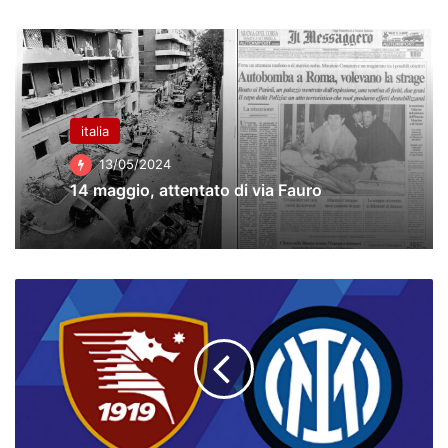
italia
13/05/2024
14 maggio, attentato di via Fauro
Salernitana
-
Inter.
Le
probabili
formazioni,
dove
vederla