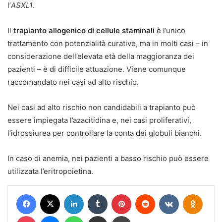
l’
ASXL1
.
Il
trapianto allogenico di cellule staminali
è l’unico
trattamento con potenzialità curative, ma in molti casi – in
considerazione dell’elevata età della maggioranza dei
pazienti – è di difficile attuazione. Viene comunque
raccomandato nei casi ad alto rischio.
Nei casi ad alto rischio non candidabili a trapianto può
essere impiegata l’azacitidina e, nei casi proliferativi,
l’idrossiurea per controllare la conta dei globuli bianchi.
In caso di anemia, nei pazienti a basso rischio può essere
utilizzata l’eritropoietina.
Facebook
X
LinkedIn
Tumblr
Pinterest
Reddit
VKontakte
Odnokl
Pocket
Messenger
WhatsApp
Condividi via mail
Stampa