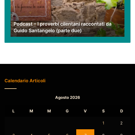
raccontati
da
Guido
Podcast – I proverbi cilentani raccontati da
Santangelo
Guido Santangelo (parte due)
(parte
due)
Calendario Articoli
Agosto 2026
L
M
M
G
V
S
D
1
2