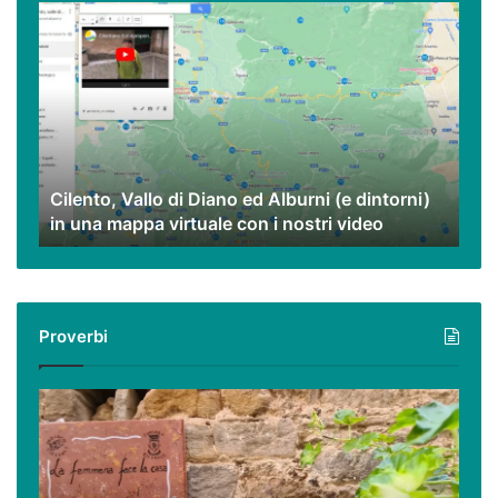
Cilento,
Vallo
di
Diano
ed
Alburni
(e
dintorni)
Cilento, Vallo di Diano ed Alburni (e dintorni)
in
in una mappa virtuale con i nostri video
una
mappa
virtuale
con
i
Proverbi
nostri
video
Podcast
–
I
proverbi
cilentani