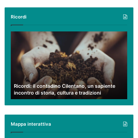
Ricordi
Ricordi:
il
contadino
Cilentano,
un
sapiente
incontro
di
Ricordi: il contadino Cilentano, un sapiente
storia,
incontro di storia, cultura e tradizioni
cultura
e
tradizioni
Mappa interattiva