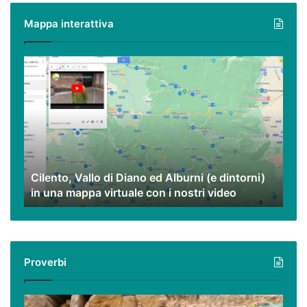
Mappa interattiva
Cilento,
Vallo
di
Diano
ed
Alburni
(e
dintorni)
Cilento, Vallo di Diano ed Alburni (e dintorni)
in
in una mappa virtuale con i nostri video
una
mappa
virtuale
con
i
Proverbi
nostri
video
Podcast