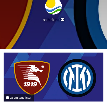
Invia
redazione
un'email
salernitana inter