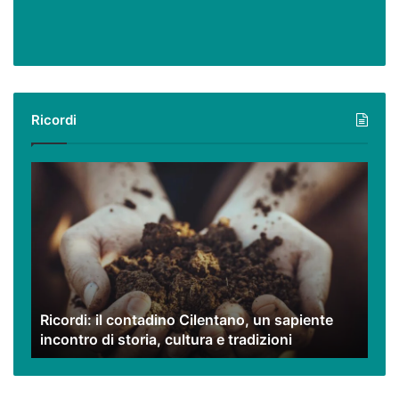
Ricordi
Ricordi:
il
contadino
Cilentano,
un
sapiente
incontro
di
Ricordi: il contadino Cilentano, un sapiente
storia,
incontro di storia, cultura e tradizioni
cultura
e
tradizioni