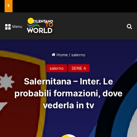
C
Menu
Home
/
salerno
salerno
SERIE A
Salernitana – Inter. Le
probabili formazioni, dove
vederla in tv