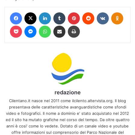
Facebook
X
LinkedIn
Tumblr
Pinterest
Reddit
VKontakte
Odnokl
Pocket
Messenger
WhatsApp
Condividi via mail
Stampa
redazione
Cilentano.it nasce nel 2011 come ilcilento.altervista.org. Il blog
presentava delle caratteristiche avanguardistiche come sfondi
video e fotografici. Il nome a dominio e' stato acquistato nel 2012
ed il sito ha mutato grafiche nel corso del tempo. Da oltre quattro
anni è cosi' come lo vedete. Dotato di un canale video e youtube
offre informazioni sul comprensorio del Parco Nazionale del