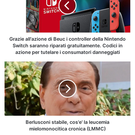
i
controller
della
Nintendo
Switch
saranno
Grazie all'azione di Beuc i controller della Nintendo
riparati
Switch saranno riparati gratuitamente. Codici in
gratuitamente.
azione per tutelare i consumatori danneggiati
Codici
in
Berlusconi
azione
stabile,
per
cos'e'
tutelare
la
i
leucemia
consumatori
mielomonocitica
danneggiati
cronica
(LMMC)
Berlusconi stabile, cos'e' la leucemia
mielomonocitica cronica (LMMC)