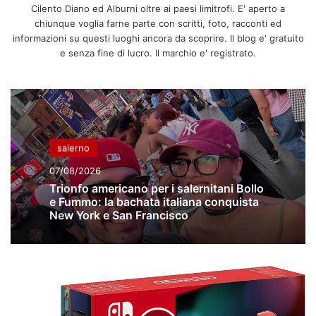
Cilento Diano ed Alburni oltre ai paesi limitrofi. E' aperto a
chiunque voglia farne parte con scritti, foto, racconti ed
informazioni su questi luoghi ancora da scoprire. Il blog e' gratuito
e senza fine di lucro. Il marchio e' registrato.
salerno
07/08/2026
Trionfo americano per i salernitani Bollo
e Fummo: la bachata italiana conquista
New York e San Francisco
Grazie
all'azione
di
Beuc