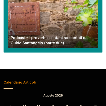
–
I
proverbi
cilentani
raccontati
da
Guido
Podcast – I proverbi cilentani raccontati da
Santangelo
Guido Santangelo (parte due)
(parte
due)
Calendario Articoli
Agosto 2026