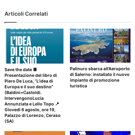
di
Vallo
Articoli Correlati
della
Lucania
Palinuro sbarca all’Aeroporto
Save the date 📆
di Salerno: installato il nuovo
Presentazione del libro di
impianto di promozione
Piero De Luca, “L’idea di
turistica
Europa e il suo destino”
(Baldini+Castoldi.
IntervengonoLucia
Annunziata e Lello Topo 📍
Giovedì 6 agosto, ore 19,
Palazzo di Lorenzo, Ceraso
(SA)