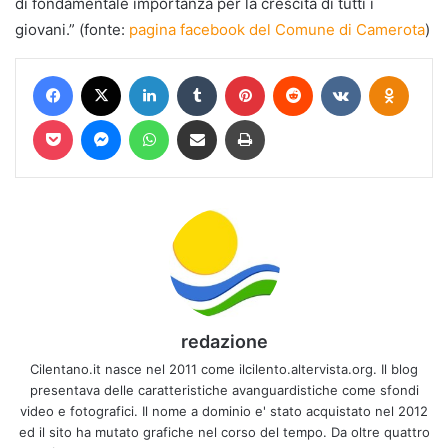
di fondamentale importanza per la crescita di tutti i
giovani.” (fonte:
pagina facebook del Comune di Camerota
)
Facebook
X
LinkedIn
Tumblr
Pinterest
Reddit
VKontakte
Odnokl
Pocket
Messenger
WhatsApp
Condividi via mail
Stampa
redazione
Cilentano.it nasce nel 2011 come ilcilento.altervista.org. Il blog
presentava delle caratteristiche avanguardistiche come sfondi
video e fotografici. Il nome a dominio e' stato acquistato nel 2012
ed il sito ha mutato grafiche nel corso del tempo. Da oltre quattro