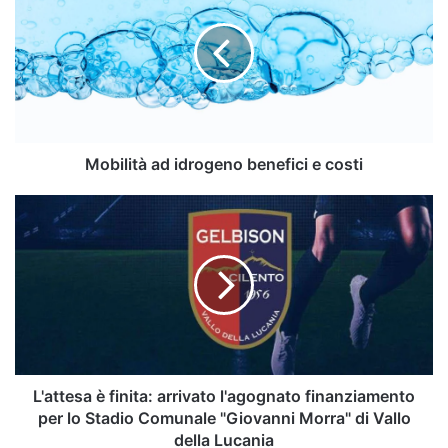
idrogeno
benefici
e
costi
Mobilità ad idrogeno benefici e costi
L'attesa
è
finita:
arrivato
l'agognato
finanziamento
per
lo
Stadio
Comunale
L'attesa è finita: arrivato l'agognato finanziamento
"Giovanni
per lo Stadio Comunale "Giovanni Morra" di Vallo
Morra"
della Lucania