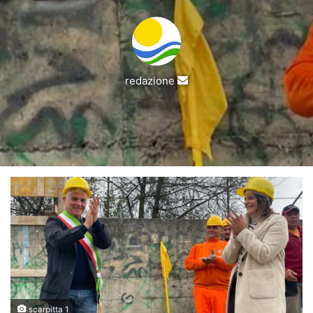
Invia
redazione
un'email
scarpitta 1