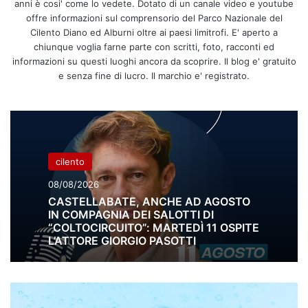
anni è cosi' come lo vedete. Dotato di un canale video e youtube
offre informazioni sul comprensorio del Parco Nazionale del
Cilento Diano ed Alburni oltre ai paesi limitrofi. E' aperto a
chiunque voglia farne parte con scritti, foto, racconti ed
informazioni su questi luoghi ancora da scoprire. Il blog e' gratuito
e senza fine di lucro. Il marchio e' registrato.
cilento
08/08/2026
CASTELLABATE, ANCHE AD AGOSTO
IN COMPAGNIA DEI SALOTTI DI
“COLTOCIRCUITO”: MARTEDÌ 11 OSPITE
L’ATTORE GIORGIO PASOTTI
Mobilità
ad