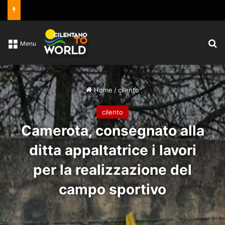
C
Menu
Home
/
cilento
cilento
Camerota, consegnato alla
ditta appaltatrice i lavori
per la realizzazione del
campo sportivo