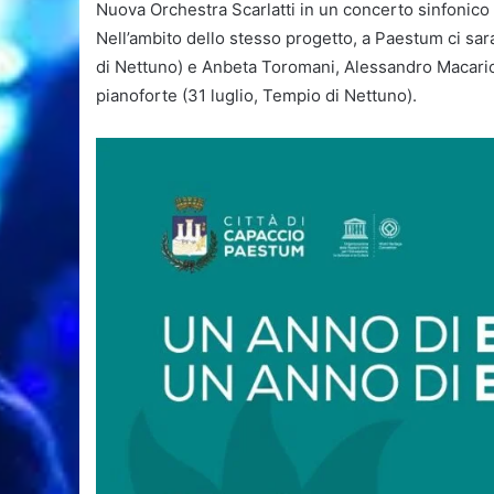
Nuova Orchestra Scarlatti in un concerto sinfonico 
Nell’ambito dello stesso progetto, a Paestum ci sa
di Nettuno) e Anbeta Toromani, Alessandro Macari
pianoforte (31 luglio, Tempio di Nettuno).