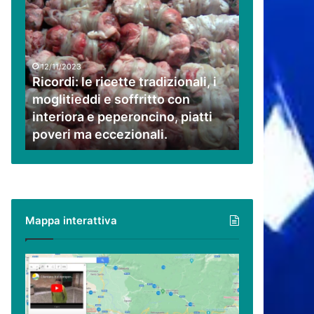
Ricordi:
le
ricette
tradizionali,
i
12/11/2023
moglitieddi
Ricordi: le ricette tradizionali, i
e
moglitieddi e soffritto con
soffritto
interiora e peperoncino, piatti
con
poveri ma eccezionali.
interiora
e
peperoncino,
piatti
poveri
ma
Mappa interattiva
eccezionali.
Cilento,
Vallo
di
Diano