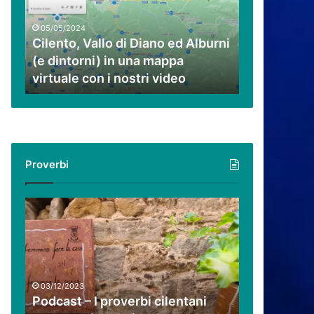
ed
Alburni
05/05/2024
(e
Cilento, Vallo di Diano ed Alburni
dintorni)
(e dintorni) in una mappa
in
virtuale con i nostri video
una
mappa
virtuale
con
i
nostri
Proverbi
video
Podcast
–
I
proverbi
cilentani
raccontati
03/12/2023
da
Podcast – I proverbi cilentani
Guido