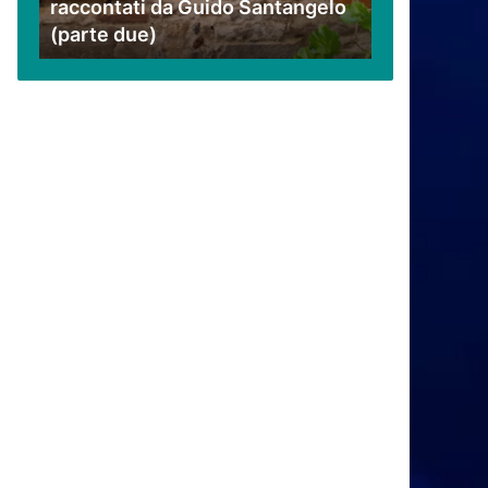
raccontati da Guido Santangelo
Santangelo
(parte due)
(parte
due)