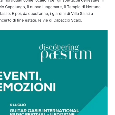
tà individuati come location per gli spettacoli dell’estate. Il
ccio Capoluogo, il nuovo lungomare, il Tempio di Nettuno
sso. E poi, da quest’anno, i giardini di Villa Salati a
ncerto di fine estate, le vie di Capaccio Scalo.