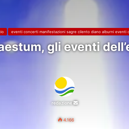
io
eventi concerti manifestazioni sagre cilento diano alburni eventi 
estum, gli eventi dell
Invia
redazione
un'email
4.166