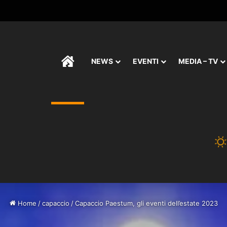
HOME
NEWS
EVENTI
MEDIA – TV
Home
/
capaccio
/
Capaccio Paestum, gli eventi dell’estate 2023