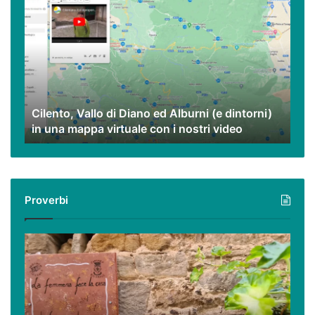
Vallo
di
Diano
ed
Alburni
(e
dintorni)
Cilento, Vallo di Diano ed Alburni (e dintorni)
in
in una mappa virtuale con i nostri video
una
mappa
virtuale
con
i
Proverbi
nostri
video
Podcast
–
I
proverbi
cilentani
raccontati