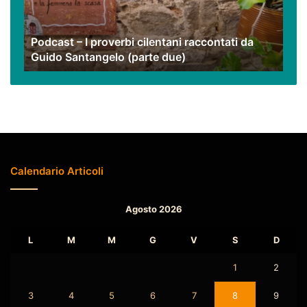
da
Guido
Podcast – I proverbi cilentani raccontati da
Santangelo
Guido Santangelo (parte due)
(parte
due)
Calendario Articoli
Agosto 2026
L
M
M
G
V
S
D
1
2
3
4
5
6
7
8
9