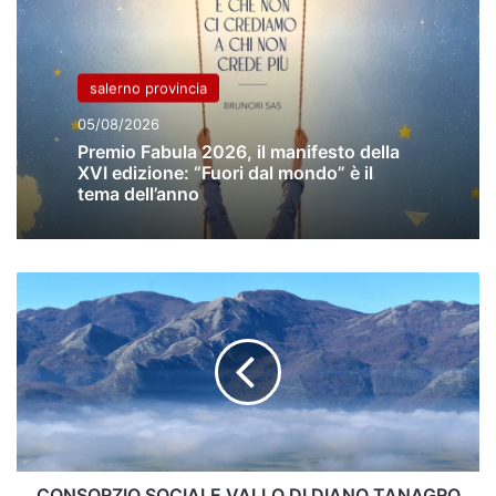
salerno provincia
05/08/2026
Premio Fabula 2026, il manifesto della
XVI edizione: “Fuori dal mondo” è il
tema dell’anno
CONSORZIO
SOCIALE
VALLO
DI
DIANO
TANAGRO
ALBURNI
IN
SOSTEGNO
ALLE
CONSORZIO SOCIALE VALLO DI DIANO TANAGRO