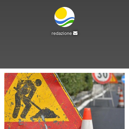
Invia
redazione
un'email