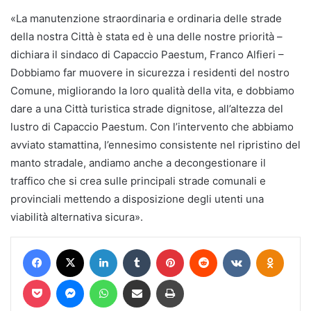
«La manutenzione straordinaria e ordinaria delle strade
della nostra Città è stata ed è una delle nostre priorità –
dichiara il sindaco di Capaccio Paestum, Franco Alfieri –
Dobbiamo far muovere in sicurezza i residenti del nostro
Comune, migliorando la loro qualità della vita, e dobbiamo
dare a una Città turistica strade dignitose, all’altezza del
lustro di Capaccio Paestum. Con l’intervento che abbiamo
avviato stamattina, l’ennesimo consistente nel ripristino del
manto stradale, andiamo anche a decongestionare il
traffico che si crea sulle principali strade comunali e
provinciali mettendo a disposizione degli utenti una
viabilità alternativa sicura».
Facebook
X
LinkedIn
Tumblr
Pinterest
Reddit
VKontakte
Odnokl
Pocket
Messenger
WhatsApp
Condividi via mail
Stampa