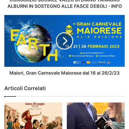
FASCE
ALBURNI IN SOSTEGNO ALLE FASCE DEBOLI - INFO
DEBOLI
-
Maiori,
INFO
Gran
Carnevale
Maiorese
dal
16
al
26/2/23
Maiori, Gran Carnevale Maiorese dal 16 al 26/2/23
Articoli Correlati