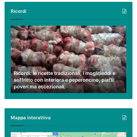
Ricordi
Ricordi:
le
ricette
tradizionali,
i
moglitieddi
e
Ricordi: le ricette tradizionali, i moglitieddi e
soffritto
soffritto con interiora e peperoncino, piatti
con
poveri ma eccezionali.
interiora
e
peperoncino,
piatti
poveri
Mappa interattiva
ma
eccezionali.
Cilento,