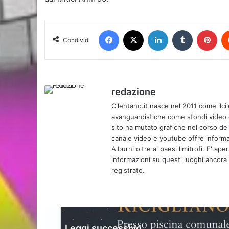
Facebook
X
LinkedIn
Tumblr
Pin
Condividi
redazione
Cilentano.it nasce nel 2011 come ilcil
avanguardistiche come sfondi video e 
sito ha mutato grafiche nel corso de
canale video e youtube offre informa
Alburni oltre ai paesi limitrofi. E' ap
informazioni su questi luoghi ancora d
registrato.
Leggi successivo