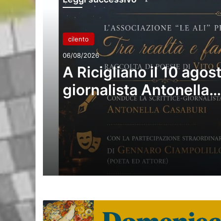
cilento
06/08/2026
A Ricigliano il 10 agost
giornalista Antonella
Casaburi presenta la 
raccolta del poeta Vit
Caponegri
Ministero
della