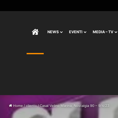
HOME
NEWS
EVENTI
MEDIA – TV
Home
/
cilento
/
Casal Velino Marina, Nostalgia 90 – 9/4/23