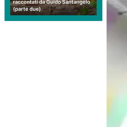
raccontati da Guido Santangelo
Santangelo
(parte due)
(parte
due)