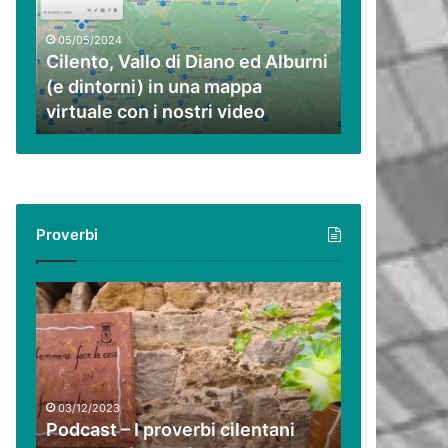
ed
Alburni
05/05/2024
(e
Cilento, Vallo di Diano ed Alburni
dintorni)
(e dintorni) in una mappa
in
virtuale con i nostri video
una
mappa
virtuale
con
i
nostri
Proverbi
video
Podcast
–
I
proverbi
cilentani
raccontati
03/12/2023
da
Podcast – I proverbi cilentani
Guido