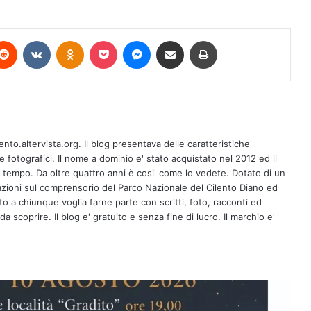
terest
Reddit
VKontakte
Odnoklassniki
Pocket
Messenger
Condividi via mail
Stampa
A Ricigliano il 10 agosto la giornalista
Antonella Casaburi presenta la quarta
ento.altervista.org. Il blog presentava delle caratteristiche
raccolta del poeta Vito Caponegri
fotografici. Il nome a dominio e' stato acquistato nel 2012 ed il
l tempo. Da oltre quattro anni è cosi' come lo vedete. Dotato di un
zioni sul comprensorio del Parco Nazionale del Cilento Diano ed
Maione: Consac all’opera per
erto a chiunque voglia farne parte con scritti, foto, racconti ed
Buonabitacolo, primi risultati tangibiliIl
sindaco Guercio: lavoro straordinario
a scoprire. Il blog e' gratuito e senza fine di lucro. Il marchio e'
di tecnici e operai specializzati
VII edizione del Campus
“Clarinettando” a Torchiara