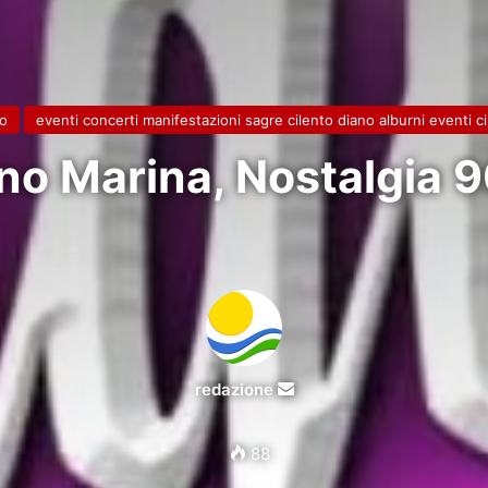
to
eventi concerti manifestazioni sagre cilento diano alburni eventi c
no Marina, Nostalgia 
Invia
redazione
un'email
88