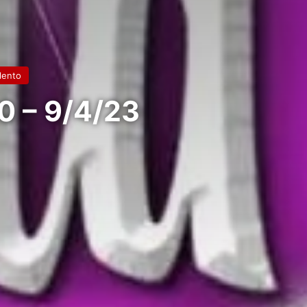
ilento
90 – 9/4/23