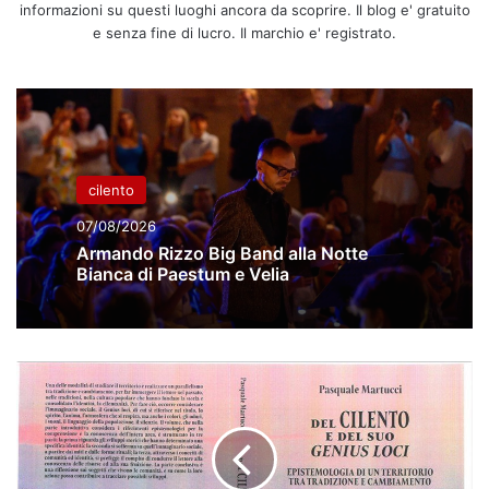
informazioni su questi luoghi ancora da scoprire. Il blog e' gratuito
e senza fine di lucro. Il marchio e' registrato.
cilento
07/08/2026
Armando Rizzo Big Band alla Notte
Bianca di Paestum e Velia
Roccadaspide,
annullato
l'incontro
per
la
presentazione