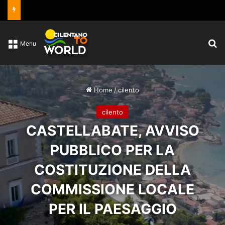
C
Menu
Home
/
cilento
cilento
CASTELLABATE, AVVISO
PUBBLICO PER LA
COSTITUZIONE DELLA
COMMISSIONE LOCALE
PER IL PAESAGGIO