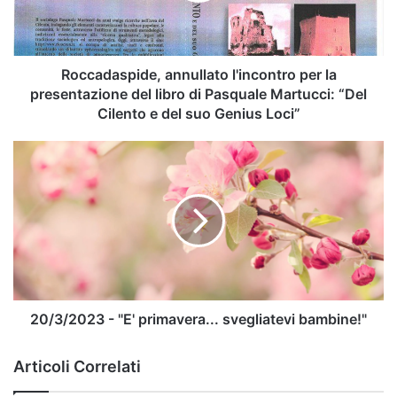
del
libro
di
Pasquale
Roccadaspide, annullato l'incontro per la
Martucci:
presentazione del libro di Pasquale Martucci: “Del
“Del
Cilento e del suo Genius Loci”
Cilento
e
20/3/2023
del
-
suo
"E'
Genius
primavera...
Loci”
svegliatevi
bambine!"
20/3/2023 - "E' primavera... svegliatevi bambine!"
Articoli Correlati