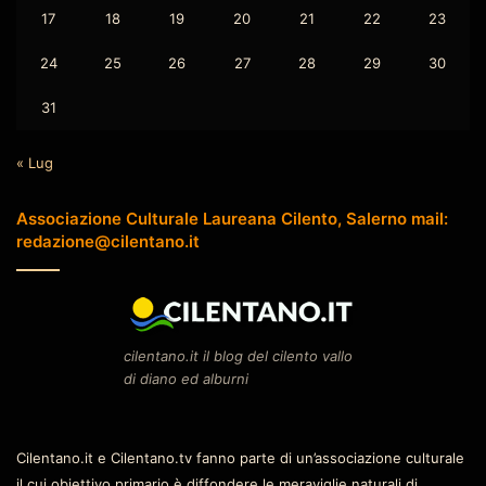
17
18
19
20
21
22
23
24
25
26
27
28
29
30
31
« Lug
Associazione Culturale Laureana Cilento, Salerno mail:
redazione@cilentano.it
cilentano.it il blog del cilento vallo
di diano ed alburni
Cilentano.it e Cilentano.tv fanno parte di un’associazione culturale
il cui obiettivo primario è diffondere le meraviglie naturali di