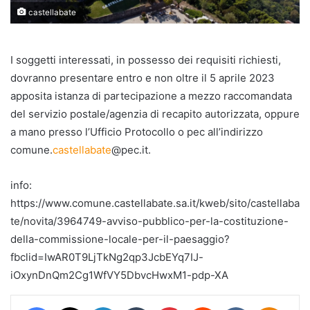
castellabate
I soggetti interessati, in possesso dei requisiti richiesti,
dovranno presentare entro e non oltre il 5 aprile 2023
apposita istanza di partecipazione a mezzo raccomandata
del servizio postale/agenzia di recapito autorizzata, oppure
a mano presso l’Ufficio Protocollo o pec all’indirizzo
comune.
castellabate
@pec.it.
info:
https://www.comune.castellabate.sa.it/kweb/sito/castellaba
te/novita/3964749-avviso-pubblico-per-la-costituzione-
della-commissione-locale-per-il-paesaggio?
fbclid=IwAR0T9LjTkNg2qp3JcbEYq7IJ-
iOxynDnQm2Cg1WfVY5DbvcHwxM1-pdp-XA
Facebook
X
LinkedIn
Tumblr
Pinterest
Reddit
VKontakte
Odnokl