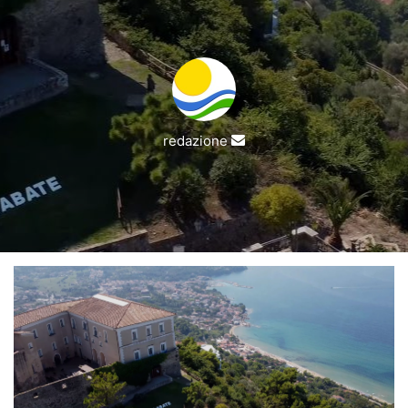
Invia
redazione
un'email