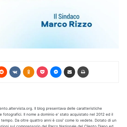
terest
Reddit
VKontakte
Odnoklassniki
Pocket
Messenger
Condividi via mail
Stampa
A Ricigliano il 10 agosto la giornalista
Antonella Casaburi presenta la quarta
ento.altervista.org. Il blog presentava delle caratteristiche
raccolta del poeta Vito Caponegri
fotografici. Il nome a dominio e' stato acquistato nel 2012 ed il
l tempo. Da oltre quattro anni è cosi' come lo vedete. Dotato di un
zioni sul comprensorio del Parco Nazionale del Cilento Diano ed
Maione: Consac all’opera per