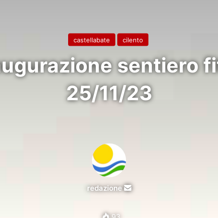
castellabate
cilento
augurazione sentiero fi
25/11/23
Invia
redazione
un'email
93