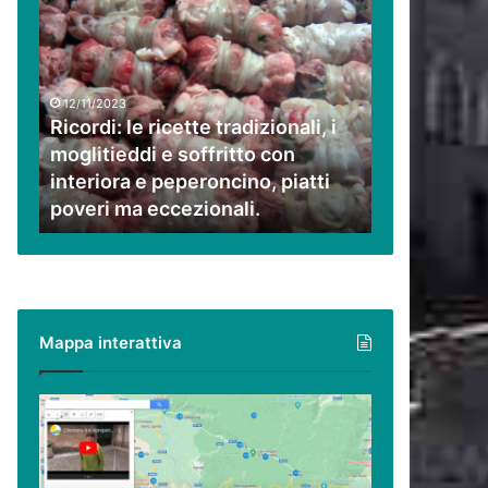
Ricordi:
le
ricette
tradizionali,
i
12/11/2023
moglitieddi
Ricordi: le ricette tradizionali, i
e
moglitieddi e soffritto con
soffritto
interiora e peperoncino, piatti
con
poveri ma eccezionali.
interiora
e
peperoncino,
piatti
poveri
ma
Mappa interattiva
eccezionali.
Cilento,
Vallo
di
Diano