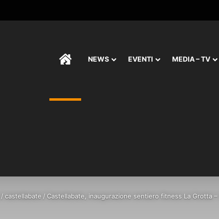
HOME
NEWS
EVENTI
MEDIA – TV
/
castellabate
/
Castellabate, inaugurazione sentiero fitness La Grotta –