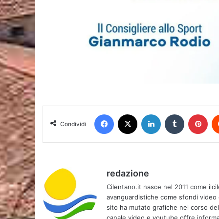
Facebook
X
LinkedIn
Tumblr
Pin
Condividi
redazione
Cilentano.it nasce nel 2011 come ilcil
avanguardistiche come sfondi video e 
sito ha mutato grafiche nel corso de
canale video e youtube offre informa