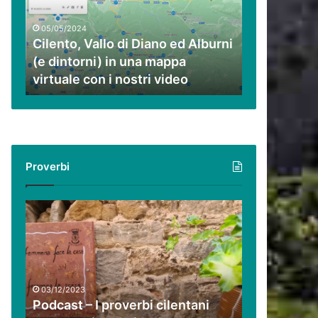
ed
Alburni
05/05/2024
(e
Cilento, Vallo di Diano ed Alburni
dintorni)
(e dintorni) in una mappa
in
virtuale con i nostri video
una
mappa
virtuale
con
i
nostri
Proverbi
video
Podcast
–
I
proverbi
cilentani
raccontati
03/12/2023
da
Podcast – I proverbi cilentani
Guido