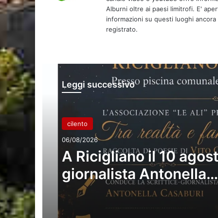
Alburni oltre ai paesi limitrofi. E' ap
informazioni su questi luoghi ancora d
registrato.
Leggi successivo
cilento
06/08/2026
A Ricigliano il 10 agost
giornalista Antonella
Casaburi presenta la 
raccolta del poeta Vit