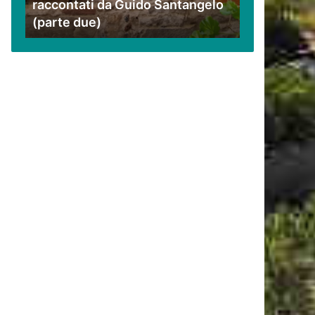
raccontati da Guido Santangelo
Santangelo
(parte due)
(parte
due)