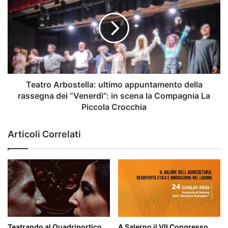
ultimo
appuntamento
della
rassegna
dei
“Venerdì”:
in
scena
Teatro Arbostella: ultimo appuntamento della
la
rassegna dei “Venerdì”: in scena la Compagnia La
Compagnia
Piccola Crocchia
La
Piccola
Articoli Correlati
Crocchia
Teatrando al Quadriportico,
A Salerno il VII Congresso