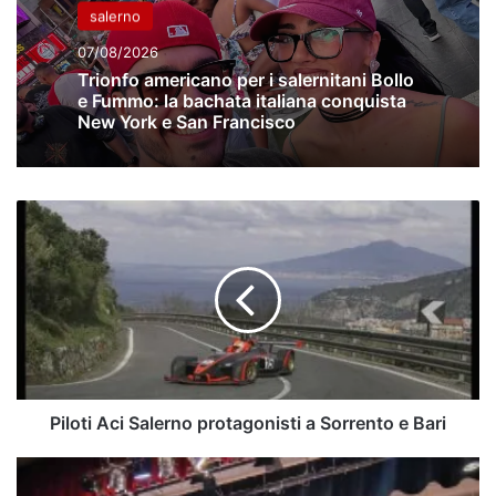
salerno
07/08/2026
Trionfo americano per i salernitani Bollo
e Fummo: la bachata italiana conquista
New York e San Francisco
Piloti
Aci
Salerno
protagonisti
a
Sorrento
e
Bari
Piloti Aci Salerno protagonisti a Sorrento e Bari
Teatro
Arbostella: