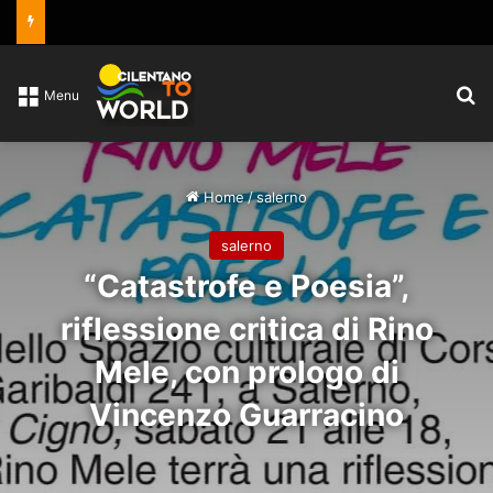
C
Menu
Home
/
salerno
salerno
“Catastrofe e Poesia”,
riflessione critica di Rino
Mele, con prologo di
Vincenzo Guarracino