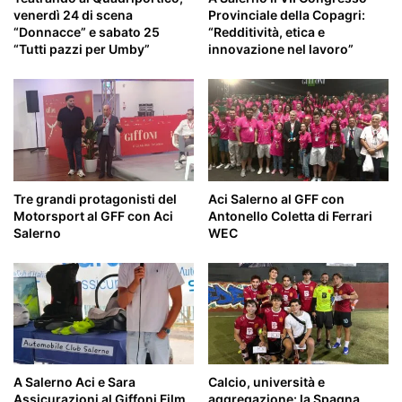
venerdì 24 di scena
Provinciale della Copagri:
“Donnacce” e sabato 25
“Redditività, etica e
“Tutti pazzi per Umby”
innovazione nel lavoro”
Tre grandi protagonisti del
Aci Salerno al GFF con
Motorsport al GFF con Aci
Antonello Coletta di Ferrari
Salerno
WEC
A Salerno Aci e Sara
Calcio, università e
Assicurazioni al Giffoni Film
aggregazione: la Spagna