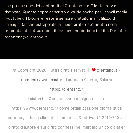
La riproduzione dei contenuti di Cilentano.it e Cilentano.tv è
riservata. Quanto sopra descritto è valido anche per i canali media
(youtube). Il blog è e resterà sempre gratuito ma l'utilizzo di
immagini (anche estrapolate in modo artificioso) rientra nella
proprietà intellettuale del titolare che ne detiene i diritti. Per info:
redazione@cilentano.it
© Copyright 2026, Tutti i diritti riservati |
cilentano.it -
renartinsky webmaster
| Laureana Cilento, Salerno
https://cilentano.it
I sistemi di Google hanno designato il sito
https://www.cilentano.it/ come organizzazione giornalistica
europea, in base alla definizione della Direttiva UE 2019/790 sul
diritto d'autore e sui diritti connessi nel mercato unico digitale"