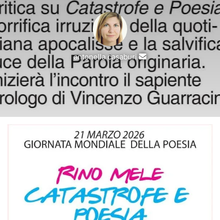
Invia
antonella casaburi
un'email