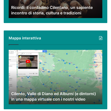
di
Ricordi: il contadino Cilentano, un sapiente
storia,
incontro di storia, cultura e tradizioni
cultura
e
tradizioni
Mappa interattiva
Cilento,
Vallo
di
Diano
ed
Alburni
(e
dintorni)
Cilento, Vallo di Diano ed Alburni (e dintorni)
in
in una mappa virtuale con i nostri video
una
mappa
virtuale