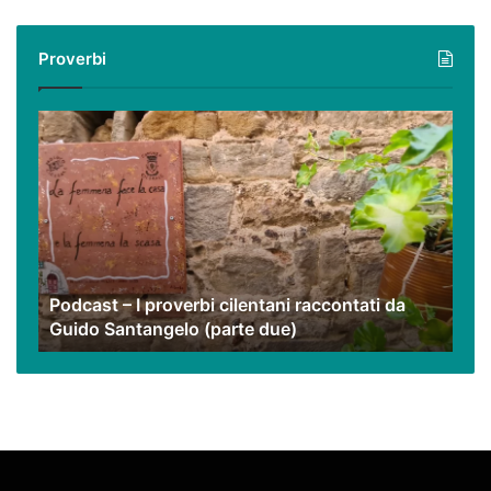
con
i
Proverbi
nostri
video
Podcast
–
I
proverbi
cilentani
raccontati
da
Guido
Podcast – I proverbi cilentani raccontati da
Santangelo
Guido Santangelo (parte due)
(parte
due)