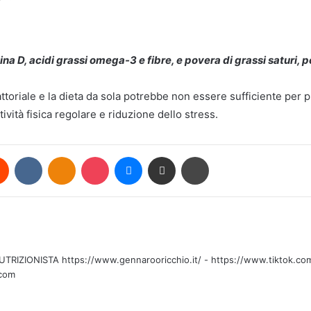
mina D, acidi grassi omega-3 e fibre, e povera di grassi saturi,
ttoriale e la dieta da sola potrebbe non essere sufficiente per p
ività fisica regolare e riduzione dello stress.
rest
Reddit
VKontakte
Odnoklassniki
Pocket
Messenger
Condividi via mail
Stampa
PILLOLE D
Salute e Bene
innovazione 
ZIONISTA https://www.gennarooricchio.it/ - https://www.tiktok.com/
.com
Le ricette di 