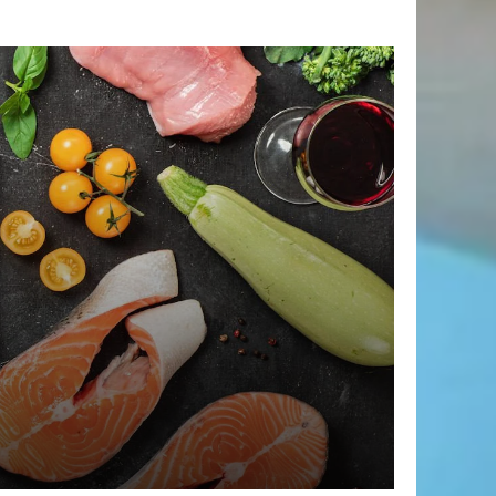
SAGGEZZA:Educazione ambientale e alimentare è
enderle materie scolastiche obbligatorie.
a malattia dell’infiammazione cronica dell’ intestino
a dei villi.
a”, a Bellosguardo un concorso a premi per
ilettanti
 è la Giornata Mondiale della Celiachia
talia? Nessun allarme, solo studi precauzionali.
Dubai dovuta a cloud seeding? Che cos’e’