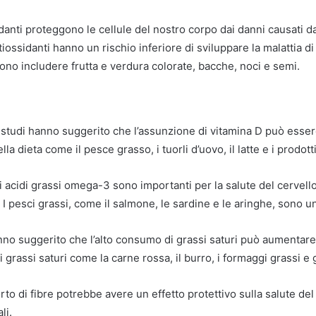
idanti proteggono le cellule del nostro corpo dai danni causati da
ossidanti hanno un rischio inferiore di sviluppare la malattia 
ssono includere frutta e verdura colorate, bacche, noci e semi.
 studi hanno suggerito che l’assunzione di vitamina D può essere
 dieta come il pesce grasso, i tuorli d’uovo, il latte e i prodotti 
i acidi grassi omega-3 sono importanti per la salute del cervell
. I pesci grassi, come il salmone, le sardine e le aringhe, sono
no suggerito che l’alto consumo di grassi saturi può aumentare il
 grassi saturi come la carne rossa, il burro, i formaggi grassi e g
to di fibre potrebbe avere un effetto protettivo sulla salute del 
li.