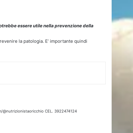
 potrebbe essere utile nella prevenzione della
revenire la patologia. E’ importante quindi
I SAGGEZZA DI GUIDO SANTANGELO:Campus
ssere nel territorio del Parco tradizioni , storia e
protagoniste .
@nutrizionistaoricchio CEL. 3922474124
ieri