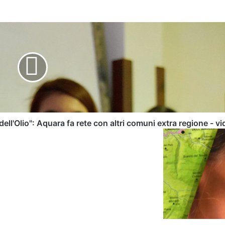
Codici: il di
dato sull’in
Eclissi sola
ll'Olio": Aquara fa rete con altri comuni extra regione - v
Cilento,
tra
stupore
e
ammirazione
-
di
Pasquale
Martucci