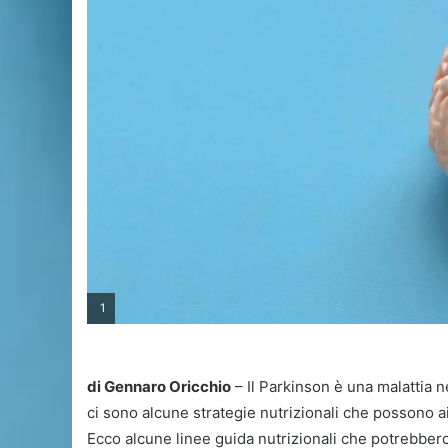
1
di Gennaro Oricchio
– Il Parkinson è una malattia 
ci sono alcune strategie nutrizionali che possono ai
Ecco alcune linee guida nutrizionali che potrebbero 