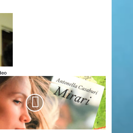
ritto alla salute è sempre più astratto. Drammatico il
debitamento delle famiglie italiane
re totale del 2024: attraverso gli occhi della NASA
ideo