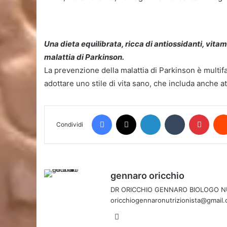
Una dieta equilibrata, ricca di antiossidanti, vita
malattia di Parkinson.
La prevenzione della malattia di Parkinson è multifa
adottare uno stile di vita sano, che includa anche att
Facebook
X
LinkedIn
Tumblr
Pinte
Condividi
gennaro oricchio
DR ORICCHIO GENNARO BIOLOGO NUTRI
oricchiogennaronutrizionista@gmail
Website