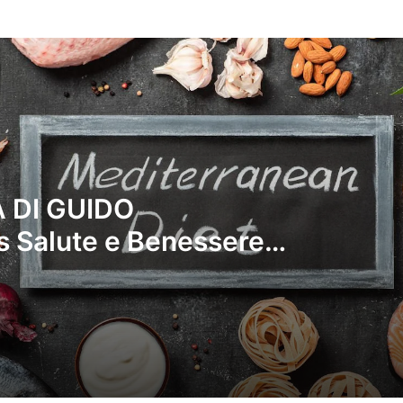
PILLOLE DI 
necessario r
Celiachia , l
tenue e atrofi
“La Guantier
 DI GUIDO
pasticcieri d
Salute e Benessere
 tradizioni , storia e
Il 16 maggio
ste .
Malaria in I
Alluvione a 