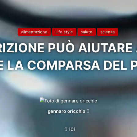
alimentazione
Life style
salute
scienza
IZIONE PUÒ AIUTARE 
E LA COMPARSA DEL 
Invia
gennaro oricchio
un'email
101