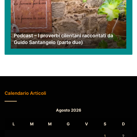
proverbi
cilentani
raccontati
da
Guido
Podcast – I proverbi cilentani raccontati da
Santangelo
Guido Santangelo (parte due)
(parte
due)
Calendario Articoli
Agosto 2026
L
M
M
G
V
S
D
1
2