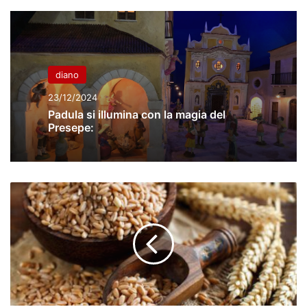
diano
23/12/2024
Padula si illumina con la magia del
Presepe:
FABBISOGNO
DI
FIBRE
AL
GIORNO:
FONTI
ESSENZIALI
PER
UNA