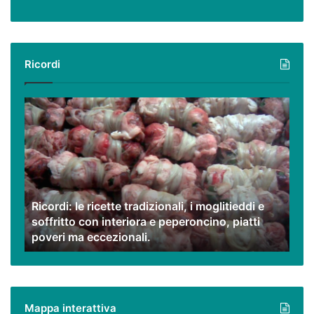
Ricordi
Ricordi:
le
ricette
tradizionali,
i
moglitieddi
e
Ricordi: le ricette tradizionali, i moglitieddi e
soffritto
soffritto con interiora e peperoncino, piatti
con
poveri ma eccezionali.
interiora
e
peperoncino,
piatti
poveri
Mappa interattiva
ma