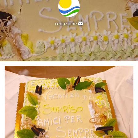
Invia
redazione
un'email