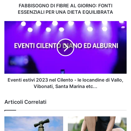
DIETA
FABBISOGNO DI FIBRE AL GIORNO: FONTI
EQUILIBRATA
ESSENZIALI PER UNA DIETA EQUILIBRATA
Eventi
estivi
2023
nel
Cilento
-
le
locandine
di
Vallo,
Eventi estivi 2023 nel Cilento - le locandine di Vallo,
Vibonati,
Vibonati, Santa Marina etc...
Santa
Marina
Articoli Correlati
etc...