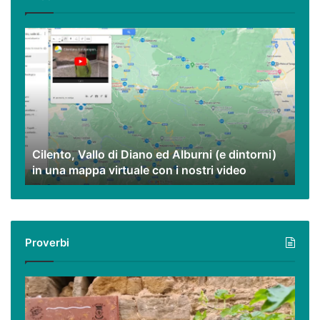
eccezionali.
Cilento,
Vallo
di
Diano
ed
Alburni
(e
dintorni)
Cilento, Vallo di Diano ed Alburni (e dintorni)
in
in una mappa virtuale con i nostri video
una
mappa
virtuale
con
i
Proverbi
nostri
video
Podcast
–
I