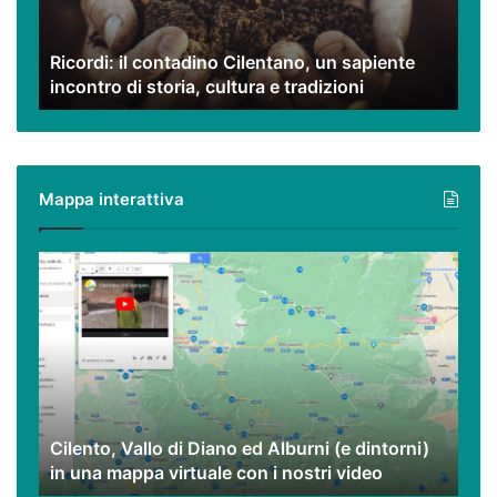
incontro
di
Ricordi: il contadino Cilentano, un sapiente
storia,
incontro di storia, cultura e tradizioni
cultura
e
tradizioni
Mappa interattiva
Cilento,
Vallo
di
Diano
ed
Alburni
(e
dintorni)
Cilento, Vallo di Diano ed Alburni (e dintorni)
in
in una mappa virtuale con i nostri video
una
mappa