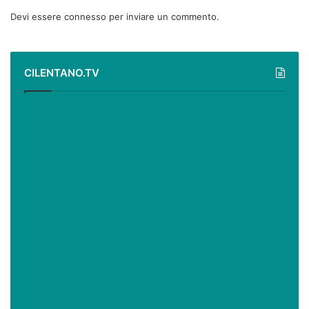
Devi essere
connesso
per inviare un commento.
CILENTANO.TV