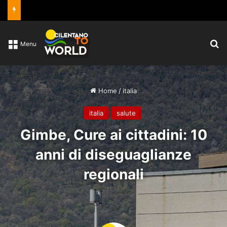
C
Menu
Home
/
italia
italia
salute
Gimbe, Cure ai cittadini: 10
anni di diseguaglianze
regionali