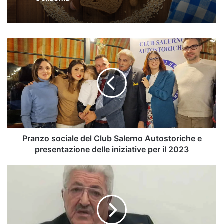
Pranzo
sociale
del
Club
Salerno
Autostoriche
e
presentazione
delle
iniziative
Pranzo sociale del Club Salerno Autostoriche e
per
presentazione delle iniziative per il 2023
il
2023
Sen.
Castiello:
"Punti
nascita
Polla
e