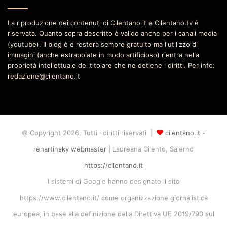
La riproduzione dei contenuti di Cilentano.it e Cilentano.tv è
riservata. Quanto sopra descritto è valido anche per i canali media
(youtube). Il blog è e resterà sempre gratuito ma l'utilizzo di
immagini (anche estrapolate in modo artificioso) rientra nella
proprietà intellettuale del titolare che ne detiene i diritti. Per info:
redazione@cilentano.it
© Copyright 2026, Tutti i diritti riservati |
cilentano.it -
renartinsky webmaster
| Laureana Cilento, Salerno
https://cilentano.it
I sistemi di Google hanno designato il sito
https://www.cilentano.it/ come organizzazione giornalistica
europea, in base alla definizione della Direttiva UE 2019/790 sul