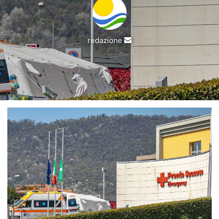
Invia
redazione
un'email