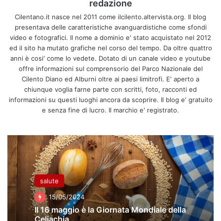
redazione
Cilentano.it nasce nel 2011 come ilcilento.altervista.org. Il blog
presentava delle caratteristiche avanguardistiche come sfondi
video e fotografici. Il nome a dominio e' stato acquistato nel 2012
ed il sito ha mutato grafiche nel corso del tempo. Da oltre quattro
anni è cosi' come lo vedete. Dotato di un canale video e youtube
offre informazioni sul comprensorio del Parco Nazionale del
Cilento Diano ed Alburni oltre ai paesi limitrofi. E' aperto a
chiunque voglia farne parte con scritti, foto, racconti ed
informazioni su questi luoghi ancora da scoprire. Il blog e' gratuito
e senza fine di lucro. Il marchio e' registrato.
salute
15/05/2024
Il 16 maggio è la Giornata Mondiale della
Celiachia