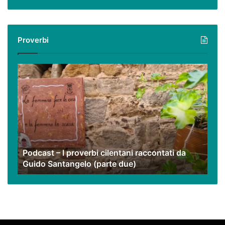
virtuale
con
i
Proverbi
nostri
video
Podcast
–
I
proverbi
cilentani
raccontati
da
Guido
Podcast – I proverbi cilentani raccontati da
Santangelo
Guido Santangelo (parte due)
(parte
due)