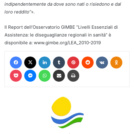
indipendentemente da dove sono nati o risiedono e dal
loro reddito”
».
Il Report dell’Osservatorio GIMBE “Livelli Essenziali di
Assistenza: le diseguaglianze regionali in sanità” è
disponibile a: www.gimbe.org/LEA_2010-2019
Facebook
X
LinkedIn
Tumblr
Pinterest
Reddit
VKontakte
Odnokl
Pocket
Messenger
WhatsApp
Condividi via mail
Stampa