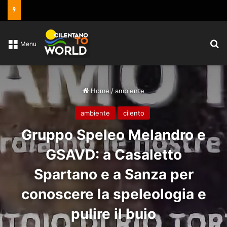
C
Menu
Home
/
ambiente
ambiente
cilento
Gruppo Speleo Melandro e
GSAVD: a Casaletto
Spartano e a Sanza per
conoscere la speleologia e
pulire il buio