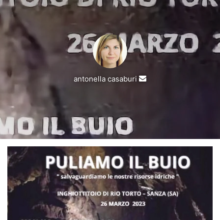
Invia
antonella casaburi
un'email