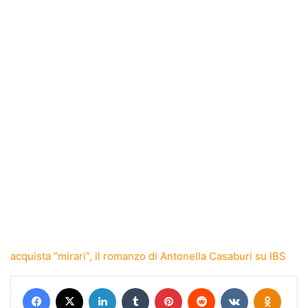
acquista “mirari”, il romanzo di Antonella Casaburi su IBS
Facebook
X
LinkedIn
Tumblr
Pinterest
Reddit
VKontakte
Odnokl