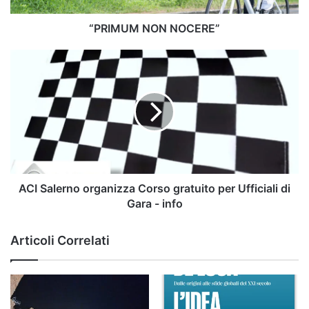
“PRIMUM NON NOCERE”
ACI
Salerno
organizza
Corso
gratuito
per
Ufficiali
di
Gara
-
ACI Salerno organizza Corso gratuito per Ufficiali di
info
Gara - info
Articoli Correlati