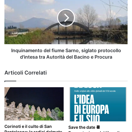
fiume
Sarno,
siglato
protocollo
d'intesa
tra
Autorità
del
Inquinamento del fiume Sarno, siglato protocollo
Bacino
d'intesa tra Autorità del Bacino e Procura
e
Procura
Articoli Correlati
Corinoti e il culto di San
Save the date 📆
Pantaleone: le radici dalmate