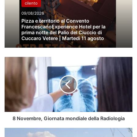
cilento
09/08/2026
Pizza e territorio al Convento
FrancescanoExperience Hotel per la
prima notte del Palio del Ciuccio di
Cuccaro Vetere | Martedi 11 agosto
8
Novembre,
Giornata
mondiale
della
Radiologia
8 Novembre, Giornata mondiale della Radiologia
Inquinamento
del