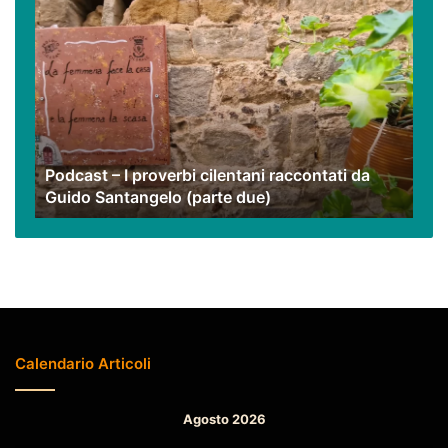
Podcast
–
I
proverbi
cilentani
raccontati
da
Guido
Podcast – I proverbi cilentani raccontati da
Santangelo
Guido Santangelo (parte due)
(parte
due)
Calendario Articoli
Agosto 2026