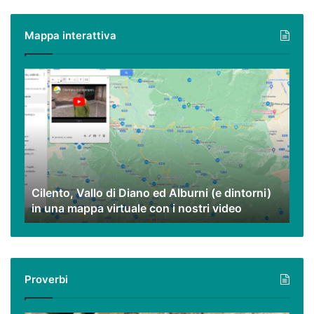
piatti
poveri
Mappa interattiva
ma
eccezionali.
Cilento,
Vallo
di
Diano
ed
Alburni
(e
dintorni)
Cilento, Vallo di Diano ed Alburni (e dintorni)
in
in una mappa virtuale con i nostri video
una
mappa
virtuale
con
i
Proverbi
nostri
video