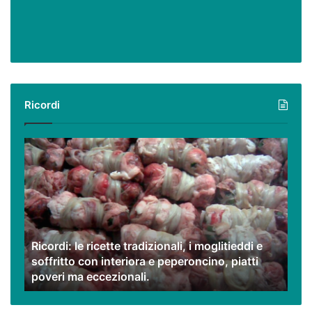
Ricordi
Ricordi:
le
ricette
tradizionali,
i
moglitieddi
e
Ricordi: le ricette tradizionali, i moglitieddi e
soffritto
soffritto con interiora e peperoncino, piatti
con
poveri ma eccezionali.
interiora
e
peperoncino,