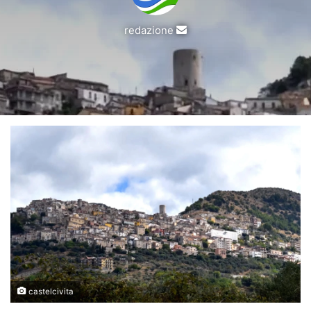
Invia
redazione
un'email
castelcivita