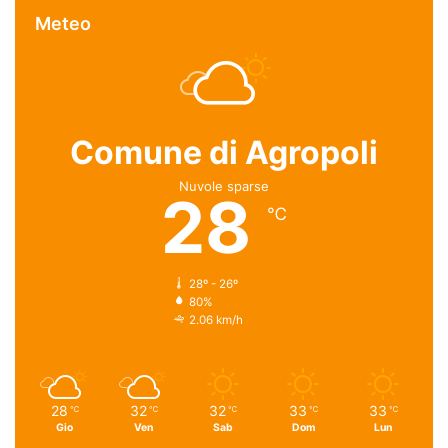
Meteo
Comune di Agropoli
Nuvole sparse
28
℃
28º - 26º
80%
2.06 km/h
28
32
32
33
33
℃
℃
℃
℃
℃
Gio
Ven
Sab
Dom
Lun