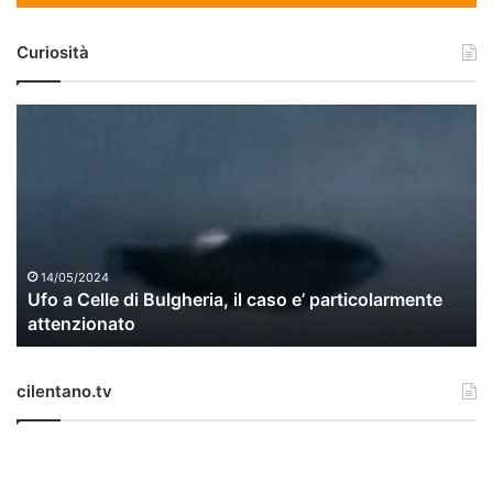
Curiosità
U
f
o
a
C
e
l
l
14/05/2024
Ufo a Celle di Bulgheria, il caso e’ particolarmente
e
attenzionato
d
i
B
cilentano.tv
u
l
g
h
e