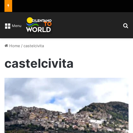
C
Menu
Home
/
castelcivita
castelcivita