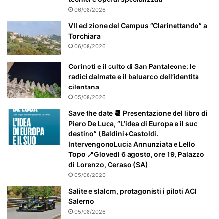
r
06/08/2026
m
e
VII edizione del Campus “Clarinettando” a
n
Torchiara
t
06/08/2026
e
a
Corinoti e il culto di San Pantaleone: le
t
radici dalmate e il baluardo dell’identità
t
cilentana
e
05/08/2026
n
Save the date 📆 Presentazione del libro di
z
Piero De Luca, “L’idea di Europa e il suo
i
destino” (Baldini+Castoldi.
o
IntervengonoLucia Annunziata e Lello
n
Topo 📍Giovedì 6 agosto, ore 19, Palazzo
a
di Lorenzo, Ceraso (SA)
t
05/08/2026
o
Salite e slalom, protagonisti i piloti ACI
Salerno
05/08/2026