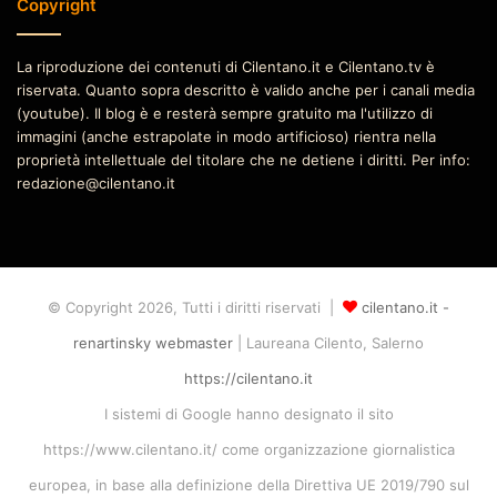
Copyright
La riproduzione dei contenuti di Cilentano.it e Cilentano.tv è
riservata. Quanto sopra descritto è valido anche per i canali media
(youtube). Il blog è e resterà sempre gratuito ma l'utilizzo di
immagini (anche estrapolate in modo artificioso) rientra nella
proprietà intellettuale del titolare che ne detiene i diritti. Per info:
redazione@cilentano.it
© Copyright 2026, Tutti i diritti riservati |
cilentano.it -
renartinsky webmaster
| Laureana Cilento, Salerno
https://cilentano.it
I sistemi di Google hanno designato il sito
https://www.cilentano.it/ come organizzazione giornalistica
europea, in base alla definizione della Direttiva UE 2019/790 sul