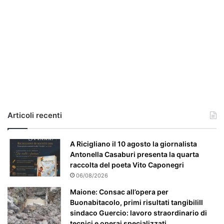
r
i
a
,
i
l
c
a
s
o
e
Articoli recenti
’
p
a
A Ricigliano il 10 agosto la giornalista
r
Antonella Casaburi presenta la quarta
t
raccolta del poeta Vito Caponegri
i
06/08/2026
c
Maione: Consac all’opera per
o
Buonabitacolo, primi risultati tangibiliIl
l
sindaco Guercio: lavoro straordinario di
a
tecnici e operai specializzati