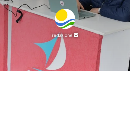
Invia
redazione
un'email