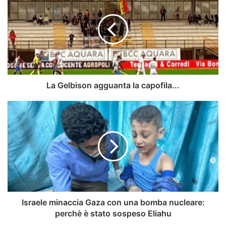
agguanta
la
capofila...
La Gelbison agguanta la capofila...
Israele
minaccia
Gaza
con
una
bomba
nucleare:
perchè
è
stato
Israele minaccia Gaza con una bomba nucleare:
sospeso
perchè è stato sospeso Eliahu
Eliahu