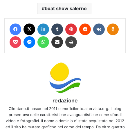
boat show salerno
Facebook
X
LinkedIn
Tumblr
Pinterest
Reddit
VKontakte
Odnokl
Pocket
Messenger
WhatsApp
Condividi via mail
Stampa
redazione
Cilentano.it nasce nel 2011 come ilcilento.altervista.org. Il blog
presentava delle caratteristiche avanguardistiche come sfondi
video e fotografici. Il nome a dominio e' stato acquistato nel 2012
ed il sito ha mutato grafiche nel corso del tempo. Da oltre quattro