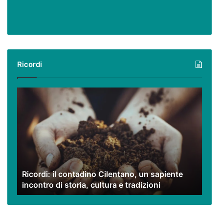
Ricordi
Ricordi:
il
contadino
Cilentano,
un
sapiente
incontro
di
Ricordi: il contadino Cilentano, un sapiente
storia,
incontro di storia, cultura e tradizioni
cultura
e
tradizioni