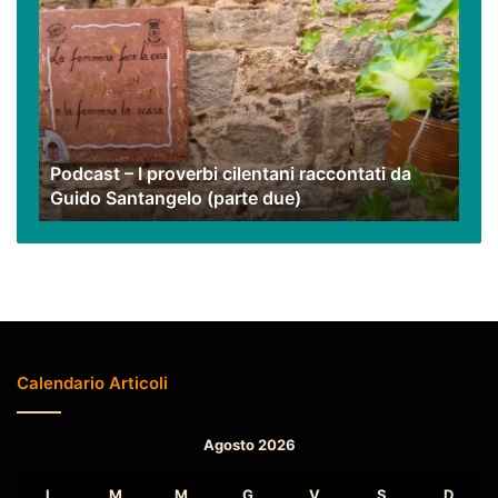
–
I
proverbi
cilentani
raccontati
da
Guido
Podcast – I proverbi cilentani raccontati da
Santangelo
Guido Santangelo (parte due)
(parte
due)
Calendario Articoli
Agosto 2026
L
M
M
G
V
S
D