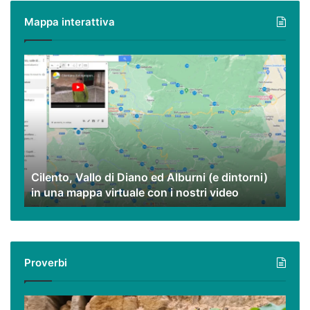
Mappa interattiva
Cilento,
Vallo
di
Diano
ed
Alburni
(e
dintorni)
Cilento, Vallo di Diano ed Alburni (e dintorni)
in
in una mappa virtuale con i nostri video
una
mappa
virtuale
con
i
Proverbi
nostri
video
Podcast