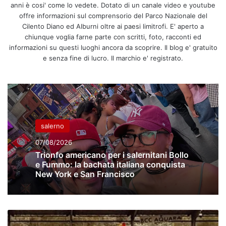
anni è cosi' come lo vedete. Dotato di un canale video e youtube
offre informazioni sul comprensorio del Parco Nazionale del
Cilento Diano ed Alburni oltre ai paesi limitrofi. E' aperto a
chiunque voglia farne parte con scritti, foto, racconti ed
informazioni su questi luoghi ancora da scoprire. Il blog e' gratuito
e senza fine di lucro. Il marchio e' registrato.
salerno
07/08/2026
Trionfo americano per i salernitani Bollo
e Fummo: la bachata italiana conquista
New York e San Francisco
La
Gelbison