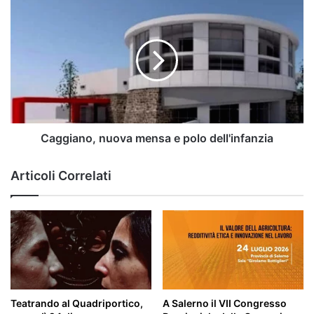
Caggiano,
nuova
mensa
e
polo
dell'infanzia
Caggiano, nuova mensa e polo dell'infanzia
Articoli Correlati
Teatrando al Quadriportico,
A Salerno il VII Congresso