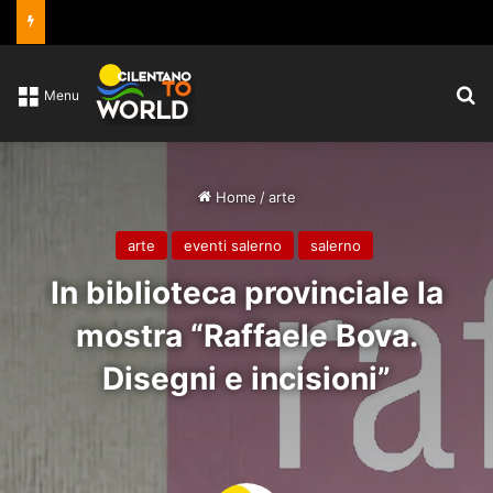
C
Menu
Home
/
arte
arte
eventi salerno
salerno
In biblioteca provinciale la
mostra “Raffaele Bova.
Disegni e incisioni”