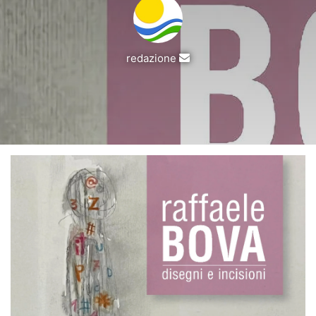
Invia
redazione
un'email