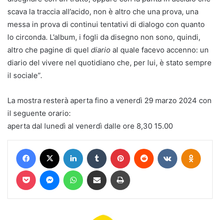
scava la traccia all’acido, non è altro che una prova, una
messa in prova di continui tentativi di dialogo con quanto
lo circonda. L’album, i fogli da disegno non sono, quindi,
altro che pagine di quel
diario
al quale facevo accenno: un
diario del vivere nel quotidiano che, per lui, è stato sempre
il sociale”.
La mostra resterà aperta fino a venerdì 29 marzo 2024 con
il seguente orario:
aperta dal lunedì al venerdì dalle ore 8,30 15.00
Facebook
X
LinkedIn
Tumblr
Pinterest
Reddit
VKontakte
Odnokl
Pocket
Messenger
WhatsApp
Condividi via mail
Stampa