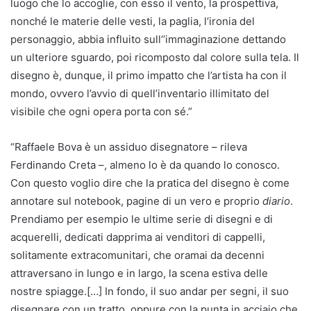
luogo che lo accoglie, con esso il vento, la prospettiva,
nonché le materie delle vesti, la paglia, l’ironia del
personaggio, abbia influito sull’’immaginazione dettando
un ulteriore sguardo, poi ricomposto dal colore sulla tela. Il
disegno è, dunque, il primo impatto che l’artista ha con il
mondo, ovvero l’avvio di quell’inventario illimitato del
visibile che ogni opera porta con sé.”
“Raffaele Bova è un assiduo disegnatore – rileva
Ferdinando Creta –, almeno lo è da quando lo conosco.
Con questo voglio dire che la pratica del disegno è come
annotare sul notebook, pagine di un vero e proprio
diario
.
Prendiamo per esempio le ultime serie di disegni e di
acquerelli, dedicati dapprima ai venditori di cappelli,
solitamente extracomunitari, che oramai da decenni
attraversano in lungo e in largo, la scena estiva delle
nostre spiagge.[…] In fondo, il suo andar per segni, il suo
disegnare con un tratto, oppure con la punta in acciaio che