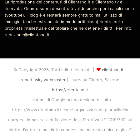
La riproduzione dei contenuti di Cilentano.it e Cilentano.tv è
riservata. Quanto sopra descritto è valido anche per i canali media
(youtube). Il blog è e resterà sempre gratuito ma l'utilizzo di
immagini (anche estrapolate in modo artificioso) rientra nella
proprietà intellettuale del titolare che ne detiene i diritti. Per info:
redazione@cilentano.it
© Copyright 2026, Tutti i diritti riservati |
cilentano.it -
renartinsky webmaster
| Laureana Cilento, Salerno
https://cilentano.it
I sistemi di Google hanno designato il sito
https://www.cilentano.it/ come organizzazione giornalistica
europea, in base alla definizione della Direttiva UE 2019/790 sul
diritto d'autore e sui diritti connessi nel mercato unico digitale"