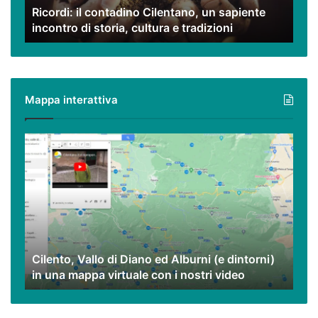
Ricordi: il contadino Cilentano, un sapiente
storia,
incontro di storia, cultura e tradizioni
cultura
e
tradizioni
Mappa interattiva
Cilento,
Vallo
di
Diano
ed
Alburni
(e
dintorni)
Cilento, Vallo di Diano ed Alburni (e dintorni)
in
in una mappa virtuale con i nostri video
una
mappa
virtuale