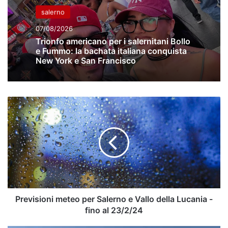
salerno
07/08/2026
Trionfo americano per i salernitani Bollo
e Fummo: la bachata italiana conquista
New York e San Francisco
Previsioni
meteo
per
Salerno
e
Vallo
della
Lucania
-
fino
Previsioni meteo per Salerno e Vallo della Lucania -
al
fino al 23/2/24
23/2/24