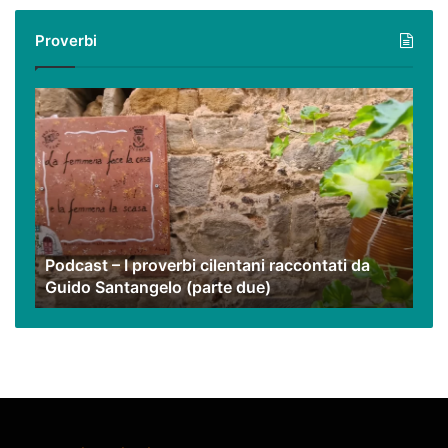
con
i
Proverbi
nostri
video
Podcast
–
I
proverbi
cilentani
raccontati
da
Guido
Podcast – I proverbi cilentani raccontati da
Santangelo
Guido Santangelo (parte due)
(parte
due)