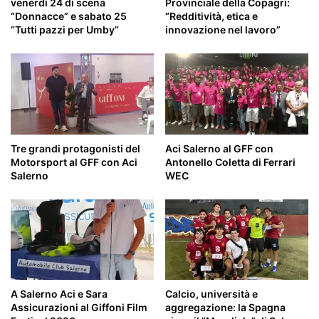
venerdì 24 di scena
Provinciale della Copagri:
“Donnacce” e sabato 25
“Redditività, etica e
“Tutti pazzi per Umby”
innovazione nel lavoro”
Tre grandi protagonisti del
Aci Salerno al GFF con
Motorsport al GFF con Aci
Antonello Coletta di Ferrari
Salerno
WEC
A Salerno Aci e Sara
Calcio, università e
Assicurazioni al Giffoni Film
aggregazione: la Spagna