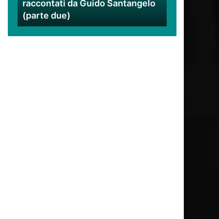
raccontati da Guido Santangelo
Santangelo
(parte due)
(parte
due)