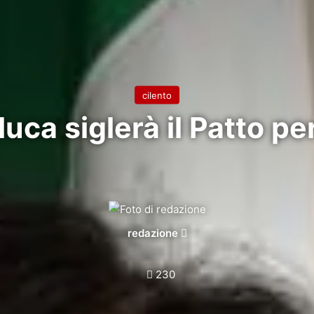
cilento
uca siglerà il Patto pe
Invia
redazione
un'email
230