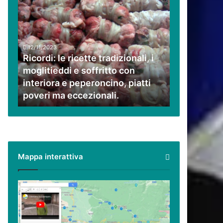
Ricordi:
le
ricette
tradizionali,
i
12/11/2023
moglitieddi
Ricordi: le ricette tradizionali, i
e
moglitieddi e soffritto con
soffritto
interiora e peperoncino, piatti
con
poveri ma eccezionali.
interiora
e
peperoncino,
piatti
poveri
ma
Mappa interattiva
eccezionali.
Cilento,
Vallo
di
Diano