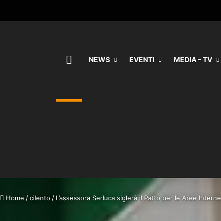
HOME
NEWS
EVENTI
MEDIA – TV
Home
/
cilento
/
L’assessora Serluca siglerà il Patto per le Aree Interne