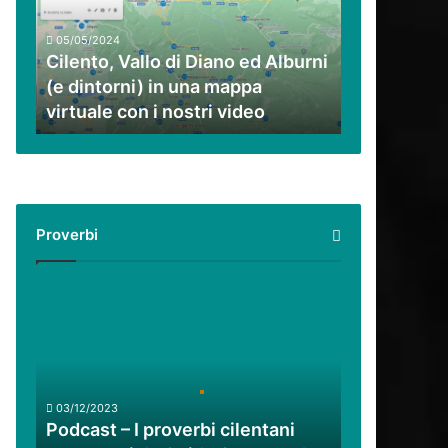
ed
Alburni
05/05/2024
(e
Cilento, Vallo di Diano ed Alburni
dintorni)
(e dintorni) in una mappa
in
virtuale con i nostri video
una
mappa
virtuale
con
i
nostri
Proverbi
video
Podcast
–
I
proverbi
cilentani
raccontati
03/12/2023
da
Podcast – I proverbi cilentani
Guido