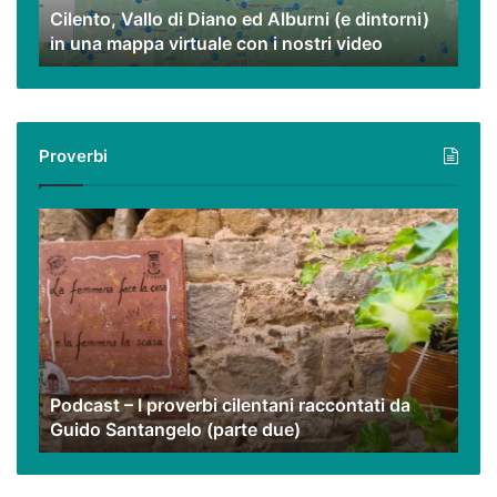
Cilento, Vallo di Diano ed Alburni (e dintorni)
in
in una mappa virtuale con i nostri video
una
mappa
virtuale
con
i
Proverbi
nostri
video
Podcast
–
I
proverbi
cilentani
raccontati
da
Guido
Podcast – I proverbi cilentani raccontati da
Santangelo
Guido Santangelo (parte due)
(parte
due)