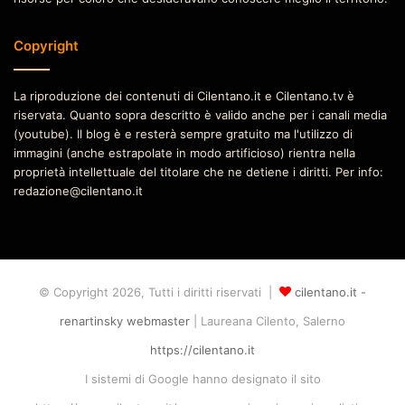
Copyright
La riproduzione dei contenuti di Cilentano.it e Cilentano.tv è
riservata. Quanto sopra descritto è valido anche per i canali media
(youtube). Il blog è e resterà sempre gratuito ma l'utilizzo di
immagini (anche estrapolate in modo artificioso) rientra nella
proprietà intellettuale del titolare che ne detiene i diritti. Per info:
redazione@cilentano.it
© Copyright 2026, Tutti i diritti riservati |
cilentano.it -
renartinsky webmaster
| Laureana Cilento, Salerno
https://cilentano.it
I sistemi di Google hanno designato il sito