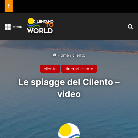
C
Menu
Home
/
cilento
cilento
itinerari cilento
Le spiagge del Cilento –
video