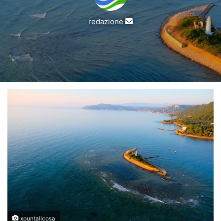
Invia
redazione
un'email
xpuntalicosa