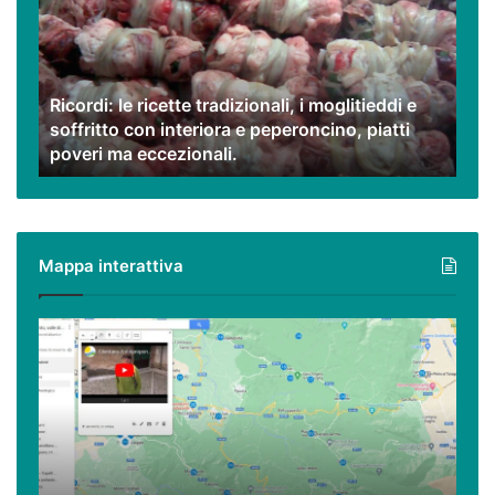
tradizionali,
i
moglitieddi
e
Ricordi: le ricette tradizionali, i moglitieddi e
soffritto
soffritto con interiora e peperoncino, piatti
con
poveri ma eccezionali.
interiora
e
peperoncino,
piatti
poveri
Mappa interattiva
ma
eccezionali.
Cilento,
Vallo
di
Diano
ed
Alburni
(e
dintorni)