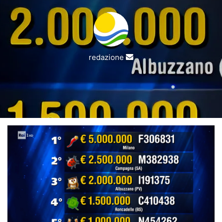
Invia
redazione
un'email