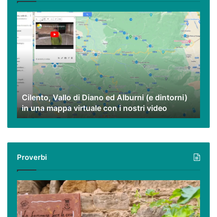
Cilento,
Vallo
di
Diano
ed
Alburni
(e
dintorni)
Cilento, Vallo di Diano ed Alburni (e dintorni)
in
in una mappa virtuale con i nostri video
una
mappa
virtuale
con
i
Proverbi
nostri
video
Podcast
–
I
proverbi