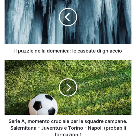
della
domenica:
le
cascate
di
ghiaccio
Il puzzle della domenica: le cascate di ghiaccio
Serie
A,
momento
cruciale
per
le
squadre
campane.
Salernitana
-
Serie A, momento cruciale per le squadre campane.
Juventus
Salernitana - Juventus e Torino - Napoli (probabili
e
formazioni)