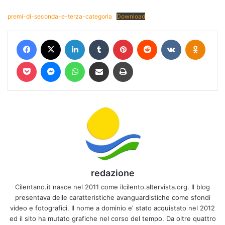
premi-di-seconda-e-terza-categoria
Download
Facebook
X
LinkedIn
Tumblr
Pinterest
Reddit
VKontakte
Odnokl
Pocket
Messenger
WhatsApp
Condividi via mail
Stampa
redazione
Cilentano.it nasce nel 2011 come ilcilento.altervista.org. Il blog
presentava delle caratteristiche avanguardistiche come sfondi
video e fotografici. Il nome a dominio e' stato acquistato nel 2012
ed il sito ha mutato grafiche nel corso del tempo. Da oltre quattro