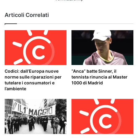
Torino
-
Articoli Correlati
Napoli
(probabili
formazioni)
Codici: dall’Europa nuove
“Anca” batte Sinner, il
norme sulle riparazioni per
tennista rinuncia al Master
tutelare i consumatori e
1000 di Madrid
l’ambiente