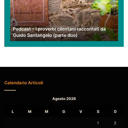
cilentani
raccontati
da
Guido
Podcast – I proverbi cilentani raccontati da
Santangelo
Guido Santangelo (parte due)
(parte
due)
Calendario Articoli
Agosto 2026
L
M
M
G
V
S
D
1
2