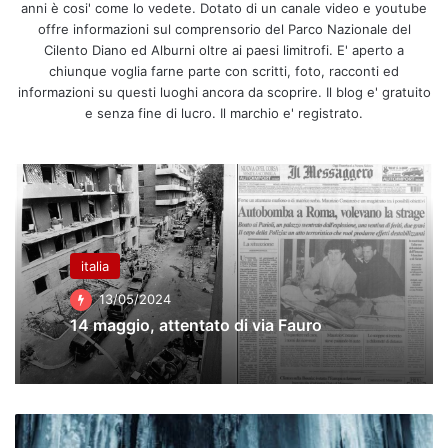
anni è cosi' come lo vedete. Dotato di un canale video e youtube
offre informazioni sul comprensorio del Parco Nazionale del
Cilento Diano ed Alburni oltre ai paesi limitrofi. E' aperto a
chiunque voglia farne parte con scritti, foto, racconti ed
informazioni su questi luoghi ancora da scoprire. Il blog e' gratuito
e senza fine di lucro. Il marchio e' registrato.
italia
13/05/2024
14 maggio, attentato di via Fauro
Il
puzzle