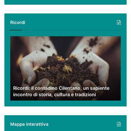
Ricordi
Ricordi:
il
contadino
Cilentano,
un
sapiente
incontro
di
Ricordi: il contadino Cilentano, un sapiente
storia,
incontro di storia, cultura e tradizioni
cultura
e
tradizioni
Mappa interattiva