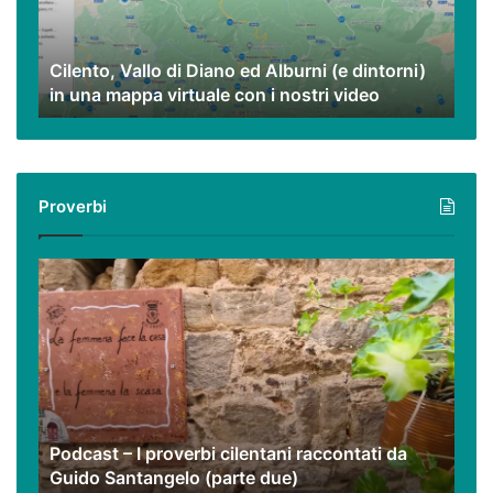
Alburni
(e
dintorni)
Cilento, Vallo di Diano ed Alburni (e dintorni)
in
in una mappa virtuale con i nostri video
una
mappa
virtuale
con
i
Proverbi
nostri
video
Podcast
–
I
proverbi
cilentani
raccontati
da
Guido
Podcast – I proverbi cilentani raccontati da
Santangelo
Guido Santangelo (parte due)
(parte