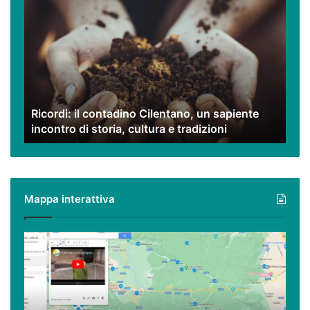
il
contadino
Cilentano,
un
sapiente
incontro
di
Ricordi: il contadino Cilentano, un sapiente
storia,
incontro di storia, cultura e tradizioni
cultura
e
tradizioni
Mappa interattiva
Cilento,
Vallo
di
Diano
ed