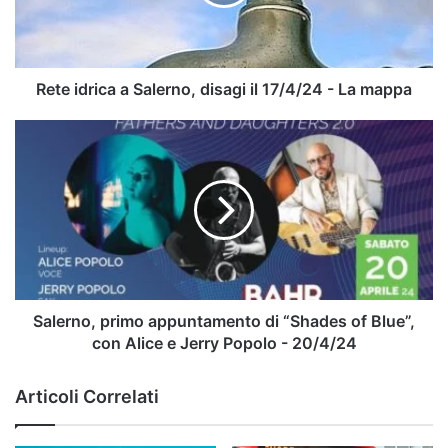
il
17/4/24
-
La
mappa
Rete idrica a Salerno, disagi il 17/4/24 - La mappa
Salerno,
primo
appuntamento
di
“Shades
of
Blue”,
con
Alice
e
Salerno, primo appuntamento di “Shades of Blue”,
Jerry
con Alice e Jerry Popolo - 20/4/24
Popolo
-
Articoli Correlati
20/4/24