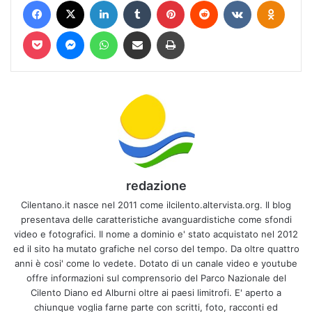
Facebook
X
LinkedIn
Tumblr
Pinterest
Reddit
VKontakte
Odnokl
Pocket
Messenger
WhatsApp
Condividi via mail
Stampa
redazione
Cilentano.it nasce nel 2011 come ilcilento.altervista.org. Il blog
presentava delle caratteristiche avanguardistiche come sfondi
video e fotografici. Il nome a dominio e' stato acquistato nel 2012
ed il sito ha mutato grafiche nel corso del tempo. Da oltre quattro
anni è cosi' come lo vedete. Dotato di un canale video e youtube
offre informazioni sul comprensorio del Parco Nazionale del
Cilento Diano ed Alburni oltre ai paesi limitrofi. E' aperto a
chiunque voglia farne parte con scritti, foto, racconti ed