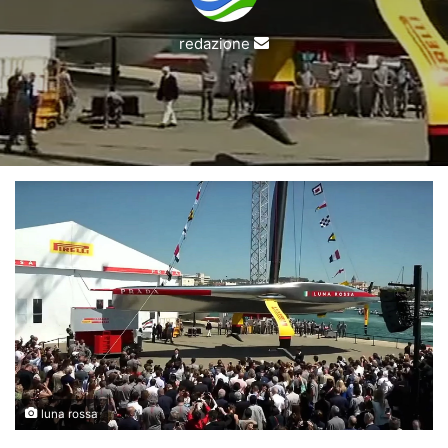
Invia
redazione
un'email
luna rossa