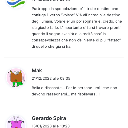
d
Purtroppo la spopolazione e’ il triste destino che
e
coniuga il verbo “volare” VIA all’incredibile destino
t
degli umani. Volare e’ un po’ sognare e, credo, che
t
sia giusto farlo. L’importante e’ farsi trovare pronti
o
quando il sogno svanirà e la realtà sara’ la
:
consapevolezza che non c’e’ niente di piu’ “fatato”
di quello che già si ha.
h
Mak
a
21/12/2022 alle 08:35
d
Bella e rilassante… Per le persone umili che non
e
devono rassegnarsi… ma risollevarsi..!
t
t
o
:
h
Gerardo Spira
a
16/01/2023 alle 13:28