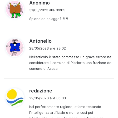
h
Anonimo
:
a
31/03/2023 alle 09:05
d
Splendide spiagge?!?!?!
e
t
t
o
h
Antonello
:
a
28/05/2023 alle 23:02
d
Nell’articolo è stato commesso un grave errore nel
e
considerare il comune di Pisciotta una frazione del
t
comune di Ascea.
t
o
:
h
redazione
a
29/05/2023 alle 05:03
d
hai perfettamente ragione, stiamo testando
e
l’intelligenza artificiale e non e’ cosi poi
t