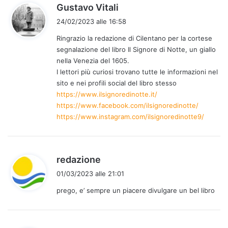
h
Gustavo Vitali
a
24/02/2023 alle 16:58
d
Ringrazio la redazione di Cilentano per la cortese
e
segnalazione del libro Il Signore di Notte, un giallo
t
nella Venezia del 1605.
t
I lettori più curiosi trovano tutte le informazioni nel
o
sito e nei profili social del libro stesso
:
https://www.ilsignoredinotte.it/
https://www.facebook.com/ilsignoredinotte/
https://www.instagram.com/ilsignoredinotte9/
h
redazione
a
01/03/2023 alle 21:01
d
prego, e’ sempre un piacere divulgare un bel libro
e
t
t
o