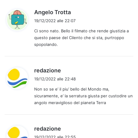
t
o
h
Angelo Trotta
:
a
19/12/2022 alle 22:07
d
Ci sono nato. Bello il filmato che rende giustizia a
e
questo paese del Cilento che si sta, purtroppo
t
spopolando.
t
o
:
h
redazione
a
19/12/2022 alle 22:48
d
Non so se e’ il piu’ bello del Mondo ma,
e
sicuramente, e’ la serratura giusta per custodire un
t
angolo meraviglioso del pianeta Terra
t
o
:
h
redazione
a
19/12/2022 alle 22:55