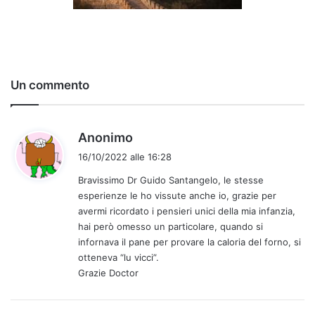
Un commento
h
Anonimo
a
16/10/2022 alle 16:28
d
Bravissimo Dr Guido Santangelo, le stesse
e
esperienze le ho vissute anche io, grazie per
t
avermi ricordato i pensieri unici della mia infanzia,
t
hai però omesso un particolare, quando si
o
infornava il pane per provare la caloria del forno, si
:
otteneva “lu vicci”.
Grazie Doctor