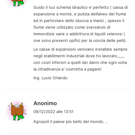
d
Guido il tuo schema idraulico e’ perfetto ( cassa di
e
espansione a monte, e pulizia dell’alveo del fiume
t
ed in particolare dello sbocca a mare) ; spesso il
t
fiume viene utilizzato come sversatoio di
o
immondizie varie o addirittura di liquidi velenosi (
:
ove sono presenti opifici per la concia delle pelli).
Le casse di espansioni venivano installate sempre
negli stabilimenti industriali dove ho lavorato,,,,,,
con costi inferiori a quelli dei danni che ogni volta
la cittadinanza e’ costretta a pagare!
Ing. Lucio Orlando
h
Anonimo
a
09/12/2022 alle 13:51
d
Agropoli il paese più bello del mondo. ..
e
t