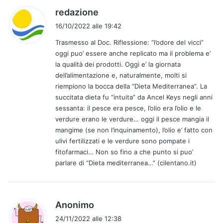
h
redazione
a
16/10/2022 alle 19:42
d
Trasmesso al Doc. Riflessione: “l’odore del vicci”
e
oggi puo’ essere anche replicato ma il problema e’
t
la qualità dei prodotti. Oggi e’ la giornata
t
dell’alimentazione e, naturalmente, molti si
o
riempiono la bocca della “Dieta Mediterranea”. La
:
succitata dieta fu “intuita” da Ancel Keys negli anni
sessanta: il pesce era pesce, l’olio era l’olio e le
verdure erano le verdure… oggi il pesce mangia il
mangime (se non l’inquinamento), l’olio e’ fatto con
ulivi fertilizzati e le verdure sono pompate i
fitofarmaci… Non so fino a che punto si puo’
parlare di “Dieta mediterranea…” (cilentano.it)
h
Anonimo
a
24/11/2022 alle 12:38