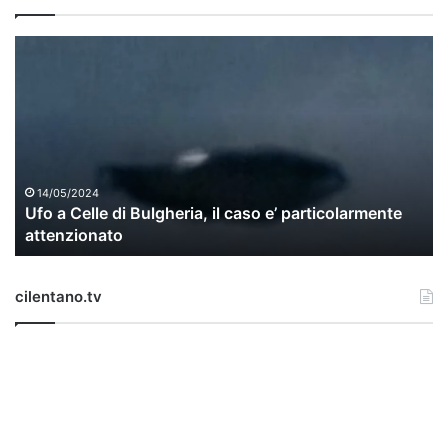
U
f
o
a
C
e
l
l
14/05/2024
Ufo a Celle di Bulgheria, il caso e’ particolarmente
e
attenzionato
d
i
B
cilentano.tv
u
l
g
h
e
r
i
a