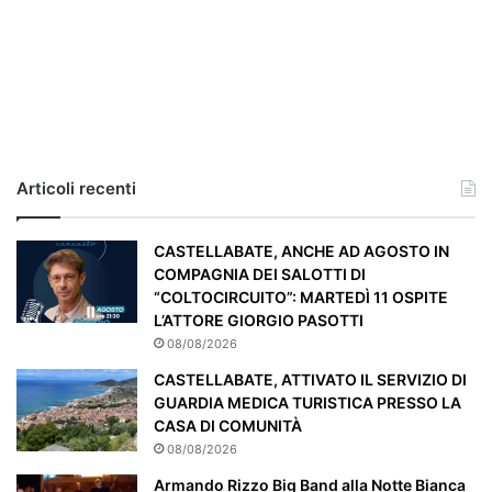
,
i
l
c
a
s
o
e
Articoli recenti
’
p
a
CASTELLABATE, ANCHE AD AGOSTO IN
r
COMPAGNIA DEI SALOTTI DI
t
“COLTOCIRCUITO”: MARTEDÌ 11 OSPITE
i
L’ATTORE GIORGIO PASOTTI
c
08/08/2026
o
CASTELLABATE, ATTIVATO IL SERVIZIO DI
l
GUARDIA MEDICA TURISTICA PRESSO LA
a
CASA DI COMUNITÀ
r
08/08/2026
m
e
Armando Rizzo Big Band alla Notte Bianca