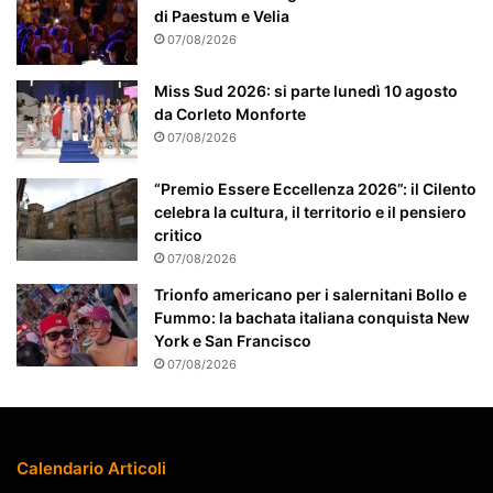
n
di Paestum e Velia
t
07/08/2026
e
a
Miss Sud 2026: si parte lunedì 10 agosto
t
da Corleto Monforte
t
07/08/2026
e
n
“Premio Essere Eccellenza 2026”: il Cilento
z
celebra la cultura, il territorio e il pensiero
i
critico
o
07/08/2026
n
a
Trionfo americano per i salernitani Bollo e
t
Fummo: la bachata italiana conquista New
o
York e San Francisco
07/08/2026
Calendario Articoli