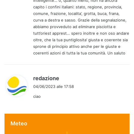
intelligente… o, quanto meno, non ha ancora
t
capito i confini italiani: stato, regione, provincia,
o
comune, frazione, localita’, grotta, buca, frana,
:
curva a destra e sasso. Grazie della segnalazione,
abbiamo provveduto ad eliminare pisciotta e
tutt’oriest apprest… spero inoltre e non oso andare
oltre, che la tua puntigliosita’ giusta e coerente sia
sprone di principio attivo anche per le giuste e
coerenti azioni di tutta la tua comunità. Un saluto
h
redazione
a
04/06/2023 alle 17:58
d
ciao
e
t
t
o
Meteo
: