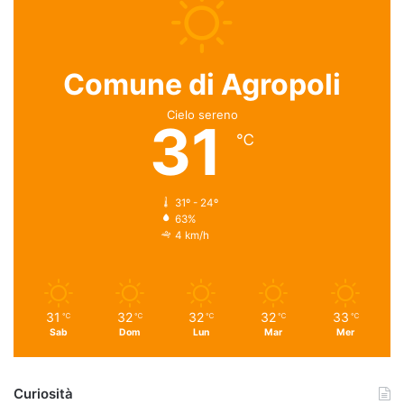
Comune di Agropoli
Cielo sereno
31
℃
31º - 24º
63%
4 km/h
31
32
32
32
33
℃
℃
℃
℃
℃
Sab
Dom
Lun
Mar
Mer
Curiosità