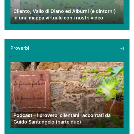
dintorni)
Cilento, Vallo di Diano ed Alburni (e dintorni)
in
in una mappa virtuale con i nostri video
una
mappa
virtuale
con
i
Proverbi
nostri
video
Podcast
–
I
proverbi
cilentani
raccontati
da
Guido
Podcast – I proverbi cilentani raccontati da
Santangelo
Guido Santangelo (parte due)
(parte
due)