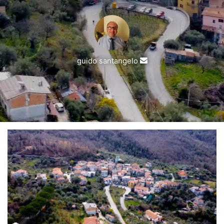
Invia
guido santangelo
un'email