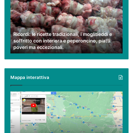
ricette
tradizionali,
i
moglitieddi
e
Ricordi: le ricette tradizionali, i moglitieddi e
soffritto
soffritto con interiora e peperoncino, piatti
con
poveri ma eccezionali.
interiora
e
peperoncino,
piatti
poveri
Mappa interattiva
ma
eccezionali.
Cilento,
Vallo
di
Diano
ed
Alburni
(e