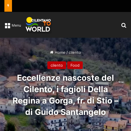
C
Menu
Home
/
cilento
cilento
Food
Eccellenze nascoste del
Cilento, i fagioli Della
Regina a Gorga, fr. di Stio –
di Guido Santangelo