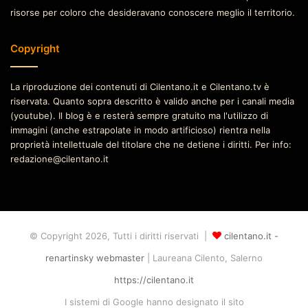
risorse per coloro che desideravano conoscere meglio il territorio.
Copyright
La riproduzione dei contenuti di Cilentano.it e Cilentano.tv è
riservata. Quanto sopra descritto è valido anche per i canali media
(youtube). Il blog è e resterà sempre gratuito ma l'utilizzo di
immagini (anche estrapolate in modo artificioso) rientra nella
proprietà intellettuale del titolare che ne detiene i diritti. Per info:
redazione@cilentano.it
© Copyright 2026, Tutti i diritti riservati |
cilentano.it -
renartinsky webmaster
| Laureana Cilento, Salerno
https://cilentano.it
I sistemi di Google hanno designato il sito