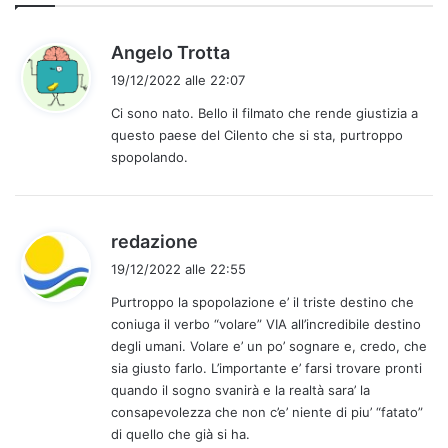
h
Angelo Trotta
a
19/12/2022 alle 22:07
d
Ci sono nato. Bello il filmato che rende giustizia a
e
questo paese del Cilento che si sta, purtroppo
t
spopolando.
t
o
:
h
redazione
a
19/12/2022 alle 22:55
d
Purtroppo la spopolazione e’ il triste destino che
e
coniuga il verbo “volare” VIA all’incredibile destino
t
degli umani. Volare e’ un po’ sognare e, credo, che
t
sia giusto farlo. L’importante e’ farsi trovare pronti
o
quando il sogno svanirà e la realtà sara’ la
:
consapevolezza che non c’e’ niente di piu’ “fatato”
di quello che già si ha.