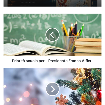
Priorità
scuola
per
il
Presidente
Franco
Alfieri
Priorità scuola per il Presidente Franco Alfieri
Sala
Consilina,
continuano
gli
eventi
natalizi
-
info