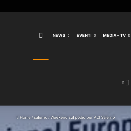
HOME
NEWS
EVENTI
MEDIA – TV
Home
/
salerno
/
Weekend sul podio per ACI Salerno