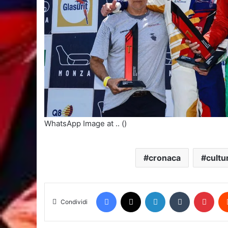
WhatsApp Image at .. ()
cronaca
cultu
Facebook
X
LinkedIn
Tumblr
Pint
Condividi