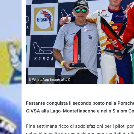
WhatsApp Image at .. ()
Festante conquista il secondo posto nella Porsche 
CIVSA alla Lago-Montefiascone e nello Slalom Cop
Fine settimana ricco di soddisfazioni per i piloti p
velocità in salita storica e slalom, con risultati di ril