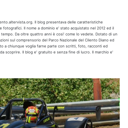
Salite e slalom, protagonisti i piloti ACI
Salerno
ento.altervista.org. Il blog presentava delle caratteristiche
fotografici. Il nome a dominio e' stato acquistato nel 2012 ed il
l tempo. Da oltre quattro anni è cosi' come lo vedete. Dotato di un
zioni sul comprensorio del Parco Nazionale del Cilento Diano ed
L’Art Camp all’HUB della Creatività e
della Comunicazione di Arbostella
erto a chiunque voglia farne parte con scritti, foto, racconti ed
a scoprire. Il blog e' gratuito e senza fine di lucro. Il marchio e'
Regione Campania, presentato a
Salerno il bando sui piani di gestione
forestale
Ritmi caraibici e divertimento ad
ingresso libero: il “Martedì Latino”
accende il conto alla rovescia verso il
Ferragosto del bar Agorà a Baronissi
Domani, domenica 2 agosto, alle ore
21 alla Villa Comune di Vietri di scena
la commedia brillante “Aspettando il