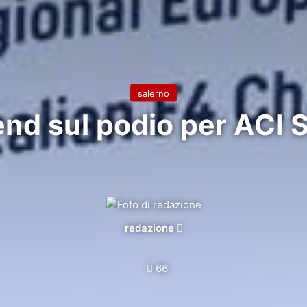
salerno
d sul podio per ACI 
Invia
redazione
un'email
66