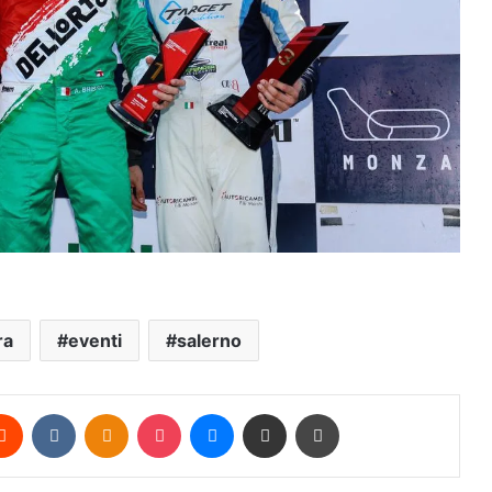
ra
eventi
salerno
erest
Reddit
VKontakte
Odnoklassniki
Pocket
Messenger
Condividi via mail
Stampa