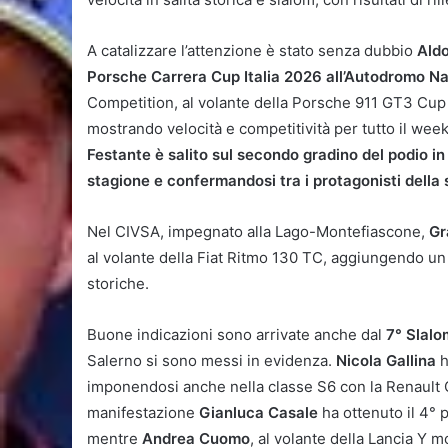
A catalizzare l’attenzione è stato senza dubbio
Ald
Porsche Carrera Cup Italia 2026 all’Autodromo N
Competition, al volante della Porsche 911 GT3 Cup 
mostrando velocità e competitività per tutto il wee
Festante è salito sul secondo gradino del podio in 
stagione e confermandosi tra i protagonisti della s
Nel CIVSA, impegnato alla Lago-Montefiascone,
Gr
al volante della Fiat Ritmo 130 TC, aggiungendo un a
storiche.
Buone indicazioni sono arrivate anche dal
7° Slalo
Salerno si sono messi in evidenza.
Nicola Gallina
h
imponendosi anche nella classe S6 con la Renault C
manifestazione
Gianluca Casale
ha ottenuto il 4° 
mentre
Andrea Cuomo
, al volante della Lancia Y 