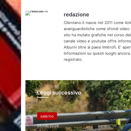
redazione
Cilentano.it nasce nel 2011 come ilcil
avanguardistiche come sfondi video e 
sito ha mutato grafiche nel corso de
canale video e youtube offre informa
Alburni oltre ai paesi limitrofi. E' ap
informazioni su questi luoghi ancora d
registrato.
Leggi successivo
salerno
05/08/2026