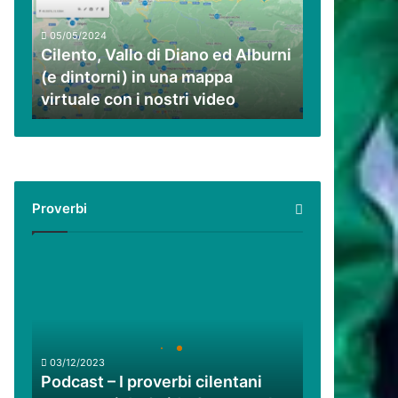
ed
Alburni
05/05/2024
(e
Cilento, Vallo di Diano ed Alburni
dintorni)
(e dintorni) in una mappa
in
virtuale con i nostri video
una
mappa
virtuale
con
i
nostri
Proverbi
video
Podcast
–
I
proverbi
cilentani
raccontati
03/12/2023
da
Podcast – I proverbi cilentani
Guido