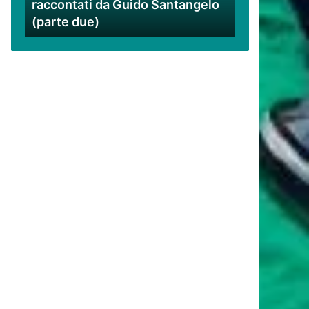
raccontati da Guido Santangelo
Santangelo
(parte due)
(parte
due)