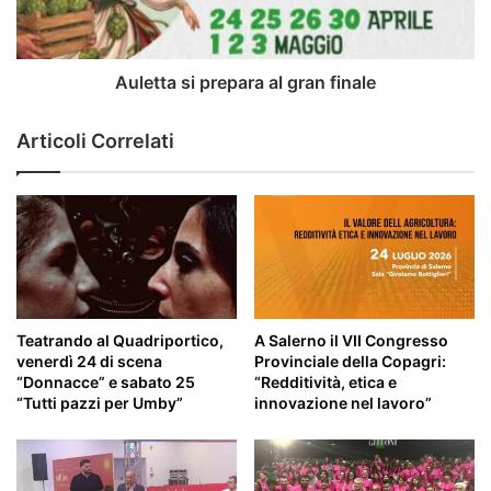
E
NUOVI
SPAZI
E
Auletta si prepara al gran finale
DI
PUBBLICA
Articoli Correlati
UTILITÀ
Teatrando al Quadriportico,
A Salerno il VII Congresso
venerdì 24 di scena
Provinciale della Copagri:
“Donnacce” e sabato 25
“Redditività, etica e
“Tutti pazzi per Umby”
innovazione nel lavoro”