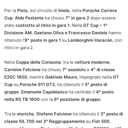
Per la
Pista
, sul circuito di
Imola
, nella
Porsche Carrera
Cup
,
Aldo Festante
ha chiuso
7° in gara 2
dopo essere
stato
costretto al ritiro in gara 1
. Nella
GT Cup – 1ª
Divisione AM
,
Gaetano Oliva e Francesco Daniele
hanno
ottenuto l’
8° posto in gara 1
su
Lamborghini Huracán
, con
ritiro in gara 2.
Nella
Coppa della Consuma
, tra le
vetture moderne
,
Carmine Falcione
ha chiuso
7° assoluto
e
4° di classe
E2SC 1600
, mentre
Gabriele Mauro
, impegnato nella
GT
Cup
su
Porsche 911 GT3
, ha ottenuto il
5° posto di
gruppo
.
Emanuele Capobianco
ha centrato il
4° posto
nella RS TB 1600
con la
9ª posizione di gruppo
.
Tra le
storiche
,
Stefano Falcione
ha ottenuto il
2° posto di
classe SIL 700 nel 3° Raggruppamento
su
Fiat 500
,