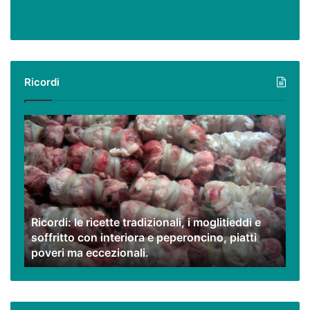
Ricordi
Ricordi:
le
ricette
tradizionali,
i
moglitieddi
e
Ricordi: le ricette tradizionali, i moglitieddi e
soffritto
soffritto con interiora e peperoncino, piatti
con
poveri ma eccezionali.
interiora
e
peperoncino,
piatti