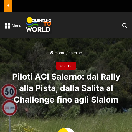
C
Menu
Home
/
salerno
salerno
Piloti ACI Salerno: dal Rally
alla Pista, dalla Salita al
Challenge fino agli Slalom