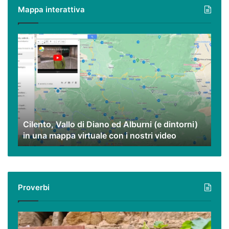
poveri
Mappa interattiva
ma
eccezionali.
Cilento,
Vallo
di
Diano
ed
Alburni
(e
dintorni)
Cilento, Vallo di Diano ed Alburni (e dintorni)
in
in una mappa virtuale con i nostri video
una
mappa
virtuale
con
i
Proverbi
nostri
video
Podcast
–