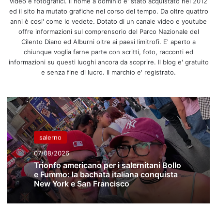
video e fotografici. Il nome a dominio e' stato acquistato nel 2012
ed il sito ha mutato grafiche nel corso del tempo. Da oltre quattro
anni è cosi' come lo vedete. Dotato di un canale video e youtube
offre informazioni sul comprensorio del Parco Nazionale del
Cilento Diano ed Alburni oltre ai paesi limitrofi. E' aperto a
chiunque voglia farne parte con scritti, foto, racconti ed
informazioni su questi luoghi ancora da scoprire. Il blog e' gratuito
e senza fine di lucro. Il marchio e' registrato.
salerno
07/08/2026
Trionfo americano per i salernitani Bollo
e Fummo: la bachata italiana conquista
New York e San Francisco