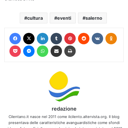
cultura
eventi
salerno
Facebook
X
LinkedIn
Tumblr
Pinterest
Reddit
VKontakte
Odnokl
Pocket
Messenger
WhatsApp
Condividi via mail
Stampa
redazione
Cilentano.it nasce nel 2011 come ilcilento.altervista.org. Il blog
presentava delle caratteristiche avanguardistiche come sfondi