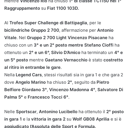
mentre
Vincenzo Rio
ha chiuso
1° di classe TC1150 nel 1°
Raggruppamento
su
Fiat 1100 103D.
Al
Trofeo Super Challenge di Battipaglia
, per le
bicilindriche Gruppo 2 700
, affermazione per
Antonio
Vitale
. Nel
Gruppo 2 700 Light Vincenzo Pisacane
ha
chiuso con un
3
°
e un 2° posto mentre Stefano Cioffi
ha
ottenuto un
2° e un 6°, Silvio D’Amico
ha terminato un
4
°
e
un 5° posto
mentre
Gaetano Vernacchio
è stato
costretto
al ritiro in entrambe le gare
.
Nella
Legend Cars
, stessi risultati sia in gara 1 e che gara 2
dove
Angelo Marino
ha chiuso
2°
, seguito da
Pietro
Belfiore Giordano 3°
,
Vincenzo Madonna 4°
,
Salvatore Di
Palma 5°
e
Francesco Tocci 6°
.
Nelle
Sportscar
,
Antonino Lucibello
ha ottenuto il
2° posto
in gara 1
e la
vittoria in gara 2
su
Wolf GB08 Aprilia
e si è
aggiudicato
l’Assoluta delle
Sport e Formula.