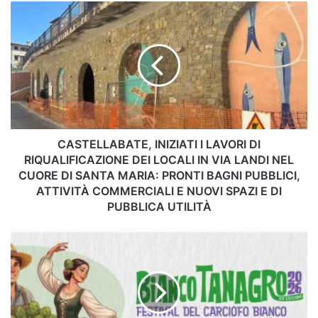
CASTELLABATE,
INIZIATI
I
LAVORI
DI
RIQUALIFICAZIONE
DEI
LOCALI
IN
VIA
CASTELLABATE, INIZIATI I LAVORI DI
LANDI
RIQUALIFICAZIONE DEI LOCALI IN VIA LANDI NEL
NEL
CUORE DI SANTA MARIA: PRONTI BAGNI PUBBLICI,
CUORE
ATTIVITÀ COMMERCIALI E NUOVI SPAZI E DI
DI
PUBBLICA UTILITÀ
SANTA
MARIA:
Auletta
PRONTI
si
BAGNI
prepara
PUBBLICI,
al
ATTIVITÀ
gran
COMMERCIALI
finale