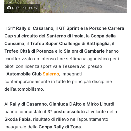
Gianluca D'Alto
Il
31° Rally di Casarano
, il
GT Sprint e la Porsche Carrera
Cup sul circuito del Santerno di Imola
, la
Coppa della
Consuma
, il
Trofeo Super Challenge di Battipaglia
, il
Trofeo Città di Potenza
e lo
Slalom di Gambarie
hanno
caratterizzato un intenso fine settimana agonistico per i
piloti con licenza sportiva e Tessera Aci presso
l’
Automobile Club
Salerno
, impegnati
contemporaneamente in tutte le principali discipline
dell’automobilismo.
Al
Rally di Casarano
,
Gianluca D’Alto e Mirko Liburdi
hanno conquistato il
3° posto assoluto
al volante della
Skoda Fabia
, risultato di rilievo nell’appuntamento
inaugurale della
Coppa Rally di Zona
.