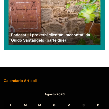
I
proverbi
cilentani
raccontati
da
Guido
Podcast – I proverbi cilentani raccontati da
Santangelo
Guido Santangelo (parte due)
(parte
due)
Calendario Articoli
Agosto 2026
L
M
M
G
V
S
D