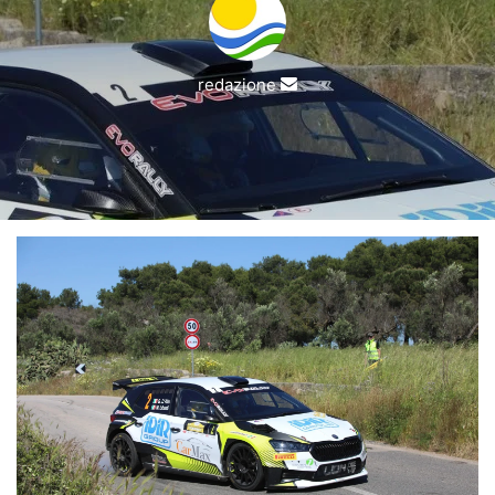
Invia
redazione
un'email