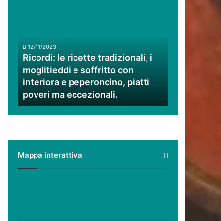
Ricordi:
le
ricette
tradizionali,
i
12/11/2023
moglitieddi
Ricordi: le ricette tradizionali, i
e
moglitieddi e soffritto con
soffritto
interiora e peperoncino, piatti
con
poveri ma eccezionali.
interiora
e
peperoncino,
piatti
poveri
ma
Mappa interattiva
eccezionali.
Cilento,
Vallo
di
Diano