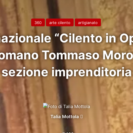
360
arte cilento
artigianato
azionale “Cilento in Op
 romano Tommaso Moro 
sezione imprenditoria
Invia
Talia Mottola
un'email