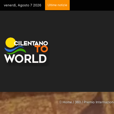
venerdì, Agosto 7 2026
Ultime notizie
Home
/
360
/
Premio Internazion