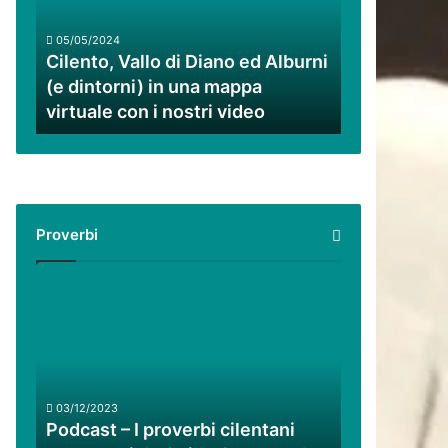
ed
Alburni
05/05/2024
(e
Cilento, Vallo di Diano ed Alburni
dintorni)
(e dintorni) in una mappa
in
virtuale con i nostri video
una
mappa
virtuale
con
i
nostri
Proverbi
video
Podcast
–
I
proverbi
cilentani
raccontati
03/12/2023
da
Podcast – I proverbi cilentani
Guido