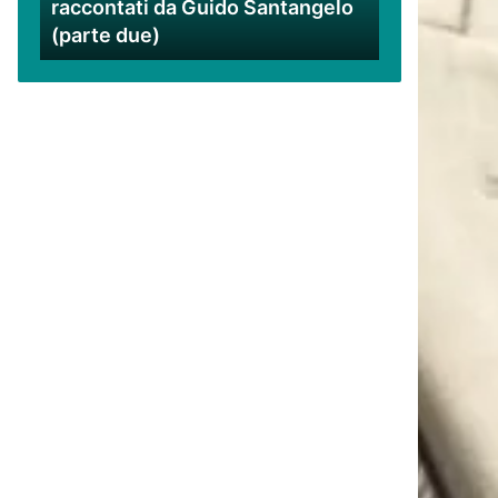
raccontati da Guido Santangelo
Santangelo
(parte due)
(parte
due)