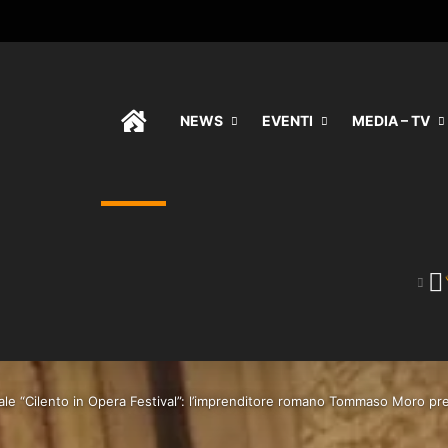
HOME
NEWS
EVENTI
MEDIA – TV
ale “Cilento in Opera Festival”: l’imprenditore romano Tommaso Moro pre