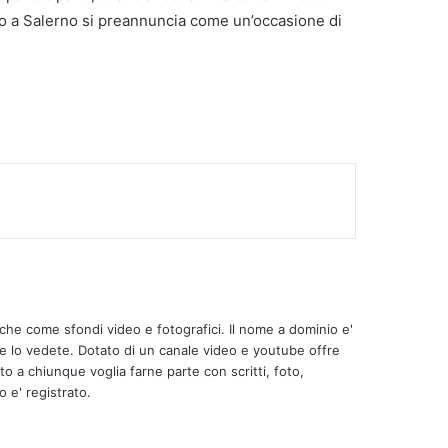
nno a Salerno si preannuncia come un’occasione di
om, protagonisti i piloti ACI Salerno
ll’HUB della Creatività e della Comunicazione di
tiche come sfondi video e fotografici. Il nome a dominio e'
me lo vedete. Dotato di un canale video e youtube offre
to a chiunque voglia farne parte con scritti, foto,
o e' registrato.
ania, presentato a Salerno il bando sui piani di
estale