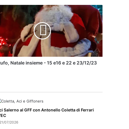
lla Disney conquista Pontecagnano Faiano:
 il laboratorio al Ke’e Beach
l Quadriportico, venerdì 24 di scena “Donnacce” e
Tutti pazzi per Umby”
ufo, Natale insieme - 15 e16 e 22 e 23/12/23
ci Salerno al GFF con Antonello Coletta di Ferrari
EC
21/07/2026