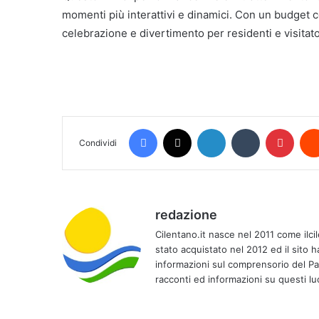
momenti più interattivi e dinamici. Con un budget 
celebrazione e divertimento per residenti e visitato
Facebook
X
LinkedIn
Tumblr
Pinte
Condividi
redazione
Cilentano.it nasce nel 2011 come ilci
stato acquistato nel 2012 ed il sito 
informazioni sul comprensorio del Parc
racconti ed informazioni su questi luo