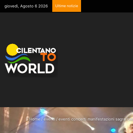
giovedì, Agosto 6 2026
Ultime notizie
Home
/
eventi
/
eventi concerti manifestazioni sagre cile