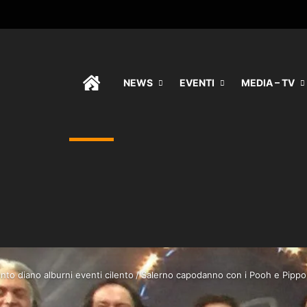
HOME
NEWS
EVENTI
MEDIA – TV
nto diano alburni eventi cilento
/
Salerno capodanno con i Pooh e Pippo 