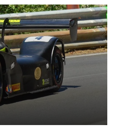
ci e divertimento ad ingresso libero: il “Martedì
nde il conto alla rovescia verso il Ferragosto del
Baronissi
nica 2 agosto, alle ore 21 alla Villa Comune di
ena la commedia brillante “Aspettando il Doc”
per “Teatrando al Quadriportico” con “Aspettando il
ina”
CUOLA: AL TEATRO DELLE ARTI DI SALERNO LE
DEL GRANDE SCHERMO DEDICATE AGLI
 DELLA LUCE – CHIARA E FRANCESCO”
IL FESTIVAL DELLE OMBRE: UN TRIONFO DI
 CRITICA PER LA PRIMA ASSOLUTA