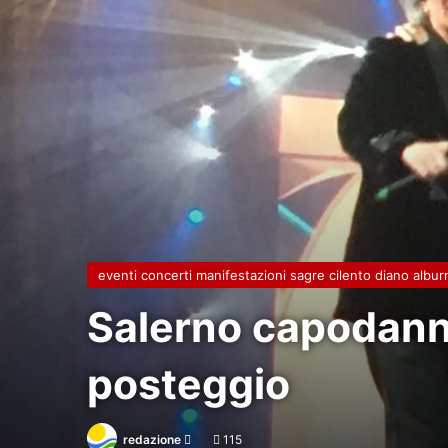
eventi concerti manifestazioni sagre cilento diano alburn
Salerno capodanno
posteggio
Invia
redazione
115