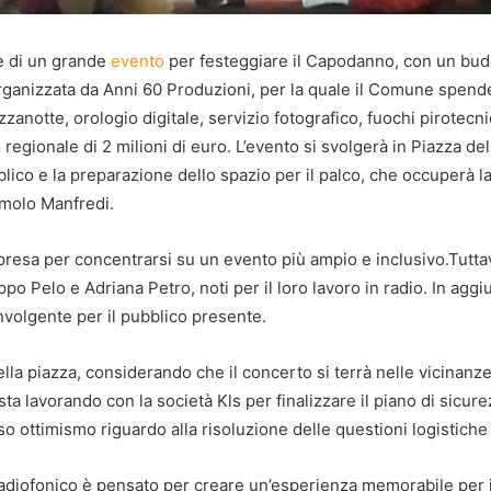
e di un grande
evento
per festeggiare il Capodanno, con un bud
rganizzata da Anni 60 Produzioni, per la quale il Comune spende
zanotte, orologio digitale, servizio fotografico, fuochi pirotecnic
egionale di 2 milioni di euro. L’evento si svolgerà in Piazza dell
 e la preparazione dello spazio per il palco, che occuperà la pi
l molo Manfredi.
 presa per concentrarsi su un evento più ampio e inclusivo.Tuttav
po Pelo e Adriana Petro, noti per il loro lavoro in radio. In aggi
volgente per il pubblico presente.
lla piazza, considerando che il concerto si terrà nelle vicinanz
sta lavorando con la società Kls per finalizzare il piano di sicure
ottimismo riguardo alla risoluzione delle questioni logistiche 
adiofonico è pensato per creare un’esperienza memorabile per i 