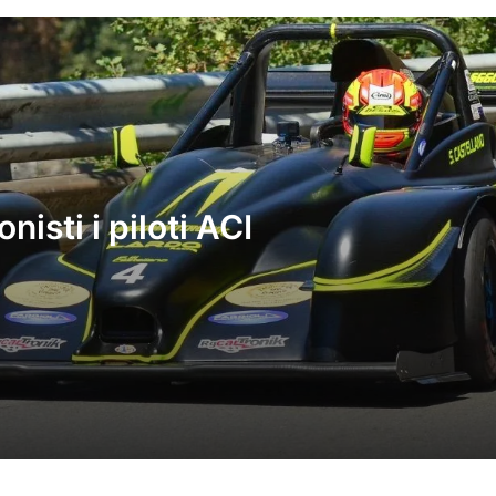
Ritmi caraibi
Latino” acce
bar Agorà a 
Domani, dome
Vietri di sc
nisti i piloti ACI
Gran finale 
Doc” e “Cas
CINEMA & S
EMOZIONI 
STUDENTI
“ALL’OMBRA
CONQUISTA 
PUBBLICO E