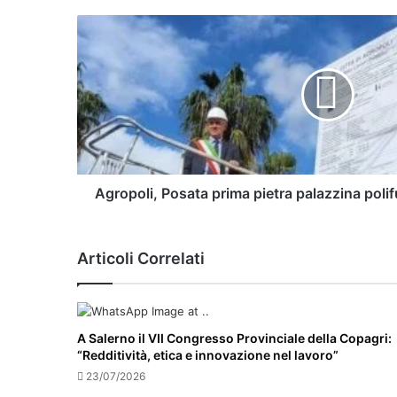
Agropoli,
Posata
prima
pietra
palazzina
polifunzionale
di
Via
Taverne
Agropoli, Posata prima pietra palazzina poli
Articoli Correlati
A Salerno il VII Congresso Provinciale della Copagri:
“Redditività, etica e innovazione nel lavoro”
23/07/2026