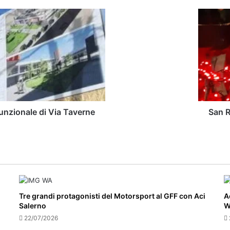
San
Rufo,
La magia de
successo per
Natale
insieme
-
15
Teatrando a
e16
sabato 25 “
e
22
e
funzionale di Via Taverne
San R
23/12/23
Tre grandi protagonisti del Motorsport al GFF con Aci
A
Salerno
W
22/07/2026