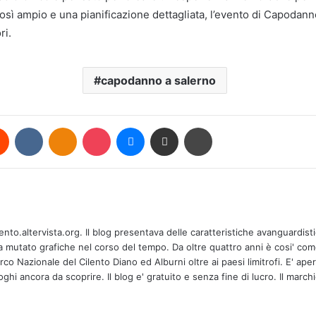
così ampio e una pianificazione dettagliata, l’evento di Capoda
ri.
capodanno a salerno
rest
Reddit
VKontakte
Odnoklassniki
Pocket
Messenger
Condividi via mail
Stampa
Salite e slal
L’Art Camp a
lento.altervista.org. Il blog presentava delle caratteristiche avanguardis
Arbostella
ha mutato grafiche nel corso del tempo. Da oltre quattro anni è cosi' co
o Nazionale del Cilento Diano ed Alburni oltre ai paesi limitrofi. E' aper
ghi ancora da scoprire. Il blog e' gratuito e senza fine di lucro. Il marchi
Regione Camp
gestione for