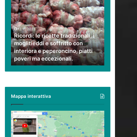
Ricordi:
le
ricette
tradizionali,
i
12/11/2023
moglitieddi
Ricordi: le ricette tradizionali, i
e
moglitieddi e soffritto con
soffritto
interiora e peperoncino, piatti
con
poveri ma eccezionali.
interiora
e
peperoncino,
piatti
poveri
ma
Mappa interattiva
eccezionali.
Cilento,
Vallo
di
Diano