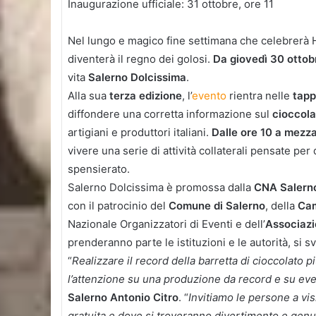
Inaugurazione ufficiale: 31 ottobre, ore 11
Nel lungo e magico fine settimana che celebrerà 
diventerà il regno dei golosi.
Da giovedì 30 ottob
vita
Salerno Dolcissima
.
Alla sua
terza edizione
, l’
evento
rientra nelle
tapp
diffondere una corretta informazione sul
cioccola
artigiani e produttori italiani.
Dalle ore 10 a mezz
vivere una serie di attività collaterali pensate per 
spensierato.
Salerno Dolcissima è promossa dalla
CNA Salern
con il patrocinio del
Comune di Salerno
, della
Cam
Nazionale Organizzatori di Eventi e dell’
Associaz
prenderanno parte le istituzioni e le autorità, si 
“
Realizzare il record della barretta di cioccolato
l’attenzione su una produzione da record e su eve
Salerno Antonio Citro
. “
Invitiamo le persone a vis
gratuita e dove si troveranno divertimento e genuin