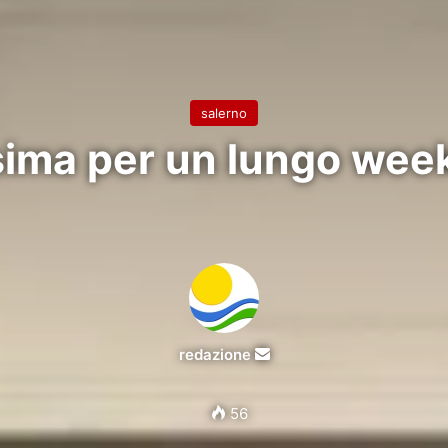
salerno
sima per un lungo wee
Invia
redazione
un'email
56