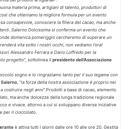
uona materia prima, artigiani di talento, produttori di
 È così che otteniamo la migliore formula per un evento
spesa consapevole, conoscere la filiera del cacao, ma anche
ertenti. Salerno Dolcissima si conferma un evento che
ltronde domenica pomeriggio cercheremo di superare un
enderà vita sotto i nostri occhi, non vediamo l’ora!
ssori Alessandro Ferrara e Dario Loffredo per la
sto progetto
“, sottolinea il
presidente dell’Associazione
piccolo sogno e lo ringraziamo tanto per il suo legame con
 Salerno
, “
la forza della nostra associazione è proprio nei
a costruire negli anni”.
Prodotti a base di cacao, elemento
colato, ma anche dolcezze della lunga tradizione regionale
icco e vivace, attorno a cui si sviluppano diverse iniziative
 per il cioccolato.
nerante
è attiva tutti i giorni dalle ore 10 alle ore 20. Gestita