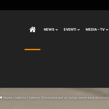
HOME
NEWS
EVENTI
MEDIA – TV
Home
/
salerno
/
Salerno Dolcissima per un lungo week-end da recor