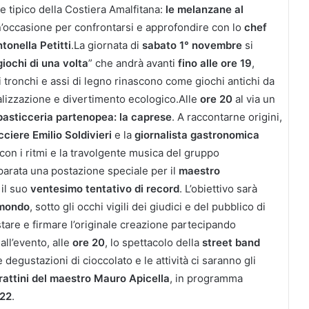
e tipico della Costiera Amalfitana:
le melanzane al
n’occasione per confrontarsi e approfondire con lo
chef
tonella Petitti
.La giornata di
sabato 1° novembre
si
giochi di una volta
” che andrà avanti
fino alle ore 19
,
i tronchi e assi di legno rinascono come giochi antichi da
ializzazione e divertimento ecologico.Alle
ore 20
al via un
pasticceria partenopea: la caprese
. A raccontarne origini,
ciere Emilio Soldivieri
e la
giornalista gastronomica
 con i ritmi e la travolgente musica del gruppo
parata una postazione speciale per il
maestro
 il suo
ventesimo tentativo di record
. L’obiettivo sarà
 mondo
, sotto gli occhi vigili dei giudici e del pubblico di
tare e firmare l’originale creazione partecipando
 all’evento, alle
ore 20
, lo spettacolo della
street band
egustazioni di cioccolato e le attività ci saranno gli
rattini del maestro Mauro Apicella
, in programma
 22
.