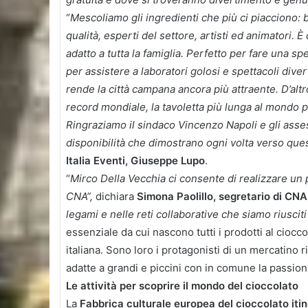
“
Mescoliamo gli ingredienti che più ci piacciono: b
qualità, esperti del settore, artisti ed animatori.
adatto a tutta la famiglia. Perfetto per fare una 
per assistere a laboratori golosi e spettacoli div
rende la città campana ancora più attraente. D’a
record mondiale, la tavoletta più lunga al mondo pr
Ringraziamo il sindaco Vincenzo Napoli e gli asse
disponibilità che dimostrano ogni volta verso que
Italia Eventi, Giuseppe Lupo
.
“
Mirco Della Vecchia ci consente di realizzare un 
CNA”,
dichiara
Simona Paolillo, segretario di CNA
legami e nelle reti collaborative che siamo riusciti 
essenziale da cui nascono tutti i prodotti al cioc
italiana. Sono loro i protagonisti di un mercatino r
adatte a grandi e piccini con in comune la passione
Le attività per scoprire il mondo del cioccolato
La
Fabbrica culturale europea del cioccolato iti