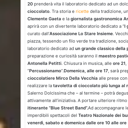
20
prenderà vita il laboratorio dedicato ad un dolc
cioccolato
. Tra storia e
ricette
della tradizione, u
Clemente Gaeta
e la
giornalista gastronomica An
aprirà con un divertente laboratorio dedicato a “
I 
curato dall’
Associazione Lo Stare Insieme
. Vecch
piazza, tessendo un filo verde tra tradizione, soc
laboratorio dedicato ad
un grande classico della 
preparazione e curiosità saranno il
maestro pastic
Antonella Petitti
. Chiusura in musica, alle
ore 21
,
“
Percussionamo
“.
Domenica, alle ore 17
, sarà pre
cioccolatiere Mirco Della Vecchia
alle prese con
realizzare la
tavoletta di cioccolato più lunga al
Salerno Dolcissima che – al termine – potrà degus
attivamente all’iniziativa. A portare ulteriore ritmo
itinerante “Blue Street Band”.
Ad accompagnare le d
imperdibili spettacoli del
Teatro Nazionale dei bu
venerdì, sabato e domenica dalle ore 10 alle ore