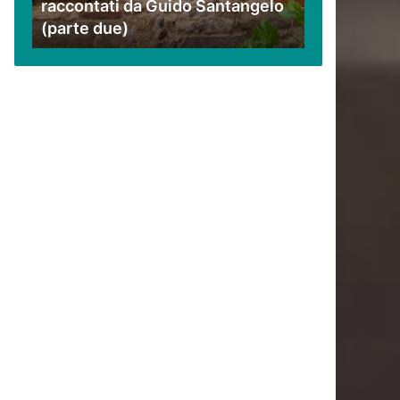
raccontati da Guido Santangelo
Santangelo
(parte due)
(parte
due)