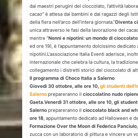
dai maestri perugini del cioccolato, l’attività labora
cacao” è attesa dai bambini e dai ragazzi degli Istitu
della fiera nell’arco dell’intera giornata.”
Diventa ci
unica attraverso le fasi della lavorazione del cacao
mentre “
Nonni e nipotini: un mondo di cioccolato
ed ore 19), è l’appuntamento dolcissimo dedicato ai
nipotini.L’associazione Italia Eventi aderisce, inol
internazionale che celebra la cultura, la tradizione
collegamento i distretti storici del cioccolato di alt
Il programma di Choco Italia a Salerno
Giovedì 30 ottobre, alle ore 10,
gli studenti dell
Salerno
prepareranno il
cioccolatino nudo ripie
Gaeta.
Venerdì 31 ottobre, alle ore 10, gli studen
Salerno
prepareranno il
cioccolato black and wh
ore 18
, appuntamento dedicato ad Halloween e d
Formazione Over the Moon di Federica Panciulo
zucca con un laboratorio di pittura e vincere un v