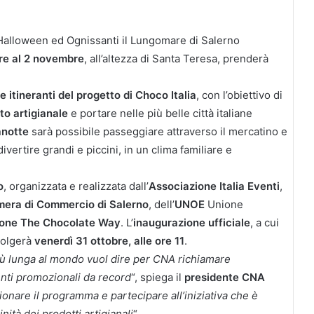
Halloween ed Ognissanti il Lungomare di Salerno
re al 2 novembre
, all’altezza di Santa Teresa, prenderà
e itineranti del progetto di Choco Italia
, con l’obiettivo di
to artigianale
e portare nelle più belle città italiane
anotte
sarà possibile passeggiare attraverso il mercatino e
divertire grandi e piccini, in un clima familiare e
o
, organizzata e realizzata dall’
Associazione Italia Eventi
,
era di Commercio di Salerno
, dell’
UNOE
Unione
ione The Chocolate Way
. L’
inaugurazione
ufficiale
, a cui
svolgerà
venerdì 31 ottobre, alle ore 11
.
 più lunga al mondo vuol dire per CNA richiamare
nti promozionali da record
“, spiega il
presidente CNA
ionare il programma e partecipare all’iniziativa che è
ità dei prodotti artigianali
“.