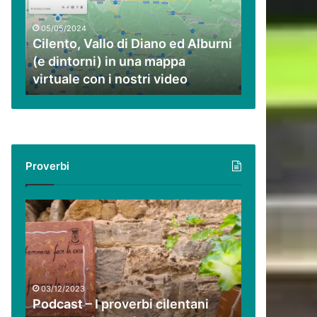
ed
Alburni
05/05/2024
(e
Cilento, Vallo di Diano ed Alburni
dintorni)
(e dintorni) in una mappa
in
virtuale con i nostri video
una
mappa
virtuale
con
i
nostri
Proverbi
video
Podcast
–
I
proverbi
cilentani
raccontati
03/12/2023
da
Podcast – I proverbi cilentani
Guido