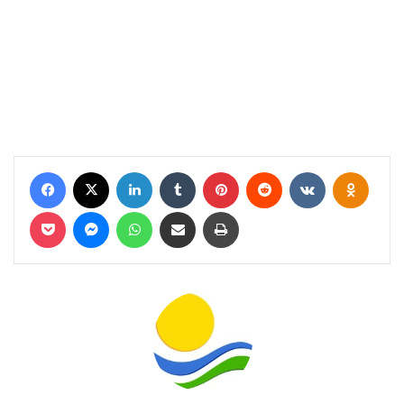
Facebook
X
LinkedIn
Tumblr
Pinterest
Reddit
VKontakte
Odnokl
Pocket
Messenger
WhatsApp
Condividi via mail
Stampa