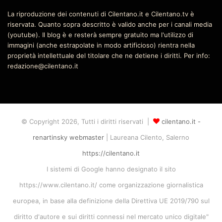
La riproduzione dei contenuti di Cilentano.it e Cilentano.tv è
riservata. Quanto sopra descritto è valido anche per i canali media
(youtube). Il blog è e resterà sempre gratuito ma l'utilizzo di
immagini (anche estrapolate in modo artificioso) rientra nella
proprietà intellettuale del titolare che ne detiene i diritti. Per info:
redazione@cilentano.it
© Copyright 2026, Tutti i diritti riservati |
cilentano.it -
renartinsky webmaster
| Laureana Cilento, Salerno
https://cilentano.it
I sistemi di Google hanno designato il sito
https://www.cilentano.it/ come organizzazione giornalistica
europea, in base alla definizione della Direttiva UE 2019/790 sul
diritto d'autore e sui diritti connessi nel mercato unico digitale"