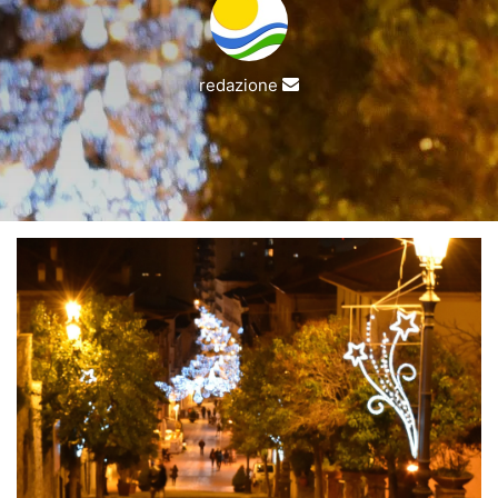
Invia
redazione
un'email