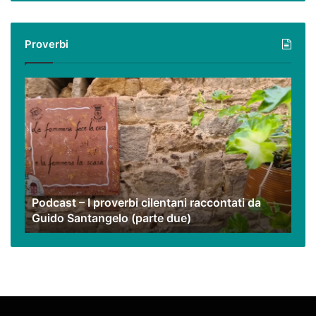
virtuale
con
i
Proverbi
nostri
video
Podcast
–
I
proverbi
cilentani
raccontati
da
Guido
Podcast – I proverbi cilentani raccontati da
Santangelo
Guido Santangelo (parte due)
(parte
due)