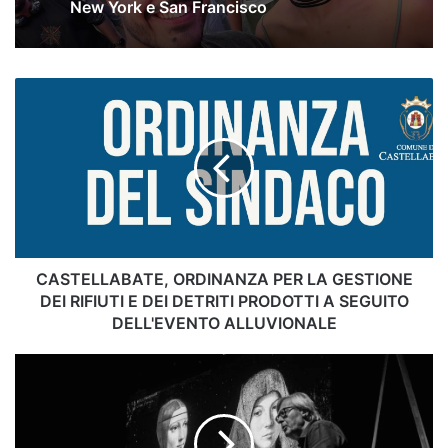
New York e San Francisco
CASTELLABATE,
ORDINANZA
PER
LA
GESTIONE
DEI
RIFIUTI
E
DEI
DETRITI
CASTELLABATE, ORDINANZA PER LA GESTIONE
PRODOTTI
DEI RIFIUTI E DEI DETRITI PRODOTTI A SEGUITO
A
DELL'EVENTO ALLUVIONALE
SEGUITO
DELL'EVENTO
Maltempo
ALLUVIONALE
in
Cilento,
il
tweet