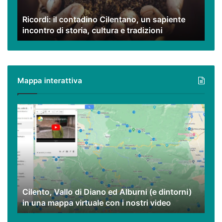
di
Ricordi: il contadino Cilentano, un sapiente
storia,
incontro di storia, cultura e tradizioni
cultura
e
tradizioni
Mappa interattiva
Cilento,
Vallo
di
Diano
ed
Alburni
(e
dintorni)
Cilento, Vallo di Diano ed Alburni (e dintorni)
in
in una mappa virtuale con i nostri video
una
mappa