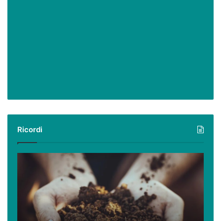
Ricordi
Ricordi:
il
contadino
Cilentano,
un
sapiente
incontro