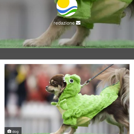
Invia
redazione
un'email
dog