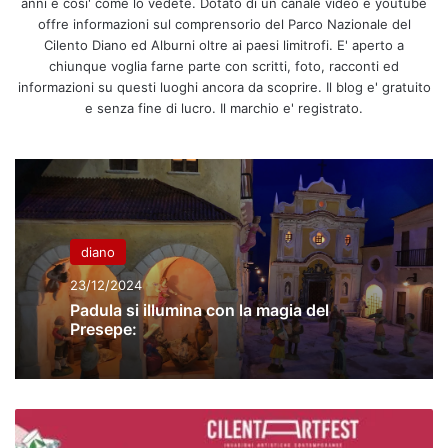
anni è cosi' come lo vedete. Dotato di un canale video e youtube
offre informazioni sul comprensorio del Parco Nazionale del
Cilento Diano ed Alburni oltre ai paesi limitrofi. E' aperto a
chiunque voglia farne parte con scritti, foto, racconti ed
informazioni su questi luoghi ancora da scoprire. Il blog e' gratuito
e senza fine di lucro. Il marchio e' registrato.
diano
23/12/2024
Padula si illumina con la magia del
Presepe:
Successo
per