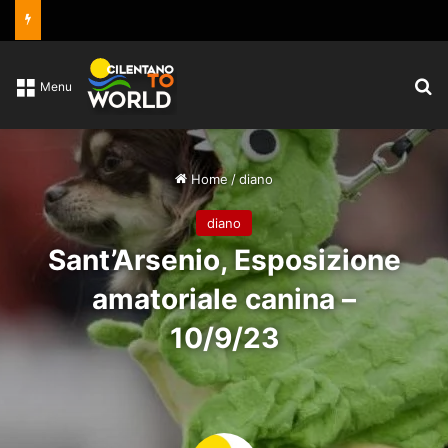
C
Menu
Home
/
diano
diano
Sant’Arsenio, Esposizione
amatoriale canina –
10/9/23