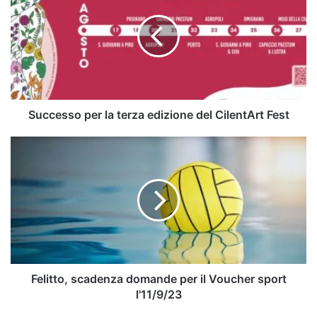
la
terza
edizione
del
CilentArt
Fest
Successo per la terza edizione del CilentArt Fest
Felitto,
scadenza
domande
per
il
Voucher
sport
l'11/9/23
Felitto, scadenza domande per il Voucher sport
l'11/9/23