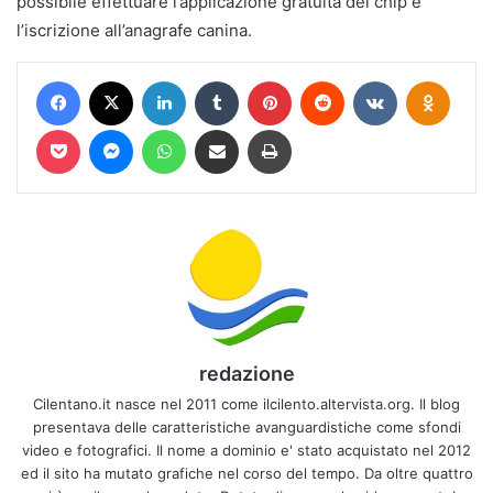
possibile effettuare l’applicazione gratuita del chip e
l’iscrizione all’anagrafe canina.
Facebook
X
LinkedIn
Tumblr
Pinterest
Reddit
VKontakte
Odnokl
Pocket
Messenger
WhatsApp
Condividi via mail
Stampa
redazione
Cilentano.it nasce nel 2011 come ilcilento.altervista.org. Il blog
presentava delle caratteristiche avanguardistiche come sfondi
video e fotografici. Il nome a dominio e' stato acquistato nel 2012
ed il sito ha mutato grafiche nel corso del tempo. Da oltre quattro