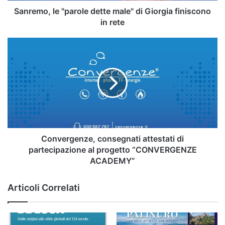
rete
Sanremo, le "parole dette male" di Giorgia finiscono
in rete
Convergenze,
consegnati
attestati
di
partecipazione
al
progetto
“CONVERGENZE
ACADEMY”
Convergenze, consegnati attestati di
partecipazione al progetto “CONVERGENZE
ACADEMY”
Articoli Correlati