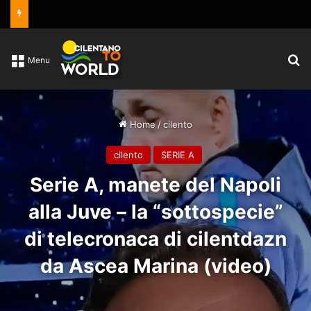
C
Menu
Home
/
cilento
cilento
SERIE A
Serie A, manete del Napoli
alla Juve – la “sottospecie”
di telecronaca di cilentdazn
da Ascea Marina (video)