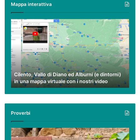
Mappa interattiva
Cilento,
Vallo
di
Diano
ed
Alburni
(e
dintorni)
Cilento, Vallo di Diano ed Alburni (e dintorni)
in
in una mappa virtuale con i nostri video
una
mappa
virtuale
con
i
Proverbi
nostri
video
Podcast
–