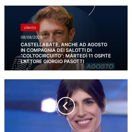
cilento
08/08/2026
CASTELLABATE, ANCHE AD AGOSTO
IN COMPAGNIA DEI SALOTTI DI
“COLTOCIRCUITO”: MARTEDÌ 11 OSPITE
L’ATTORE GIORGIO PASOTTI
Sanremo,
le
"parole
dette
male"
di
Giorgia
finiscono
in