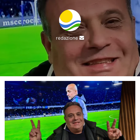
Invia
redazione
un'email