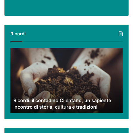
Ricordi
Ricordi:
il
contadino
Cilentano,
un
sapiente
incontro
di
Ricordi: il contadino Cilentano, un sapiente
storia,
incontro di storia, cultura e tradizioni
cultura
e
tradizioni