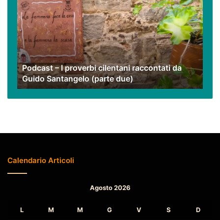
I
proverbi
cilentani
raccontati
da
Guido
Podcast – I proverbi cilentani raccontati da
Santangelo
Guido Santangelo (parte due)
(parte
due)
Calendario Articoli
Agosto 2026
L
M
M
G
V
S
D